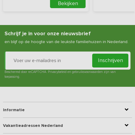
Bekijken
Schrijf je in voor onze nieuwsbrief
en blijf op de hoogte van de leukste familiehuizen in Nederland.
Inschrijven
Beschermd door reCAPTCHA.
Privacybeleid
en
gebruiksvoorwaarden
zijn van
toepassing.
Informatie
Vakantieadressen Nederland