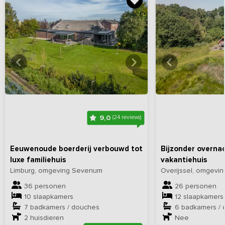
Bekijk
hier
alle foto's
Bekijk
hi
9,0
(24 reviews)
Eeuwenoude boerderij verbouwd tot
Bijzonder overnac
luxe familiehuis
vakantiehuis
Limburg, omgeving Sevenum
Overijssel, omgevi
36 personen
26 personen
10 slaapkamers
12 slaapkamers
7 badkamers / douches
6 badkamers /
2
huisdieren
Nee