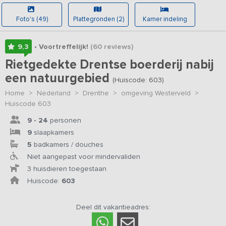
Foto's (49)
Plattegronden (2)
Kamer indeling
9,3
• Voortreffelijk!
(60
reviews
)
Rietgedekte Drentse boerderij nabij
een natuurgebied
(Huiscode: 603)
Home
>
Nederland
>
Drenthe
>
omgeving Westerveld
>
Huiscode 603
9 - 24
personen
9
slaapkamers
5
badkamers / douches
Niet aangepast voor mindervaliden
3 huisdieren toegestaan
Huiscode:
603
Deel dit vakantieadres: