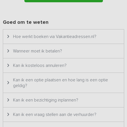
zijn zo alle faciliteiten aanwezig om ook de allerkleinsten een
comfortabele vakantie te bieden.
Het vakantiehuis beschikt over een flinke tuin, van waaruit je
Goed om te weten
uitkijkt over de omliggende weilanden. Verschillende gezellige
zitjes, een schommel, een speelveldje en een speeltoestel met
Hoe werkt boeken via Vakantieadressen.nl?
glijbaan en zandbak garanderen voldoende vermaak voor jong én
oud. Op korte afstand (10 minuten fietsen) ligt het Drents- Friese
Wold, een indrukwekkend natuurgebied met uitgestrekte bossen,
Wanneer moet ik betalen?
heidevelden, zandduinen én Hunebedden!
Kan ik kosteloos annuleren?
Kan ik een optie plaatsen en hoe lang is een optie
geldig?
Kan ik een bezichtiging inplannen?
Kan ik een vraag stellen aan de verhuurder?