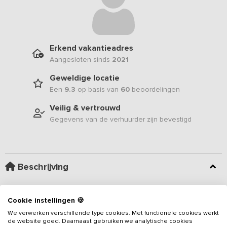
Erkend vakantieadres
Aangesloten sinds
2021
Geweldige locatie
Een
9.3
op basis van
60
beoordelingen
Veilig & vertrouwd
Gegevens van de verhuurder zijn bevestigd
Beschrijving
Deze rietgedekte Drentse groepsaccommodatie ademt sfeer. De
Cookie instellingen 🍪
landelijke inrichting, oude gebintbalken en de ligging vlakbij het
We verwerken verschillende type cookies. Met functionele cookies werkt
Drents- Friese Wold maken het
vakantieadres
uitermate geschikt
de website goed. Daarnaast gebruiken we analytische cookies
voor een vakantie met familie en vrienden die op zoek zijn naar