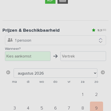
Prijzen & Beschikbaarheid
9,3
(60)
1 persoon
Wanneer?
ma
di
wo
do
vr
za
zo
1
2
3
4
5
6
7
8
9