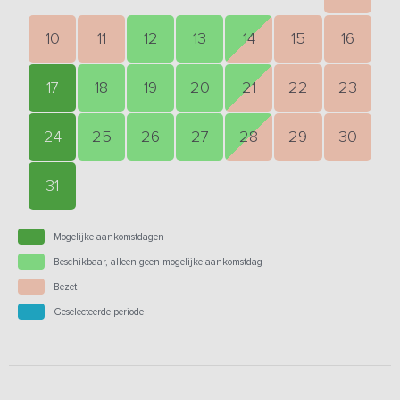
10
11
12
13
14
15
16
17
18
19
20
21
22
23
24
25
26
27
28
29
30
31
Mogelijke aankomstdagen
Beschikbaar, alleen geen mogelijke aankomstdag
Bezet
Geselecteerde periode