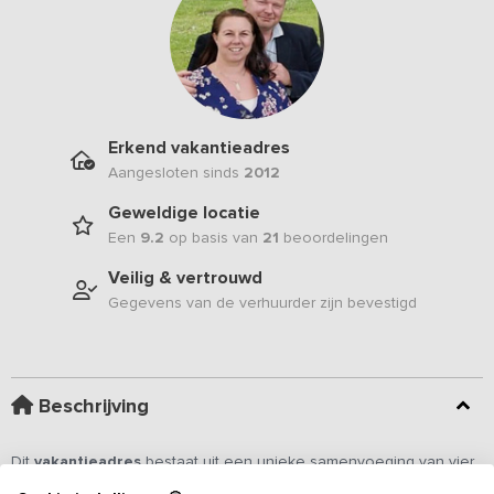
Erkend vakantieadres
Aangesloten sinds
2012
Geweldige locatie
Een
9.2
op basis van
21
beoordelingen
Veilig & vertrouwd
Gegevens van de verhuurder zijn bevestigd
Beschrijving
Dit
vakantieadres
bestaat uit een unieke samenvoeging van vier
vakantiewoningen met een comfortabele centrale ruimte. Zo kun