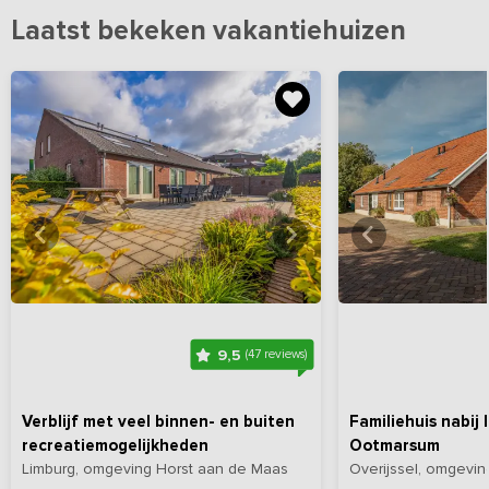
kinderen eindeloos speelplezier met het echte buitenleven, terwijl
Laatst bekeken vakantiehuizen
volwassenen ontspannen met natuur, uitzicht en een goed glas
wijn.
Bekijk
hier
alle foto's
Bekijk
hi
9,5
(47 reviews)
Verblijf met veel binnen- en buiten
Familiehuis nabij
recreatiemogelijkheden
Ootmarsum
Limburg, omgeving Horst aan de Maas
Overijssel, omgevi