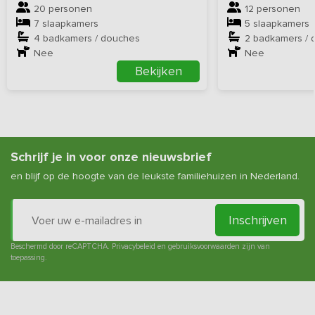
20 personen
12 personen
7 slaapkamers
5 slaapkamers
4 badkamers / douches
2 badkamers / 
Nee
Nee
Bekijken
Schrijf je in voor onze nieuwsbrief
en blijf op de hoogte van de leukste familiehuizen in Nederland.
Inschrijven
Beschermd door reCAPTCHA.
Privacybeleid
en
gebruiksvoorwaarden
zijn van
toepassing.