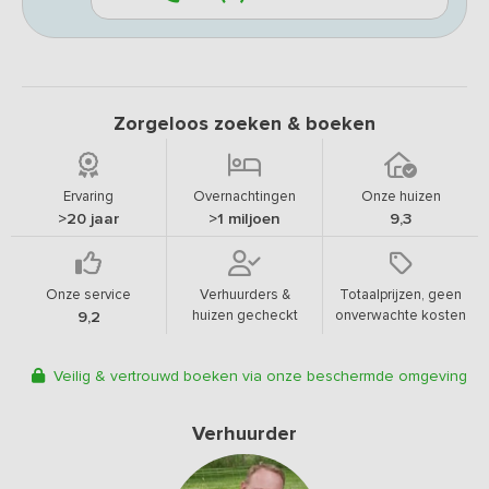
Zorgeloos zoeken & boeken
Ervaring
Overnachtingen
Onze huizen
>20 jaar
>1 miljoen
9,3
Onze service
Verhuurders &
Totaalprijzen, geen
huizen gecheckt
onverwachte kosten
9,2
Veilig & vertrouwd boeken via onze beschermde omgeving
Verhuurder