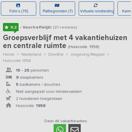
Foto's (76)
Plattegronden (7)
Virtuele rondleiding
Kamer
9,2
• Voortreffelijk!
(21
reviews
)
Groepsverblijf met 4 vakantiehuizen
en centrale ruimte
(Huiscode: 1958)
Home
>
Nederland
>
Drenthe
>
omgeving Meppel
>
Huiscode 1958
15 - 25
personen
9
slaapkamers
5
badkamers / douches
Niet aangepast voor mindervaliden
2 huisdieren toegestaan
Huiscode:
1958
Deel dit vakantieadres: