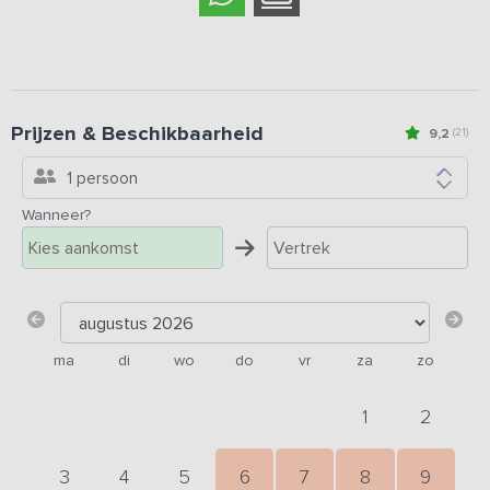
Prijzen & Beschikbaarheid
9,2
(21)
1 persoon
Wanneer?
ma
di
wo
do
vr
za
zo
1
2
3
4
5
6
7
8
9