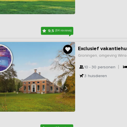
9,5
(84 reviews)
Groningen, omgeving Wins
10 - 30
personen
3
huisdieren