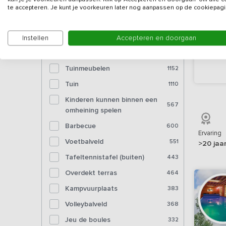
te accepteren. Je kunt je voorkeuren later nog aanpassen op de cookiepagi
Bioscoop
27
Instellen
Accepteren en doorgaan
Voorzieningen (buiten)
Tuinmeubelen
1152
Tuin
1110
Kinderen kunnen binnen een
567
omheining spelen
Barbecue
600
Ervaring
Voetbalveld
551
>20 jaa
Tafeltennistafel (buiten)
443
Overdekt terras
464
Kampvuurplaats
383
Volleybalveld
368
Jeu de boules
332