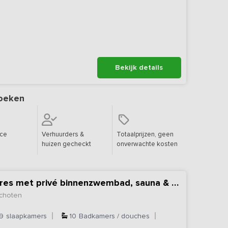
Bekijk details
oeken
ice
Verhuurders &
Totaalprijzen, geen
huizen gecheckt
onverwachte kosten
Exclusief vakantieadres met privé binnenzwembad, sauna & bubbelbad
choten
9
slaapkamers
10
Badkamers / douches