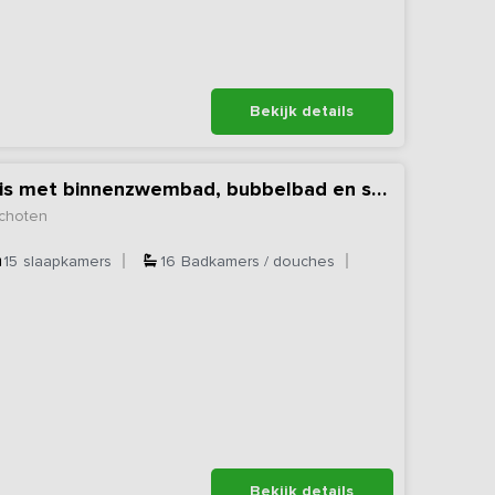
Bekijk details
Exclusief vakantiehuis met binnenzwembad, bubbelbad en sauna
choten
15
slaapkamers
16
Badkamers / douches
Bekijk details