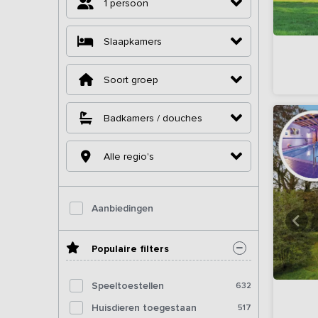
1 persoon
Slaapkamers
Soort groep
Badkamers / douches
Alle regio's
Aanbiedingen
Populaire filters
Speeltoestellen
632
Huisdieren toegestaan
517