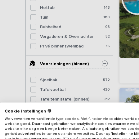
Hottub
143
Tuin
1110
Bubbelbad
93
Vergaderen & Overnachten
52
Privé binnenzwembad
16
Voorzieningen (binnen)
Sjoelbak
572
Tafelvoetbal
430
Tafeltennistafel (binnen)
312
Dartbord
302
Cookie instellingen 🍪
Pooltafel
189
We verwerken verschillende type cookies. Met functionele cookies werkt d
website goed. Daarnaast gebruiken we analytische cookies waarmee we 
Biljart
92
website elke dag een beetje beter maken. Als laatste gebruiken we cooki
gericht advertenties te tonen op andere websites. Door op 'Instellen' te kl
Fitnessapparatuur
39
kun je je voorkeuren aanpassen. Klik op 'Accepteren en doorgaan' om alle 