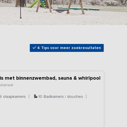
4 Tips voor meer zoekresultaten
uis met binnenzwembad, sauna & whirlpool
skanaal
9
slaapkamers
10
Badkamers / douches