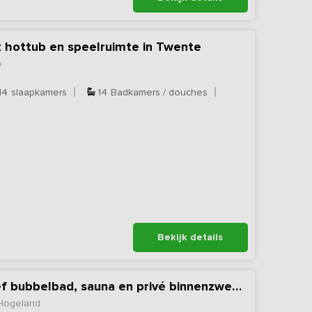
t hottub en speelruimte in Twente
e
14
slaapkamers
14
Badkamers / douches
Bekijk details
Vakantiehuis inclusief bubbelbad, sauna en privé binnenzwembad
 Hogeland