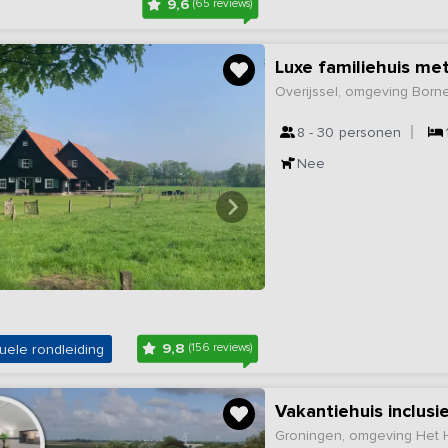
9,6
(65 reviews)
Luxe familiehuis me
Overijssel, omgeving Born
8 - 30
personen
Nee
9,8
uele rondleiding
(156 reviews)
Groningen, omgeving Het