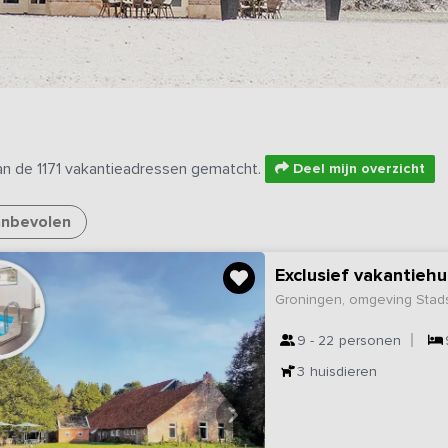
an de 1171 vakantieadressen gematcht.
Deel mijn overzicht
nbevolen
Exclusief vakantieh
Groningen, omgeving Stad
9 - 22
personen
3
huisdieren