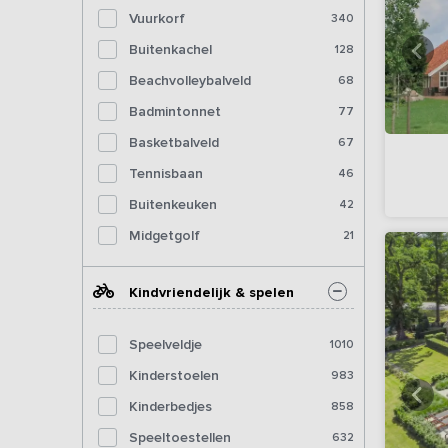
Vuurkorf
340
Buitenkachel
128
Beachvolleybalveld
68
Badmintonnet
77
Basketbalveld
67
Tennisbaan
46
Buitenkeuken
42
Midgetgolf
21
Kindvriendelijk & spelen
Speelveldje
1010
Kinderstoelen
983
Kinderbedjes
858
Speeltoestellen
632