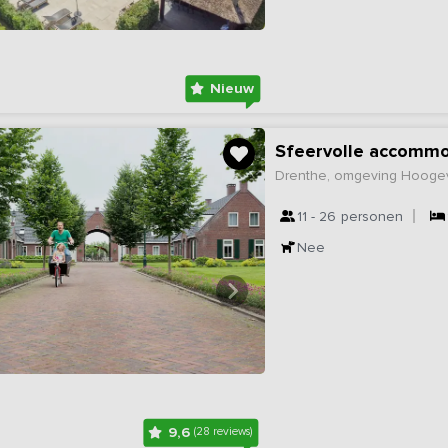
Nieuw
Sfeervolle accommo
Drenthe, omgeving Hoog
11 - 26
personen
Nee
9,6
(28 reviews)