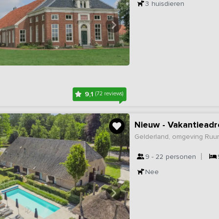
3
huisdieren
9,1
(72 reviews)
Gelderland, omgeving Ruur
9 - 22
personen
Nee