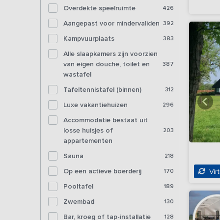
Overdekte speelruimte
426
Aangepast voor mindervaliden
392
Kampvuurplaats
383
Alle slaapkamers zijn voorzien
van eigen douche, toilet en
387
wastafel
Tafeltennistafel (binnen)
312
Luxe vakantiehuizen
296
Accommodatie bestaat uit
losse huisjes of
203
appartementen
Sauna
218
Op een actieve boerderij
170
Virt
Pooltafel
189
Zwembad
130
Bar, kroeg of tap-installatie
128