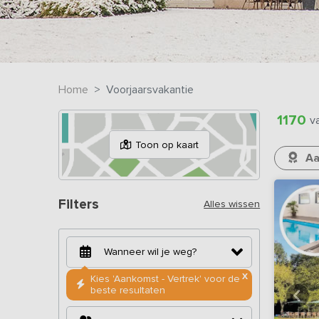
Home
Voorjaarsvakantie
1170
v
Toon op kaart
Aa
Filters
Alles wissen
X
Kies 'Aankomst - Vertrek' voor de
beste resultaten