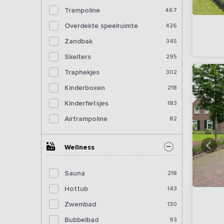
Trampoline
467
Overdekte speelruimte
426
Zandbak
345
Skelters
295
Traphekjes
302
Kinderboxen
218
Kinderfietsjes
183
Airtrampoline
82
Wellness
Sauna
218
Hottub
143
Zwembad
130
Bubbelbad
93