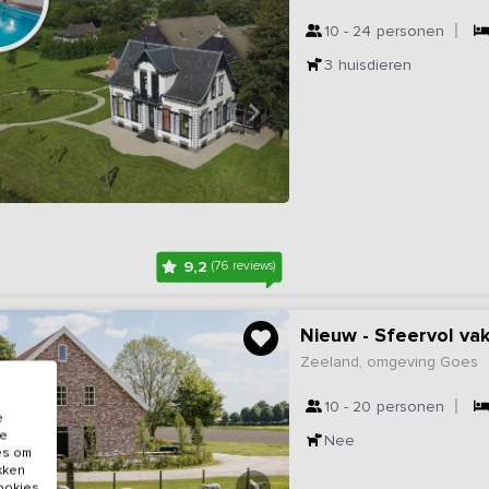
10 - 24
personen
3
huisdieren
9,2
(76 reviews)
Nieuw - Sfeervol va
Zeeland, omgeving Goes
10 - 20
personen
e
de
Nee
es om
ikken
cookies