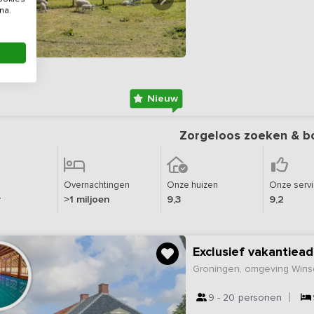
na.
Nieuw
Zorgeloos zoeken & b
Overnachtingen
Onze huizen
Onze serv
r
>1 miljoen
9,3
9,2
Groningen, omgeving Wins
9 - 20
personen