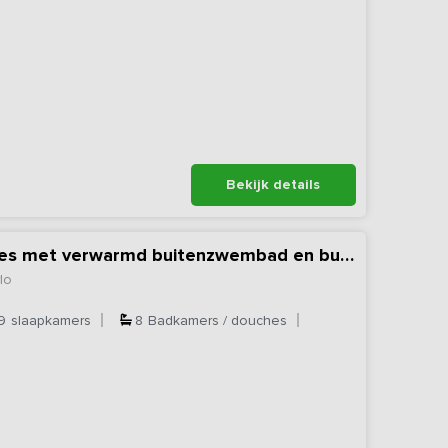
Bekijk details
Nieuw - Vakantieadres met verwarmd buitenzwembad en bubbelbaden
lo
9
slaapkamers
8
Badkamers / douches