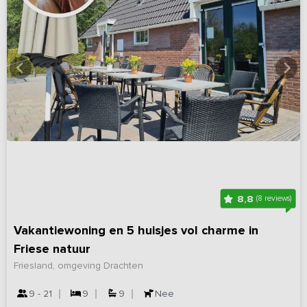
8,8
(8 reviews)
Vakantiewoning en 5 huisjes vol charme in
Friese natuur
Friesland, omgeving Drachten
9 - 21
9
9
Nee