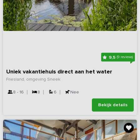
9,5
(9 reviews)
Uniek vakantiehuis direct aan het water
Friesland, omgeving Sneek
8 - 16
8
6
Nee
Bekijk details