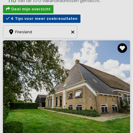
110
van de 1170 vakantieadressen gematcht.
Deel mijn overzicht
4 Tips voor meer zoekresultaten
Friesland