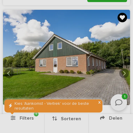
1
X
Kies 'Aankomst - Vertrek' voor de beste
resultaten
1
Filters
Delen
Sorteren
8,6
(42 reviews)