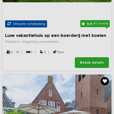
9,6
Virtuele rondleiding
(115 reviews)
Luxe vakantiehuis op een boerderij met koeien
Friesland, omgeving Leeuwarden
5 - 14
5
2
Nee
Bekijk details