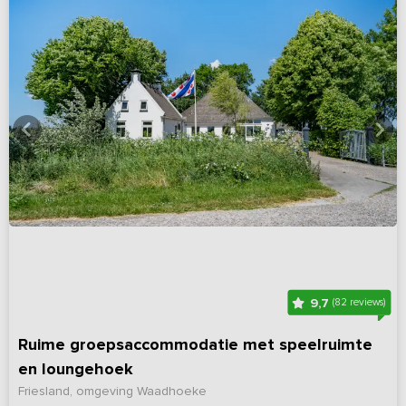
9,7
(82 reviews)
Ruime groepsaccommodatie met speelruimte
en loungehoek
Friesland, omgeving Waadhoeke