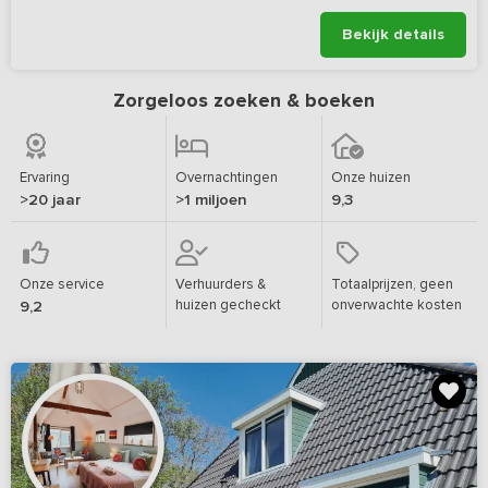
Bekijk details
Zorgeloos zoeken & boeken
Ervaring
Overnachtingen
Onze huizen
>20 jaar
>1 miljoen
9,3
Onze service
Verhuurders &
Totaalprijzen, geen
huizen gecheckt
onverwachte kosten
9,2