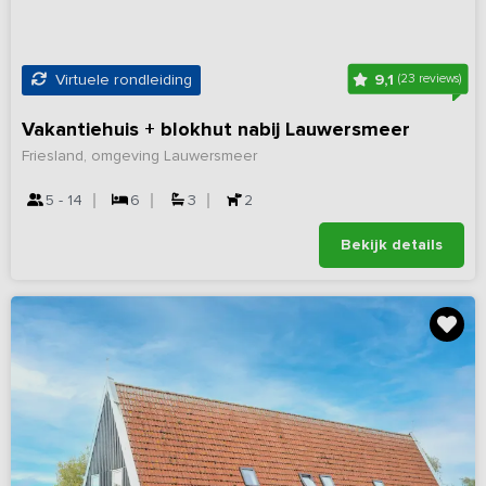
9,1
Virtuele rondleiding
(23 reviews)
Vakantiehuis + blokhut nabij Lauwersmeer
Friesland, omgeving Lauwersmeer
5 - 14
6
3
2
Bekijk details