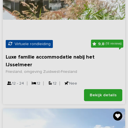
9,8
Virtuele rondleiding
(18 reviews)
Luxe familie accommodatie nabij het
IJsselmeer
Friesland, omgeving Zuidwest-Friesland
12 - 24
12
12
Nee
Bekijk details