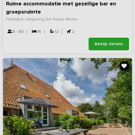
Ruime accommodatie met gezellige bar en
groepsruimte
Friesland, omgeving De Friese Meren
8 - 80
16
12
2
Bekijk details