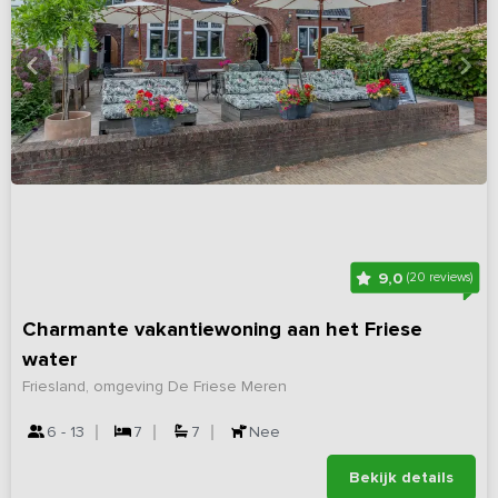
9,0
(20 reviews)
Charmante vakantiewoning aan het Friese
water
Friesland, omgeving De Friese Meren
6 - 13
7
7
Nee
Bekijk details