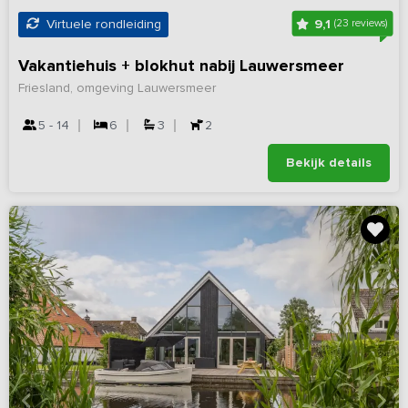
9,1
Virtuele rondleiding
(23 reviews)
Vakantiehuis + blokhut nabij Lauwersmeer
Friesland, omgeving Lauwersmeer
5 - 14
6
3
2
Bekijk details