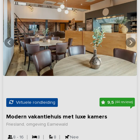
9,5
Virtuele rondleiding
(44 reviews)
Modern vakantiehuis met luxe kamers
Friesland, omgeving Earnewald
8 - 16
8
8
Nee