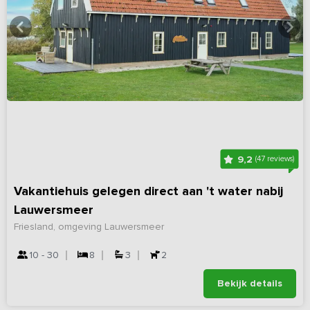
9,2
(47 reviews)
Vakantiehuis gelegen direct aan 't water nabij
Lauwersmeer
Friesland, omgeving Lauwersmeer
10 - 30
8
3
2
Bekijk details