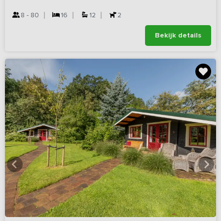
8 - 80
16
12
2
Bekijk details