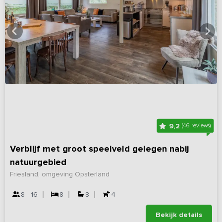
9,2
(46 reviews)
Verblijf met groot speelveld gelegen nabij
natuurgebied
Friesland, omgeving Opsterland
8 - 16
8
8
4
Bekijk details