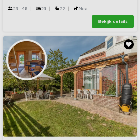
23 - 46
23
22
Nee
Bekijk details