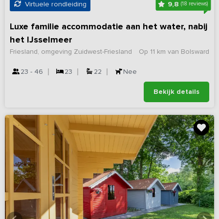
9,8
Virtuele rondleiding
(18 reviews)
Luxe familie accommodatie aan het water, nabij
het IJsselmeer
Friesland, omgeving Zuidwest-Friesland
Op 11 km van Bolsward
23 - 46
23
22
Nee
Bekijk details