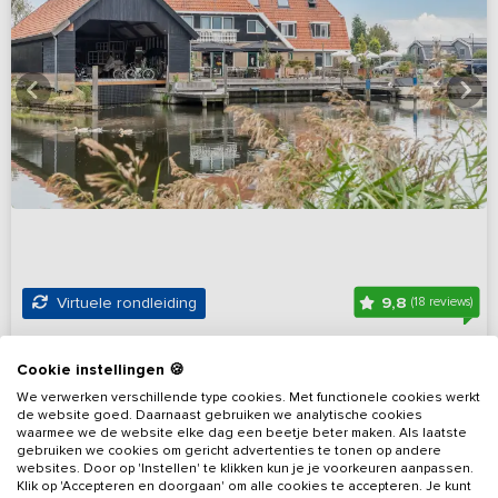
9,8
Virtuele rondleiding
(18 reviews)
Luxe familie accommodatie nabij het
Cookie instellingen 🍪
IJsselmeer
We verwerken verschillende type cookies. Met functionele cookies werkt
Friesland, omgeving Zuidwest-Friesland
Op 11 km van Bolsward
de website goed. Daarnaast gebruiken we analytische cookies
waarmee we de website elke dag een beetje beter maken. Als laatste
gebruiken we cookies om gericht advertenties te tonen op andere
12 - 24
12
12
Nee
websites. Door op 'Instellen' te klikken kun je je voorkeuren aanpassen.
Klik op 'Accepteren en doorgaan' om alle cookies te accepteren. Je kunt