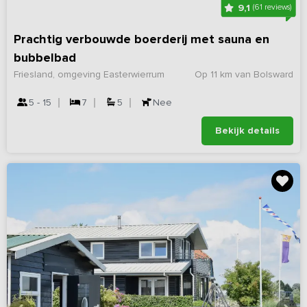
9,1
(61 reviews)
Prachtig verbouwde boerderij met sauna en
bubbelbad
Friesland, omgeving Easterwierrum
Op 11 km van Bolsward
5 - 15
7
5
Nee
Bekijk details