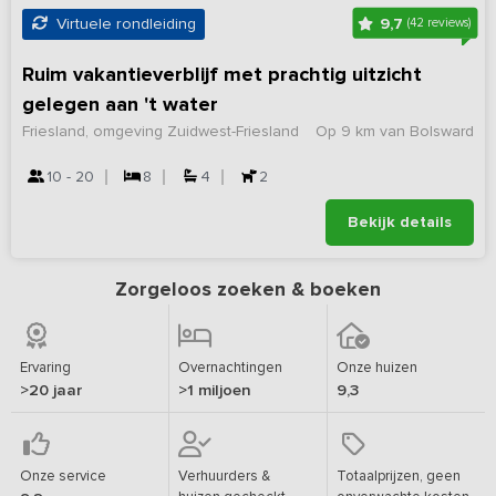
9,7
Virtuele rondleiding
(42 reviews)
Ruim vakantieverblijf met prachtig uitzicht
gelegen aan 't water
Friesland, omgeving Zuidwest-Friesland
Op 9 km van Bolsward
10 - 20
8
4
2
Bekijk details
Zorgeloos zoeken & boeken
Ervaring
Overnachtingen
Onze huizen
>20 jaar
>1 miljoen
9,3
Onze service
Verhuurders &
Totaalprijzen, geen