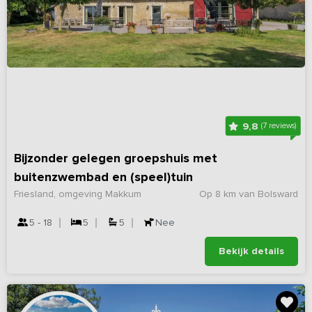
9,8
(7 reviews)
Bijzonder gelegen groepshuis met
buitenzwembad en (speel)tuin
Friesland, omgeving Makkum
Op 8 km van Bolsward
5 - 18
5
5
Nee
Bekijk details