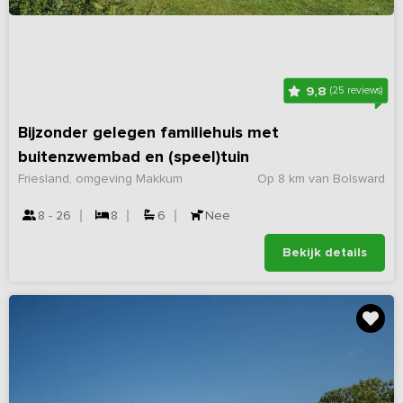
9,8
(25 reviews)
Bijzonder gelegen familiehuis met
buitenzwembad en (speel)tuin
Friesland, omgeving Makkum
Op 8 km van Bolsward
8 - 26
8
6
Nee
Bekijk details