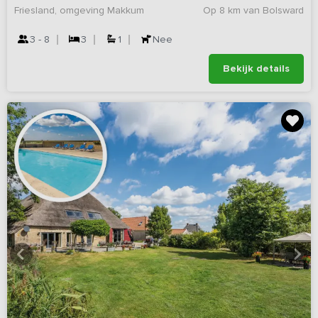
Friesland, omgeving Makkum
Op 8 km van Bolsward
3 - 8
3
1
Nee
Bekijk details