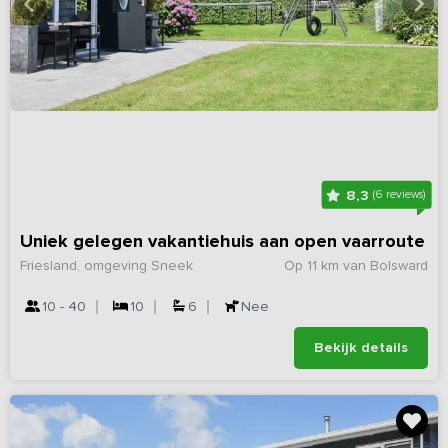
8,3
(6 reviews)
Uniek gelegen vakantiehuis aan open vaarroute
Friesland, omgeving Sneek
Op 11 km van Bolsward
10 - 40
10
6
Nee
Bekijk details