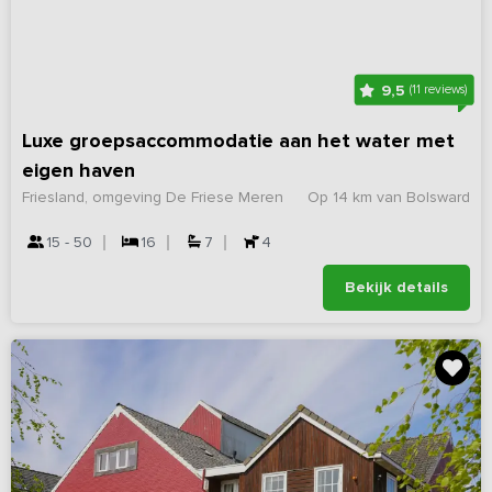
9,5
(11 reviews)
Luxe groepsaccommodatie aan het water met
eigen haven
Friesland, omgeving De Friese Meren
Op 14 km van Bolsward
15 - 50
16
7
4
Bekijk details