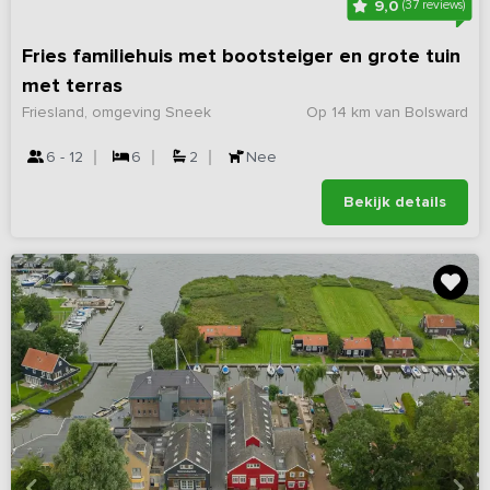
9,0
(37 reviews)
Fries familiehuis met bootsteiger en grote tuin
met terras
Friesland, omgeving Sneek
Op 14 km van Bolsward
6 - 12
6
2
Nee
Bekijk details