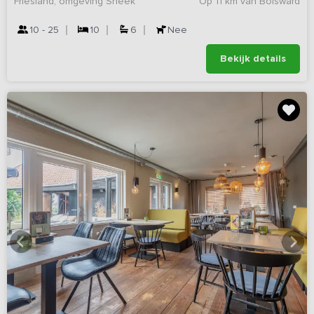
Friesland, omgeving Sneek
Op 11 km van Bolsward
10 - 25
10
6
Nee
Bekijk details