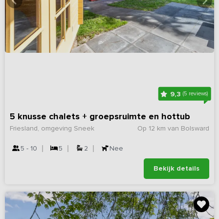
9,3
(5 reviews)
5 knusse chalets + groepsruimte en hottub
Friesland, omgeving Sneek
Op 12 km van Bolsward
5 - 10
5
2
Nee
Bekijk details