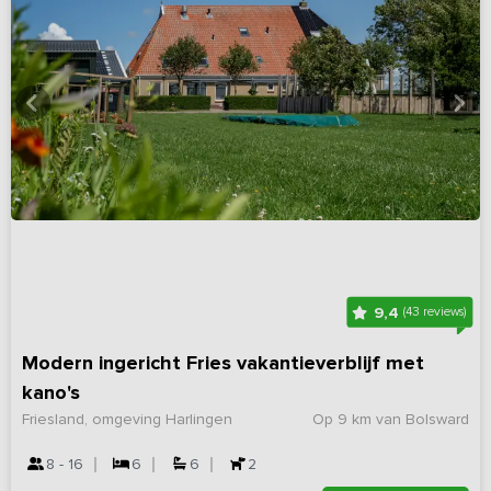
9,4
(43 reviews)
Modern ingericht Fries vakantieverblijf met
kano's
Friesland, omgeving Harlingen
Op 9 km van Bolsward
8 - 16
6
6
2