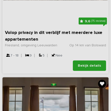
9,6
(75 reviews)
Volop privacy in dit verblijf met meerdere luxe
appartementen
Friesland, omgeving Leeuwarden
Op 14 km van Bolsward
7 - 18
9
5
Nee
Bekijk details