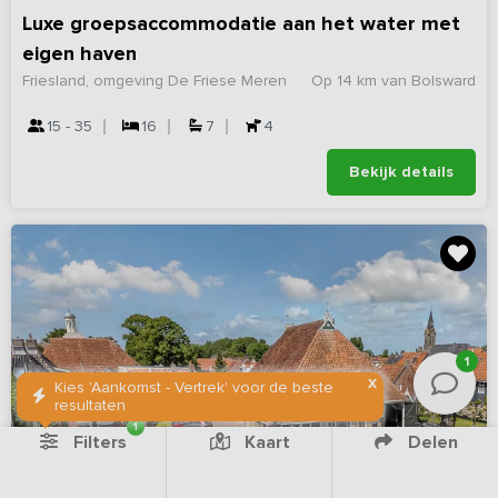
Luxe groepsaccommodatie aan het water met
eigen haven
Friesland, omgeving De Friese Meren
Op 14 km van Bolsward
15 - 35
16
7
4
Bekijk details
1
X
Kies 'Aankomst - Vertrek' voor de beste
resultaten
1
Filters
Kaart
Delen