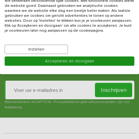
We verwerken verschillende type cookies. Met functionele cookies werkt
waarborg terug?
de website goed. Daarnaast gebruiken we analytische cookies
waarmee we de website elke dag een beetje beter maken. Als laatste
gebruiken we cookies om gericht advertenties te tonen op andere
Worden alle vakantieadressen door jullie bezocht?
websites. Door op 'Instellen' te klikken kun je je voorkeuren aanpassen.
Klik op 'Accepteren en doorgaan' om alle cookies te accepteren. Je kunt
je voorkeuren later nog aanpassen op de cookiepagina.
De positie en werkwijze van Vakantieadressen.nl
Instellen
Accepteren en doorgaan
Schrijf je in voor onze nieuwsbrief
en blijf op de hoogte van de leukste familiehuizen in Nederland.
Inschrijven
Beschermd door reCAPTCHA.
Privacybeleid
en
gebruiksvoorwaarden
zijn van
toepassing.