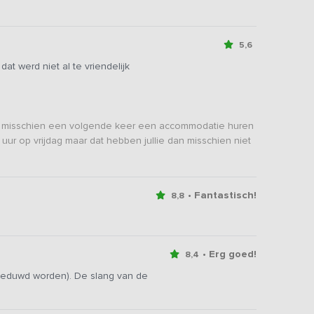
5,6
t werd niet al te vriendelijk
ar misschien een volgende keer een accommodatie huren
 uur op vrijdag maar dat hebben jullie dan misschien niet
• Fantastisch!
8,8
• Erg goed!
8,4
geduwd worden). De slang van de