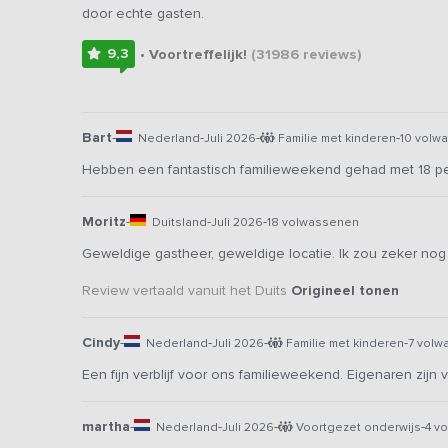
door echte gasten.
9,3
• Voortreffelijk!
(31986
reviews
)
Bart
-
-
-
-
Nederland
Juli 2026
Familie met kinderen
10 volw
Hebben een fantastisch familieweekend gehad met 18 p
Moritz
-
-
-
Duitsland
Juli 2026
18 volwassenen
Geweldige gastheer, geweldige locatie. Ik zou zeker no
Review vertaald vanuit het Duits
Origineel tonen
Cindy
-
-
-
-
Nederland
Juli 2026
Familie met kinderen
7 volw
Een fijn verblijf voor ons familieweekend. Eigenaren zijn v
martha
-
-
-
-
Nederland
Juli 2026
Voortgezet onderwijs
4 v