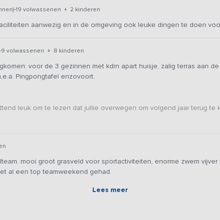
-
nnen)
19 volwassenen + 2 kinderen
e faciliteiten aanwezig en in de omgeving ook leuke dingen te doen vo
-
9 volwassenen + 8 kinderen
rugkomen: voor de 3 gezinnen met kdrn apart huisje, zalig terras aan 
n,e.a. Pingpongtafel enzovoort.
ttend leuk om te lezen dat jullie overwegen om volgend jaar terug te 
en
team. mooi groot grasveld voor sportactiviteiten, enorme zwem vijver m
l met al een top teamweekend gehad.
Lees meer