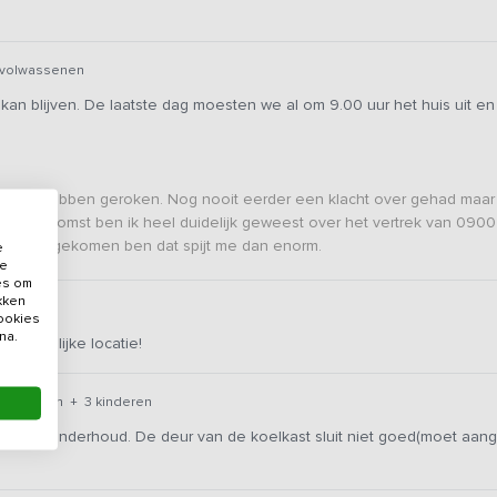
1 volwassenen
blijven. De laatste dag moesten we al om 9.00 uur het huis uit en da
j geuren hebben geroken. Nog nooit eerder een klacht over gehad ma
, bij aankomst ben ik heel duidelijk geweest over het vertrek van 0900
vrij overgekomen ben dat spijt me dan enorm.
e
de
es om
ikken
cookies
na.
 ruimtelijke locatie!
lwassenen + 3 kinderen
ak en onderhoud. De deur van de koelkast sluit niet goed(moet aan