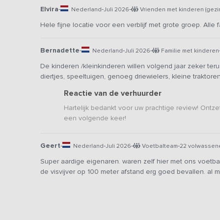
Elvira
-
-
-
Nederland
Juli 2026
Vrienden met kinderen (gezi
Hele fijne locatie voor een verblijf met grote groep. All
Bernadette
-
-
-
Nederland
Juli 2026
Familie met kinderen
De kinderen /kleinkinderen willen volgend jaar zeker te
diertjes, speeltuigen, genoeg driewielers, kleine traktore
Reactie van de verhuurder
Hartelijk bedankt voor uw prachtige review! Ontze
een volgende keer!
Geert
-
-
-
-
Nederland
Juli 2026
Voetbalteam
22 volwassen
Super aardige eigenaren. waren zelf hier met ons voetbal
de visvijver op 100 meter afstand erg goed bevallen. a