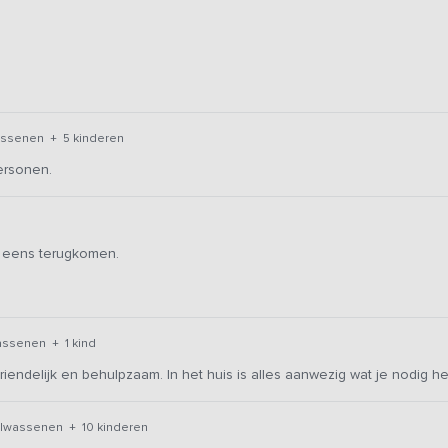
assenen + 5 kinderen
ersonen.
g eens terugkomen.
assenen + 1 kind
riendelijk en behulpzaam. In het huis is alles aanwezig wat je nodig heb
olwassenen + 10 kinderen