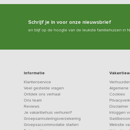
Schrijf je in voor onze nieuwsbrief
en blijf op de hoogte van de leukste familiehuizen in 
Informatie
Vakantiea
Klantenservice
Verhuurder
Veel gestelde vragen
Algemene 
Ontdek ons verhaal
Cookies
Ons team
Privacyverk
Reviews
Disclaimer
Je vakantiehuis verhuren?
Inloggen v
Groepsannuleringsverzekering
Gastbeoor
Groepsaccommodatie starten
Website va