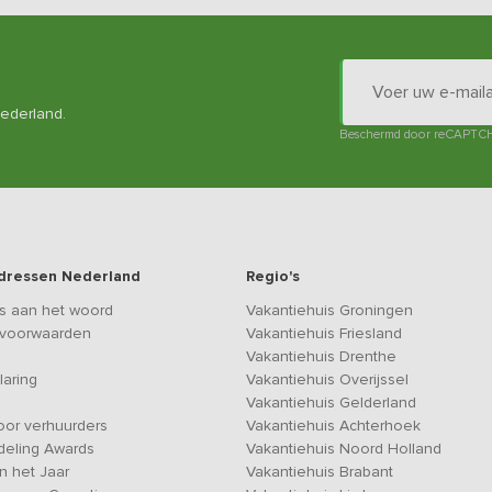
Nederland.
Beschermd door reCAPTC
dressen Nederland
Regio's
s aan het woord
Vakantiehuis Groningen
voorwaarden
Vakantiehuis Friesland
Vakantiehuis Drenthe
laring
Vakantiehuis Overijssel
Vakantiehuis Gelderland
oor verhuurders
Vakantiehuis Achterhoek
deling Awards
Vakantiehuis Noord Holland
n het Jaar
Vakantiehuis Brabant