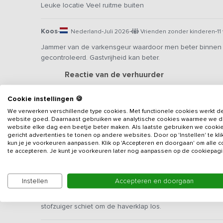
Leuke locatie Veel ruitme buiten
Koos
-
-
-
-
Nederland
Juli 2026
Vrienden zonder kinderen
1
Jammer van de varkensgeur waardoor men beter binnen kan 
gecontroleerd. Gastvrijheid kan beter.
Reactie van de verhuurder
Heel vervelend om te horen dat jullie boerderi
Cookie instellingen 🍪
in de stad dan heb je daar geen last van... Vooraf
begrepen, heel vervelend dat ik daardoor ongast
We verwerken verschillende type cookies. Met functionele cookies werkt d
website goed. Daarnaast gebruiken we analytische cookies waarmee we 
website elke dag een beetje beter maken. Als laatste gebruiken we cooki
gericht advertenties te tonen op andere websites. Door op 'Instellen' te kl
Etienne
-
-
-
-
Nederland
Juli 2026
Reünie
10 volwassenen
kun je je voorkeuren aanpassen. Klik op 'Accepteren en doorgaan' om alle 
te accepteren. Je kunt je voorkeuren later nog aanpassen op de cookiepagi
Verhuurder is zeer gastvrij en het is een mooie, schone en
Trijntje
-
-
-
-
Instellen
Accepteren en doorgaan
Nederland
Juli 2026
Familie met kinderen
7 vo
Minpunten: de afzuigkap in de keuken behoeft schoonma
stofzuiger schiet om de haverklap los.