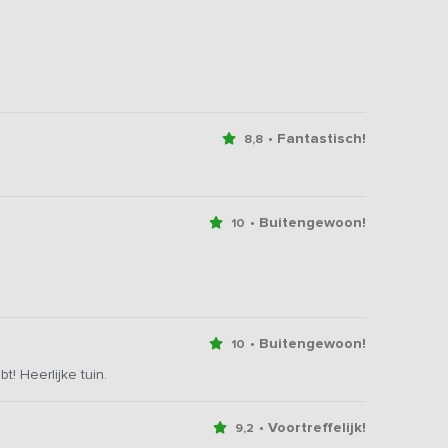
• Fantastisch!
8,8
• Buitengewoon!
10
• Buitengewoon!
10
t! Heerlijke tuin.
• Voortreffelijk!
9,2