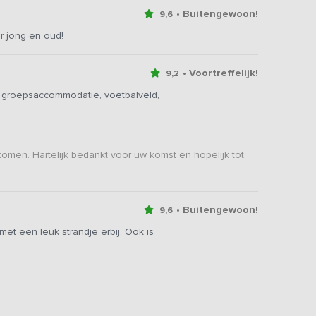
• Buitengewoon!
9,6
or jong en oud!
• Voortreffelijk!
9,2
de groepsaccommodatie, voetbalveld,
komen. Hartelijk bedankt voor uw komst en hopelijk tot
• Buitengewoon!
9,6
et een leuk strandje erbij. Ook is