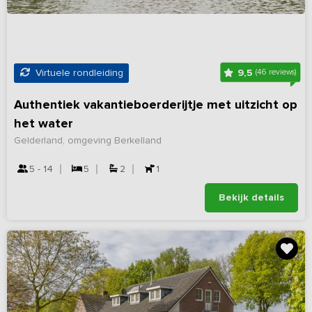
9,5
Virtuele rondleiding
(46 reviews)
Authentiek vakantieboerderijtje met uitzicht op
het water
Gelderland, omgeving Berkelland
5 - 14
5
2
1
Bekijk details