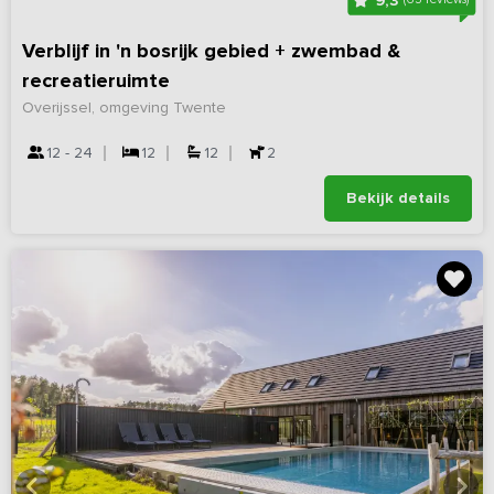
9,3
Verblijf in 'n bosrijk gebied + zwembad &
recreatieruimte
Overijssel, omgeving Twente
12 - 24
12
12
2
Bekijk details