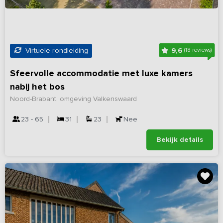
9,6
Virtuele rondleiding
(18 reviews)
Sfeervolle accommodatie met luxe kamers
nabij het bos
Noord-Brabant, omgeving Valkenswaard
23 - 65
31
23
Nee
Bekijk details