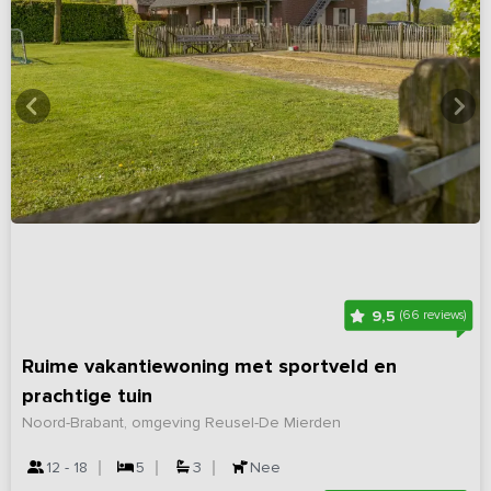
9,5
(66 reviews)
Ruime vakantiewoning met sportveld en
prachtige tuin
Noord-Brabant, omgeving Reusel-De Mierden
12 - 18
5
3
Nee