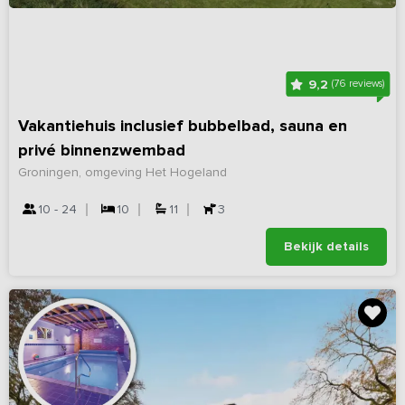
9,2
(76 reviews)
Vakantiehuis inclusief bubbelbad, sauna en
privé binnenzwembad
Groningen, omgeving Het Hogeland
10 - 24
10
11
3
Bekijk details