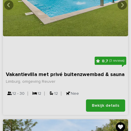
8,7
(3 reviews)
Vakantievilla met privé buitenzwembad & sauna
Limburg, omgeving Reuver
12 - 30
12
12
Nee
Bekijk details