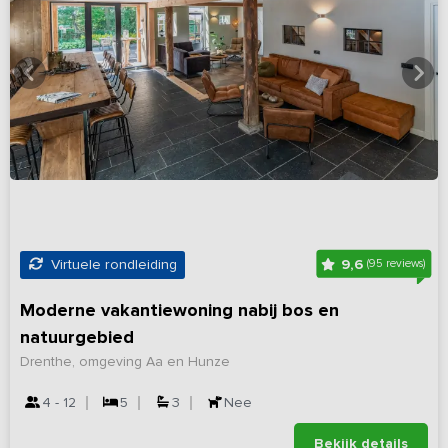
9,6
Virtuele rondleiding
(95 reviews)
Moderne vakantiewoning nabij bos en
natuurgebied
Drenthe, omgeving Aa en Hunze
4 - 12
5
3
Nee
Bekijk details