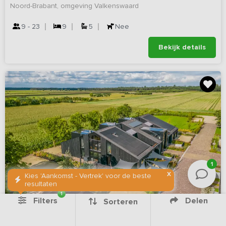
Noord-Brabant, omgeving Valkenswaard
9 - 23
9
5
Nee
Bekijk details
1
X
Kies 'Aankomst - Vertrek' voor de beste
resultaten
1
Filters
Delen
Sorteren