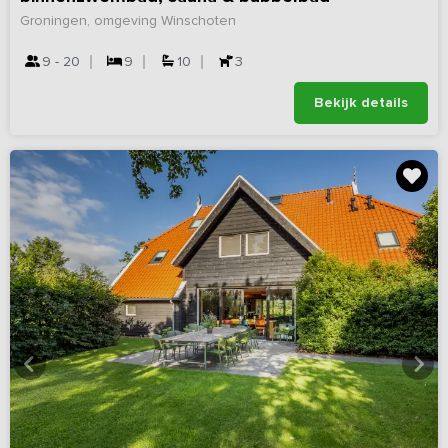
Groningen, omgeving Winschoten
9 - 20
9
10
3
Bekijk details