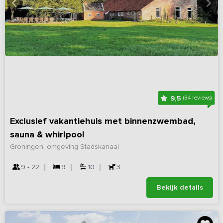
9,5
(84 reviews)
Exclusief vakantiehuis met binnenzwembad,
sauna & whirlpool
Groningen, omgeving Stadskanaal
9 - 22
9
10
3
Bekijk details