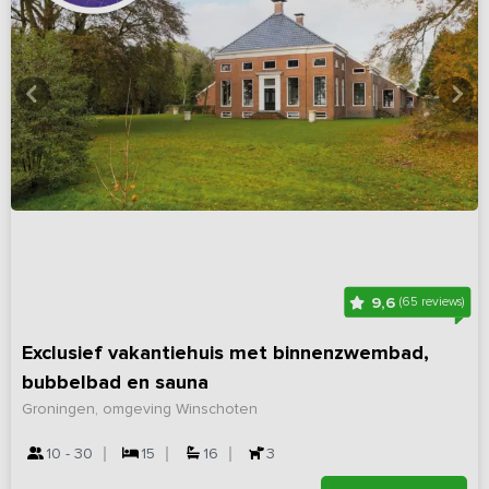
9,6
(65 reviews)
Exclusief vakantiehuis met binnenzwembad,
bubbelbad en sauna
Groningen, omgeving Winschoten
10 - 30
15
16
3