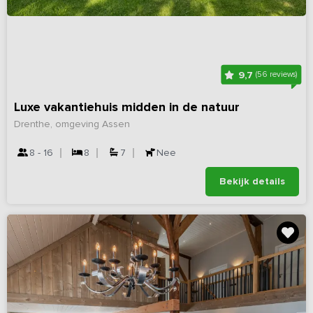
9,7
(56 reviews)
Luxe vakantiehuis midden in de natuur
Drenthe, omgeving Assen
8 - 16
8
7
Nee
Bekijk details