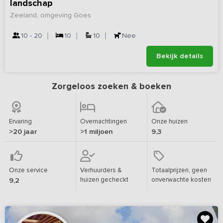
landschap
Zeeland, omgeving Goes
10 - 20
10
10
Nee
Bekijk details
Zorgeloos zoeken & boeken
Ervaring
Overnachtingen
Onze huizen
>20 jaar
>1 miljoen
9,3
Onze service
Verhuurders &
Totaalprijzen, geen
huizen gecheckt
onverwachte kosten
9,2