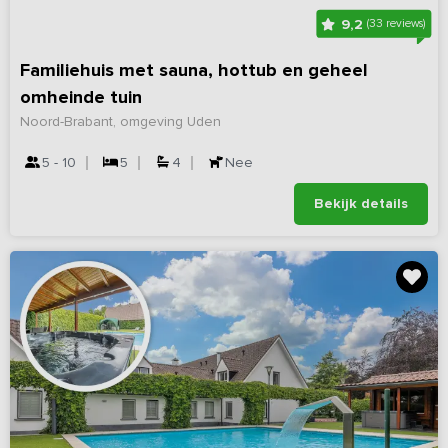
9,2
(33 reviews)
Familiehuis met sauna, hottub en geheel
omheinde tuin
Noord-Brabant, omgeving Uden
5 - 10
5
4
Nee
Bekijk details