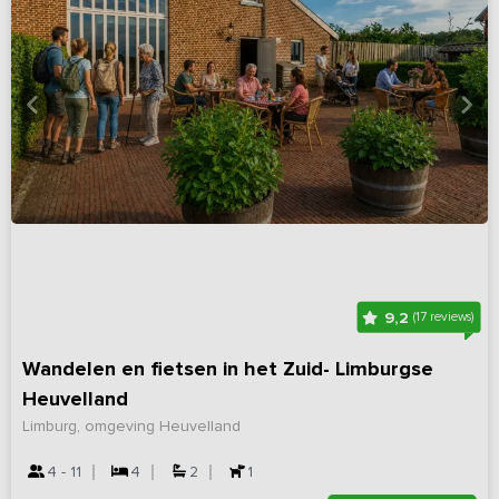
9,2
(17 reviews)
Wandelen en fietsen in het Zuid- Limburgse
Heuvelland
Limburg, omgeving Heuvelland
4 - 11
4
2
1