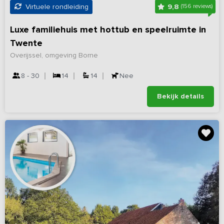
9,8
Virtuele rondleiding
(156 reviews)
Luxe familiehuis met hottub en speelruimte in
Twente
Overijssel, omgeving Borne
8 - 30
14
14
Nee
Bekijk details