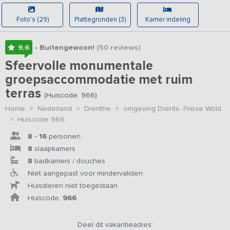
Foto's (29)
Plattegronden (3)
Kamer indeling
9,6
• Buitengewoon!
(50
reviews
)
Sfeervolle monumentale
groepsaccommodatie met ruim
terras
(Huiscode: 966)
Home
>
Nederland
>
Drenthe
>
omgeving Drents- Friese Wold
>
Huiscode 966
8 - 16
personen
8
slaapkamers
8
badkamers / douches
Niet aangepast voor mindervaliden
Huisdieren niet toegestaan
Huiscode:
966
Deel dit vakantieadres: