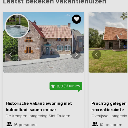
Laatst bekeken vakantiehuizen
Bekijk
hier
alle foto's
Bekijk
hi
9,3
(48 reviews)
Historische vakantiewoning met
Prachtig gelegen 
bubbelbad, sauna en bar
recreatieruimte
De Kempen, omgeving Sint-Truiden
Overijssel, omgev
16 personen
10 personen