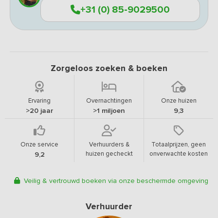
+31 (0) 85-9029500
Zorgeloos zoeken & boeken
Ervaring
Overnachtingen
Onze huizen
>20 jaar
>1 miljoen
9,3
Onze service
Verhuurders &
Totaalprijzen, geen
huizen gecheckt
onverwachte kosten
9,2
Veilig & vertrouwd boeken via onze beschermde omgeving
Verhuurder