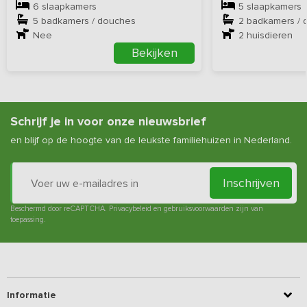
6 slaapkamers
5 slaapkamers
5 badkamers / douches
2 badkamers / 
Nee
2
huisdieren
Bekijken
Schrijf je in voor onze nieuwsbrief
en blijf op de hoogte van de leukste familiehuizen in Nederland.
Inschrijven
Beschermd door reCAPTCHA.
Privacybeleid
en
gebruiksvoorwaarden
zijn van
toepassing.
Informatie