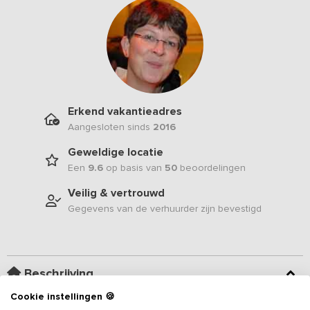
Erkend vakantieadres
Aangesloten sinds
2016
Geweldige locatie
Een
9.6
op basis van
50
beoordelingen
Veilig & vertrouwd
Gegevens van de verhuurder zijn bevestigd
Beschrijving
Cookie instellingen 🍪
Deze monumentale villa in chaletstijl is schitterend gelegen aan