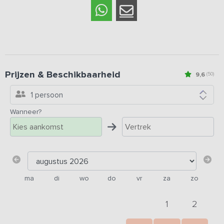
Prijzen & Beschikbaarheid
9,6
(50)
1 persoon
Wanneer?
ma
di
wo
do
vr
za
zo
1
2