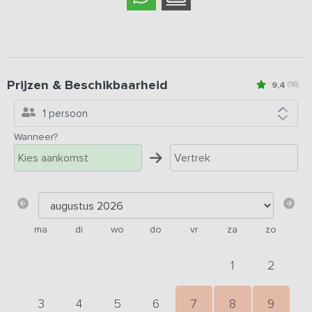
Prijzen & Beschikbaarheid
9,4
(56)
1 persoon
Wanneer?
ma
di
wo
do
vr
za
zo
1
2
3
4
5
6
7
8
9