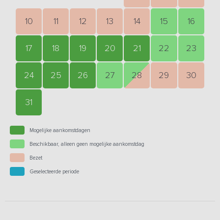
10
11
12
13
14
15
16
17
18
19
20
21
22
23
24
25
26
27
28
29
30
31
Mogelijke aankomstdagen
Beschikbaar, alleen geen mogelijke aankomstdag
Bezet
Geselecteerde periode