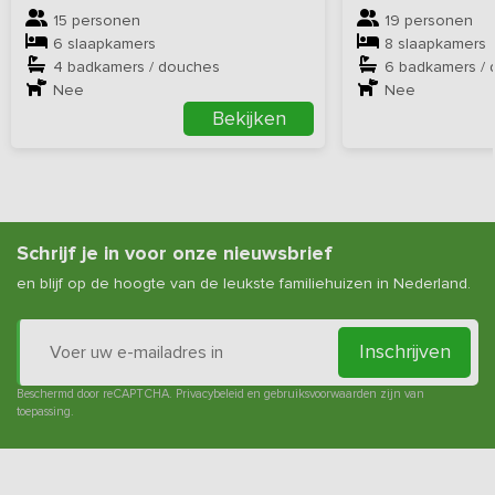
15 personen
19 personen
6 slaapkamers
8 slaapkamers
4 badkamers / douches
6 badkamers /
Nee
Nee
Bekijken
Schrijf je in voor onze nieuwsbrief
en blijf op de hoogte van de leukste familiehuizen in Nederland.
Inschrijven
Beschermd door reCAPTCHA.
Privacybeleid
en
gebruiksvoorwaarden
zijn van
toepassing.