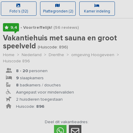
Foto's (32)
Plattegronden (2)
Kamer indeling
9,4
• Voortreffelijk!
(56
reviews
)
Vakantiehuis met sauna en groot
speelveld
(Huiscode: 896)
Home
>
Nederland
>
Drenthe
>
omgeving Hoogeveen
>
Huiscode 896
8 - 20
personen
9
slaapkamers
8
badkamers / douches
Aangepast voor mindervaliden
2 huisdieren toegestaan
Huiscode:
896
Deel dit vakantieadres: