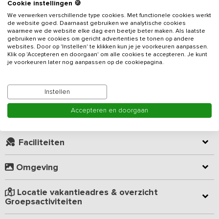
Cookie instellingen 🍪
Deze groepsaccommodatie met sauna en grote speelweide voor
We verwerken verschillende type cookies. Met functionele cookies werkt
de website goed. Daarnaast gebruiken we analytische cookies
de kinderen is geschikt voor 20 personen en voorzien van 9
waarmee we de website elke dag een beetje beter maken. Als laatste
slaapkamers en 8 badkamers. Het
vakantieadres
ligt in een
gebruiken we cookies om gericht advertenties te tonen op andere
natuurrijke omgeving met prachtige uitzichten, wandel en
websites. Door op 'Instellen' te klikken kun je je voorkeuren aanpassen.
fietslocaties. De authentieke inrichting geeft een huiselijk gevoel
Klik op 'Accepteren en doorgaan' om alle cookies te accepteren. Je kunt
Lees meer
je voorkeuren later nog aanpassen op de cookiepagina.
en de grote tuin biedt alle mogelijkheden voor een uitgebreide
barbecue of activiteitenmiddag.
Instellen
Kamer indeling
De gezellige woonkamer in het midden van het huis fungeert als
centraal punt. Aan de grote eettafel kan gezamenlijk gedineerd
Accepteren en doorgaan
worden, maar er is ook voldoende ruimte voor een gezellige
Geverifieerde beoordelingen
spelletjesavond. De volledig ingerichte open keuken is van alle
gemakken voorzien om voor grote groepen te koken zoals een
Faciliteiten
dubbel fornuis, dubbele oven, magnetron en grote vaatwasser.
Omgeving
De accommodatie beschikt over 9 slaapkamers met 1-
persoonsbedden. De 4 slaapkamers op de begane grond zijn
aangepast voor mindervaliden. Deze slaapkamers zijn voorzien
Locatie vakantieadres & overzicht
van elektrische hoog-laag bedden en een eigen badkamer met
Groepsactiviteiten
ruime douche en toilet. De andere 5 slaapkamers en 4 badkamers
bevinden zich op de verdieping. Alle slaapkamers zijn voorzien