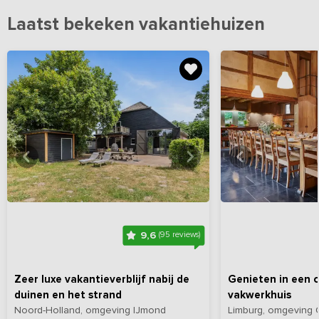
Laatst bekeken vakantiehuizen
Bekijk
hier
alle foto's
Bekijk
hi
9,6
(95 reviews)
Zeer luxe vakantieverblijf nabij de
Genieten in een 
duinen en het strand
vakwerkhuis
Noord-Holland, omgeving IJmond
Limburg, omgeving 