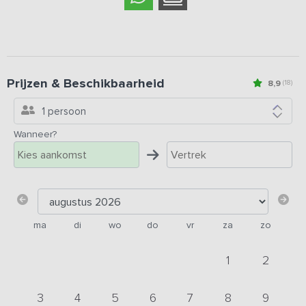
Prijzen & Beschikbaarheid
8,9
(18)
1 persoon
Wanneer?
ma
di
wo
do
vr
za
zo
1
2
3
4
5
6
7
8
9