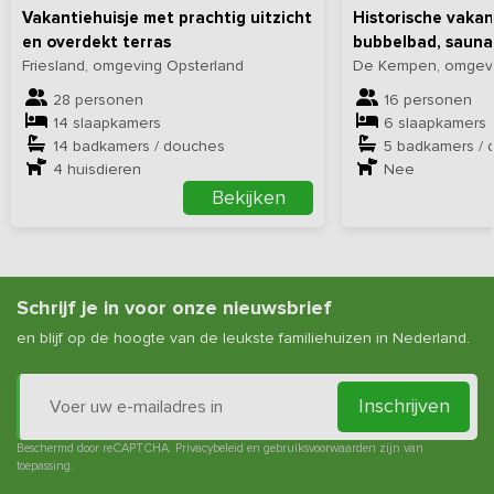
Vakantiehuisje met prachtig uitzicht
Historische vaka
en overdekt terras
bubbelbad, sauna
Friesland, omgeving Opsterland
De Kempen, omgevin
28 personen
16 personen
14 slaapkamers
6 slaapkamers
14 badkamers / douches
5 badkamers / 
4
huisdieren
Nee
Bekijken
Schrijf je in voor onze nieuwsbrief
en blijf op de hoogte van de leukste familiehuizen in Nederland.
Inschrijven
Beschermd door reCAPTCHA.
Privacybeleid
en
gebruiksvoorwaarden
zijn van
toepassing.