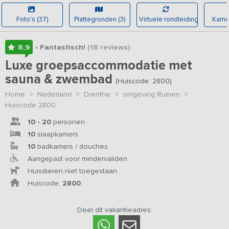
Foto's (37)
Plattegronden (3)
Virtuele rondleiding
Kamer
8,9
• Fantastisch!
(18
reviews
)
Luxe groepsaccommodatie met
sauna & zwembad
(Huiscode: 2800)
Home
>
Nederland
>
Drenthe
>
omgeving Ruinen
>
Huiscode 2800
10 - 20
personen
10
slaapkamers
10
badkamers / douches
Aangepast voor mindervaliden
Huisdieren niet toegestaan
Huiscode:
2800
Deel dit vakantieadres: