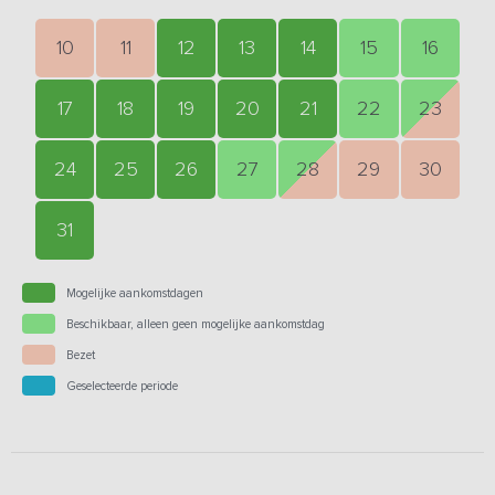
10
11
12
13
14
15
16
17
18
19
20
21
22
23
24
25
26
27
28
29
30
31
Mogelijke aankomstdagen
Beschikbaar, alleen geen mogelijke aankomstdag
Bezet
Geselecteerde periode