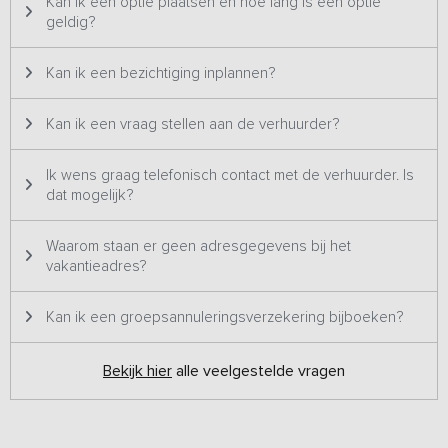
Kan ik een optie plaatsen en hoe lang is een optie
• Zelf ontbijt verzorgen: de bar met koeling biedt alle ruimte; wij
geldig?
halen zelfs de afwas voor je op.
• Hotelontbijt: voor € 15,- p.p. kun je ontbijten in het hotel aan de
Kan ik een bezichtiging inplannen?
overkant.
• Dineropties: o Laat pizza’s of andere maaltijden bezorgen.
o Bestel friet en snacks bij ons.
Kan ik een vraag stellen aan de verhuurder?
o Wij kunnen maaltijden voor jullie opwarmen
in het hotel.
Ik wens graag telefonisch contact met de verhuurder. Is
o Dineren in ons restaurant is uiteraard
dat mogelijk?
mogelijk.
Waarom staan er geen adresgegevens bij het
vakantieadres?
Kan ik een groepsannuleringsverzekering bijboeken?
Bekijk hier
alle veelgestelde vragen