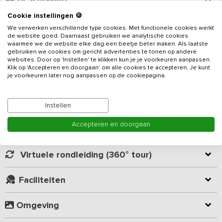
Cookie instellingen 🍪
Ben je op zoek naar een gezellige en luxe groepsaccommodatie
We verwerken verschillende type cookies. Met functionele cookies werkt
met 10 stijlvolle suite-kamers, elk met eigen badkamer? Dit
de website goed. Daarnaast gebruiken we analytische cookies
waarmee we de website elke dag een beetje beter maken. Als laatste
vakantieadres biedt het beste van twee werelden: de privacy en
gebruiken we cookies om gericht advertenties te tonen op andere
ruimte van een groepshuis, gecombineerd met de comfort en
websites. Door op 'Instellen' te klikken kun je je voorkeuren aanpassen.
faciliteiten van een hotel. Als gast maak je gratis gebruik van het
Klik op 'Accepteren en doorgaan' om alle cookies te accepteren. Je kunt
Lees meer
je voorkeuren later nog aanpassen op de cookiepagina.
zwembad en de sauna van het hotel tegenover de accommodatie
(gelegen aan de overkant van de straat). De ideale plek voor een
ontspannen weekend weg weekend met familie, vrienden of
Kamer indeling
Instellen
teambuilding met collega’s. Goed om te weten: Dit vakantieadres
is niet voorzien van een eigen keuken, zie laatste alinea voor de
Accepteren en doorgaan
mogelijkheden.
Geverifieerde beoordelingen
Algemene ruimtes
Virtuele rondleiding (360° tour)
De grote, gezellige huiskamer is ingericht om echt samen te zijn.
Lange tafels nodigen uit voor gezamenlijke ontbijt- of
Faciliteiten
dinermomenten, maar kunnen ook los geplaatst worden voor
spelletjes of activiteiten in kleinere groepjes. Aan de bar geniet je
van een goede kop koffie of een gekoeld drankje — koffie en
Omgeving
thee zijn inbegrepen.