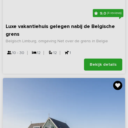
9,0
(4 reviews)
Luxe vakantiehuis gelegen nabij de Belgische
grens
Belgisch Limburg, omgeving Net over de grens in Belgie
10 - 30
12
12
1
Bekijk details