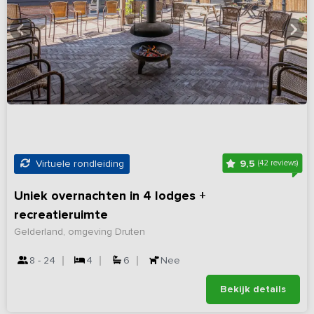
9,5
Virtuele rondleiding
(42 reviews)
Uniek overnachten in 4 lodges +
recreatieruimte
Gelderland, omgeving Druten
8 - 24
4
6
Nee
Bekijk details