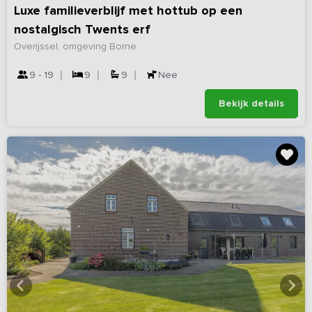
Luxe familieverblijf met hottub op een
nostalgisch Twents erf
Overijssel, omgeving Borne
9 - 19
9
9
Nee
Bekijk details