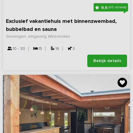
9,6
(65 reviews)
Exclusief vakantiehuis met binnenzwembad,
bubbelbad en sauna
Groningen, omgeving Winschoten
10 - 30
15
16
3
Bekijk details