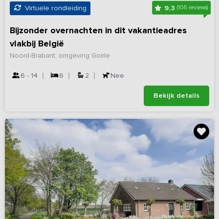
9,3
Virtuele rondleiding
(105 reviews)
Bijzonder overnachten in dit vakantieadres
vlakbij België
Noord-Brabant, omgeving Goirle
6 - 14
6
2
Nee
Bekijk details