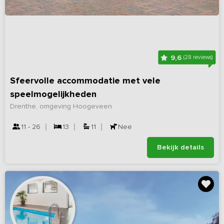
9,6
(28 reviews)
Sfeervolle accommodatie met vele
speelmogelijkheden
Drenthe, omgeving Hoogeveen
11 - 26
13
11
Nee
Bekijk details