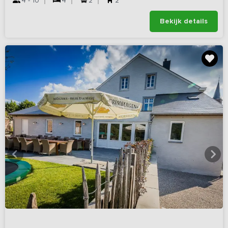
4 - 10
4
2
2
Bekijk details