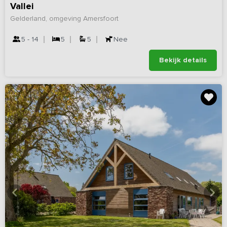
Vallei
Gelderland, omgeving Amersfoort
5 - 14
5
5
Nee
Bekijk details