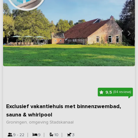
9,5
(84 reviews)
Exclusief vakantiehuis met binnenzwembad,
sauna & whirlpool
Groningen, omgeving Stadskanaal
9 - 22
9
10
3