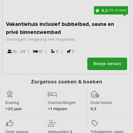
9,2
(76 reviews)
Vakantiehuis inclusief bubbelbad, sauna en
privé binnenzwembad
Groningen, omgeving Het Hogeland
10 - 24
10
11
3
Bekijk details
Zorgeloos zoeken & boeken
Ervaring
Overnachtingen
Onze huizen
>20 jaar
>1 miljoen
9,3
Onze service
Verhuurders &
Totaalprijzen, geen