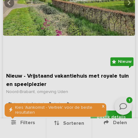
Nieuw
Nieuw - Vrijstaand vakantiehuis met royale tuin
en speelplezier
Noord-Brabant, omgeving Uden
1
4 - 10
4
2
Nee
X
Kies 'Aankomst - Vertrek' voor de beste
resultaten
Bekijk details
Filters
Delen
Sorteren