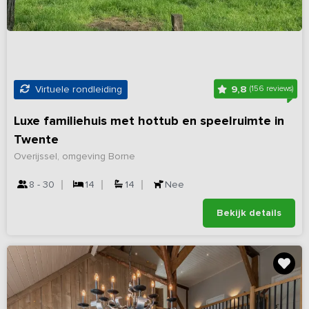
9,8
Virtuele rondleiding
(156 reviews)
Luxe familiehuis met hottub en speelruimte in
Twente
Overijssel, omgeving Borne
8 - 30
14
14
Nee
Bekijk details