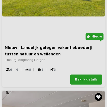
Nieuw
Nieuw - Landelijk gelegen vakantieboederij
tussen natuur en weilanden
Limburg, omgeving Bergen
6 - 16
6
5
3
Bekijk details