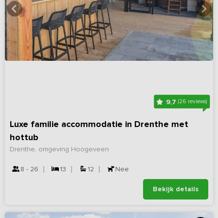
9,7
(26 reviews)
Luxe familie accommodatie in Drenthe met
hottub
Drenthe, omgeving Hoogeveen
8 - 26
13
12
Nee
Bekijk details