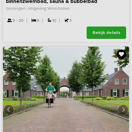
binnenzwembad, sauna & bubbelbad
Groningen, omgeving Winschoten
9 - 20
9
10
3
Bekijk details