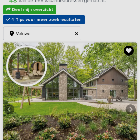
48
van de 1168 vakantieadressen gematcht.
Deel mijn overzicht
4 Tips voor meer zoekresultaten
Veluwe