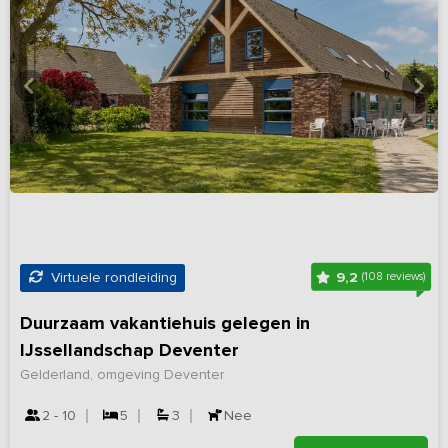
9,2
Virtuele rondleiding
(108 reviews)
Duurzaam vakantiehuis gelegen in
IJssellandschap Deventer
Gelderland, omgeving Deventer
2 - 10
5
3
Nee