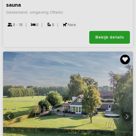
sauna
Gelderland, omgeving Otterlo
8 - 18
8
8
Nee
Bekijk details