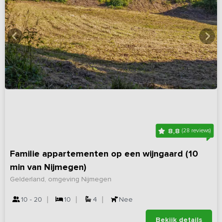
8,8
(28 reviews)
Familie appartementen op een wijngaard (10
min van Nijmegen)
Gelderland, omgeving Nijmegen
10 - 20
10
4
Nee
Bekijk details