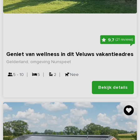
9,7
(21 reviews)
Geniet van wellness in dit Veluws vakantieadres
Gelderland, omgeving Nunspeet
5 - 10
5
2
Nee
Bekijk details