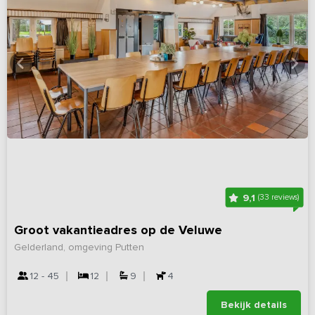
9,1
(33 reviews)
Groot vakantieadres op de Veluwe
Gelderland, omgeving Putten
12 - 45
12
9
4
Bekijk details