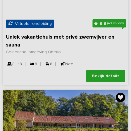
9,6
Virtuele rondleiding
(40 reviews)
Uniek vakantiehuis met privé zwemvijver en
sauna
Gelderland, omgeving Otterlo
8 - 18
8
8
Nee
Bekijk details