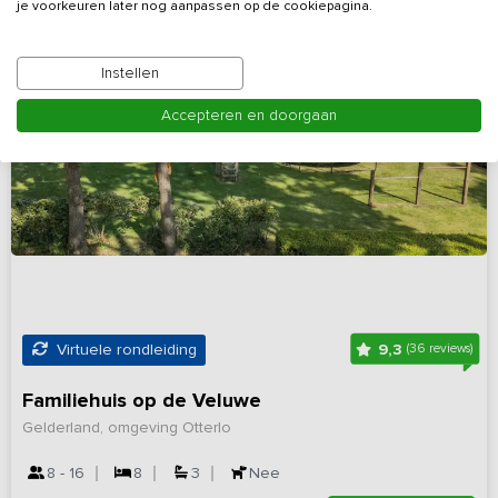
je voorkeuren later nog aanpassen op de cookiepagina.
Instellen
Accepteren en doorgaan
9,3
Virtuele rondleiding
(36 reviews)
Familiehuis op de Veluwe
Gelderland, omgeving Otterlo
8 - 16
8
3
Nee