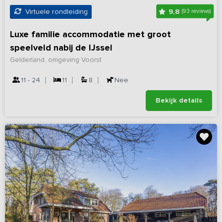
9,8
Virtuele rondleiding
(93 reviews)
Luxe familie accommodatie met groot
speelveld nabij de IJssel
Gelderland, omgeving Voorst
11 - 24
11
8
Nee
Bekijk details