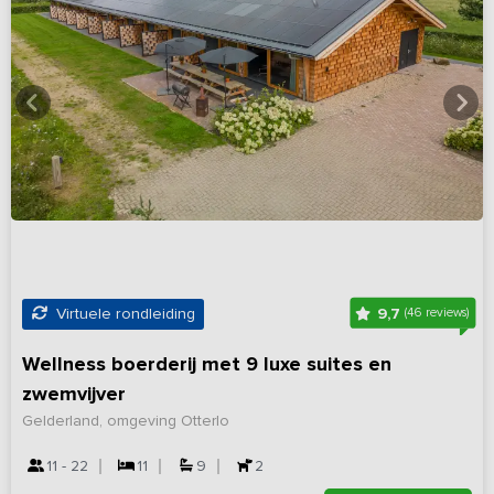
9,7
Virtuele rondleiding
(46 reviews)
Wellness boerderij met 9 luxe suites en
zwemvijver
Gelderland, omgeving Otterlo
11 - 22
11
9
2