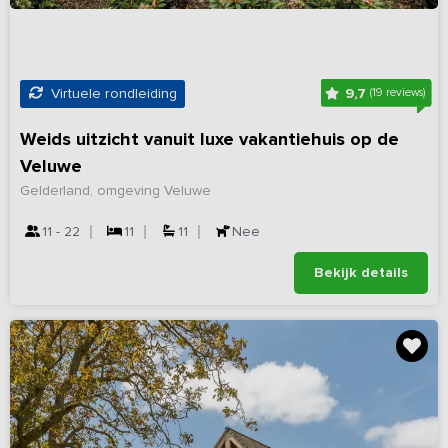
9,7
Virtuele rondleiding
(19 reviews)
Weids uitzicht vanuit luxe vakantiehuis op de
Veluwe
Gelderland, omgeving Veluwe
11 - 22
11
11
Nee
Bekijk details