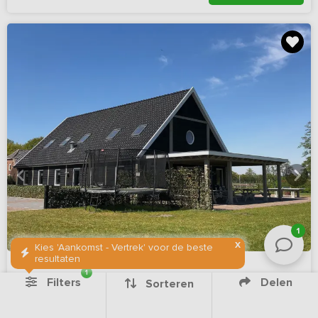
1
X
Kies 'Aankomst - Vertrek' voor de beste
resultaten
1
Filters
Delen
Sorteren
9,8
(26 reviews)