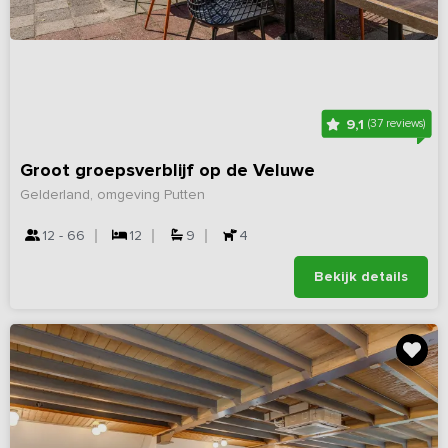
9,1
(37 reviews)
Groot groepsverblijf op de Veluwe
Gelderland, omgeving Putten
12 - 66
12
9
4
Bekijk details