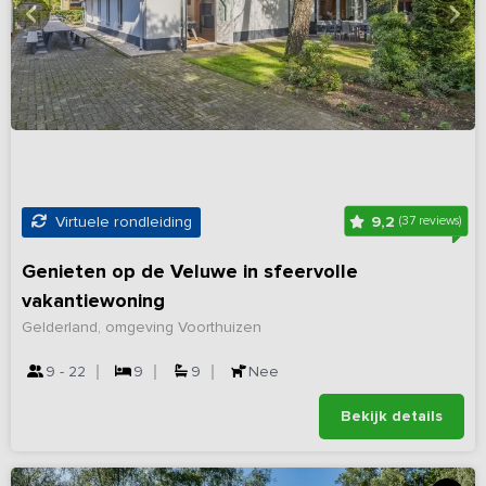
9,2
Virtuele rondleiding
(37 reviews)
Genieten op de Veluwe in sfeervolle
vakantiewoning
Gelderland, omgeving Voorthuizen
9 - 22
9
9
Nee
Bekijk details