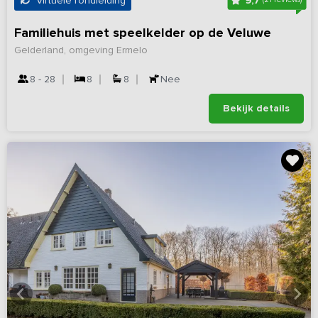
9,7
Virtuele rondleiding
Familiehuis met speelkelder op de Veluwe
Gelderland, omgeving Ermelo
8 - 28
8
8
Nee
Bekijk details