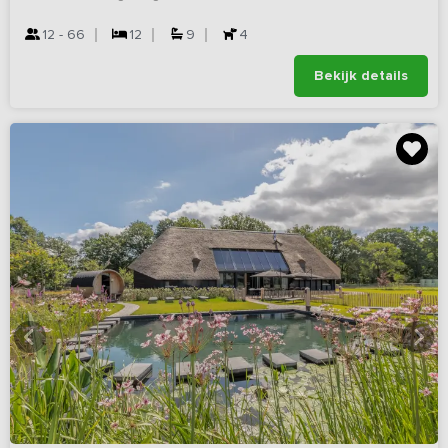
12 - 66
12
9
4
Bekijk details