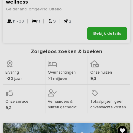
wellness
Gelderland, omgeving Otterlo
11 - 30
11
9
2
Bekijk details
Zorgeloos zoeken & boeken
Ervaring
Overnachtingen
Onze huizen
>20 jaar
>1 miljoen
9,3
Onze service
Verhuurders &
Totaalprijzen, geen
huizen gecheckt
onverwachte kosten
9,2