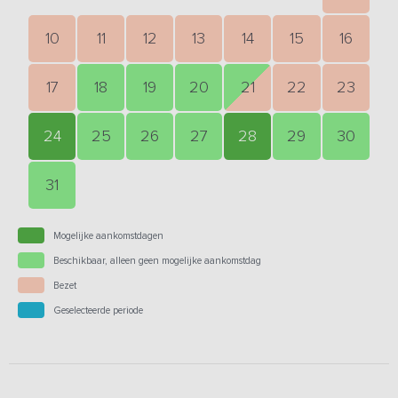
10
11
12
13
14
15
16
17
18
19
20
21
22
23
24
25
26
27
28
29
30
31
Mogelijke aankomstdagen
Beschikbaar, alleen geen mogelijke aankomstdag
Bezet
Geselecteerde periode