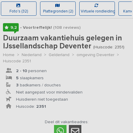
Foto's (32)
Plattegronden (2)
Virtuele rondleiding
Kamer
9,2
• Voortreffelijk!
(108
reviews
)
Duurzaam vakantiehuis gelegen in
IJssellandschap Deventer
(Huiscode: 2351)
Home
>
Nederland
>
Gelderland
>
omgeving Deventer
>
Huiscode 2351
2 - 10
personen
5
slaapkamers
3
badkamers / douches
Niet aangepast voor mindervaliden
Huisdieren niet toegestaan
Huiscode:
2351
Deel dit vakantieadres: