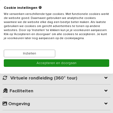
Cookie instellingen 🍪
Dit natuurvriendelijke huis is speciaal ontworpen als een duurzame
We verwerken verschillende type cookies. Met functionele cookies werkt
locatie die is gebouwd met de nieuwste technieken. Dit
de website goed. Daarnaast gebruiken we analytische cookies
vrijstaande huis is geschikt voor 10 personen en voorzien van 5
waarmee we de website elke dag een beetje beter maken. Als laatste
gebruiken we cookies om gericht advertenties te tonen op andere
slaapkamers, waarvan 3 slaapkamers met eigen sanitair (douche,
websites. Door op 'Instellen' te klikken kun je je voorkeuren aanpassen.
wastafel en toilet). Het
vakantieadres
ligt prachtig in het
Klik op 'Accepteren en doorgaan' om alle cookies te accepteren. Je kunt
Lees meer
IJssellandschap, dichtbij de Veluwe en oude Hanzesteden. Het is
je voorkeuren later nog aanpassen op de cookiepagina.
een ideale locatie voor familie of vrienden die willen genieten van
rust en ruimte.
Kamer indeling
Instellen
De leefruimte bestaat uit een eetgedeelte en een zitgedeelte. De
Accepteren en doorgaan
gezellige zithoek bestaat uit 2 royale banken en een luie stoel,
Geverifieerde beoordelingen
een fijn plekje om samen te zijn. De keuken heeft veel werkruimte
en beschikt o.a. over 2 koelkasten, 4-pits inductiekookplaat, oven,
Virtuele rondleiding (360° tour)
magnetron, koffiezetapparaat, nespresso apparaat en een
vaatwasser. Aan de eikenhouten tafels is ruimschoots plaats voor
Faciliteiten
het hele gezelschap om te eten, te borrelen of een spel te
spelen, die je kiest uit de goed gevulde spelletjeskast. In dit
duurzame vakantieadres wordt geen gebruik gemaakt van gas,
Omgeving
maar wel van een kachel waarin natuurlijke restproducten worden
gestookt, zonnecollectoren, zonnepanelen en buffervaten. De vijf