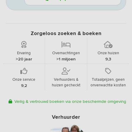
Zorgeloos zoeken & boeken
Ervaring
Overnachtingen
Onze huizen
>20 jaar
>1 miljoen
9,3
Onze service
Verhuurders &
Totaalprijzen, geen
huizen gecheckt
onverwachte kosten
9,2
Veilig & vertrouwd boeken via onze beschermde omgeving
Verhuurder