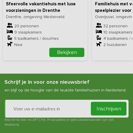
Sfeervolle vakantiehuis met luxe
Familiehuis met v
voorzieningen in Drenthe
speelplezier voor
Drenthe, omgeving Westerveld
Overijssel, omgevin
20 personen
32 personen
9 slaapkamers
10 slaapkamers
5 badkamers / douches
4 badkamers /
Nee
2
huisdieren
Bekijken
Schrijf je in voor onze nieuwsbrief
en blijf op de hoogte van de leukste familiehuizen in Nederland.
Inschrijven
Beschermd door reCAPTCHA.
Privacybeleid
en
gebruiksvoorwaarden
zijn van
toepassing.