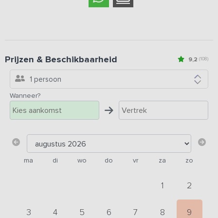
Prijzen & Beschikbaarheid
9,2
(108)
1 persoon
Wanneer?
ma
di
wo
do
vr
za
zo
1
2
3
4
5
6
7
8
9