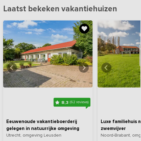
Laatst bekeken vakantiehuizen
Bekijk
hier
alle foto's
Bekijk
hi
8,3
(62 reviews)
Eeuwenoude vakantieboerderij
Luxe familiehuis 
gelegen in natuurrijke omgeving
zwemvijver
Utrecht, omgeving Leusden
Noord-Brabant, omg