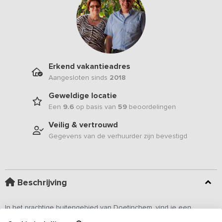
Erkend vakantieadres
Aangesloten sinds
2018
Geweldige locatie
Een
9.6
op basis van
59
beoordelingen
Veilig & vertrouwd
Gegevens van de verhuurder zijn bevestigd
Beschrijving
In het prachtige buitengebied van Doetinchem, vind je een
gerestaureerde idyllische boerderij en een duurzame uit stro en