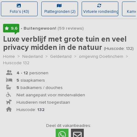
Foto's (43)
Plattegronden (2)
Virtuele rondleiding
Kamer
9,6
• Buitengewoon!
(59
reviews
)
Luxe verblijf met grote tuin en veel
privacy midden in de natuur
(Huiscode: 132)
Home
>
Nederland
>
Gelderland
>
omgeving Doetinchem
>
Huiscode 132
4 - 12
personen
5
slaapkamers
5
badkamers / douches
Niet aangepast voor mindervaliden
Huisdieren niet toegestaan
Huiscode:
132
Deel dit vakantieadres: