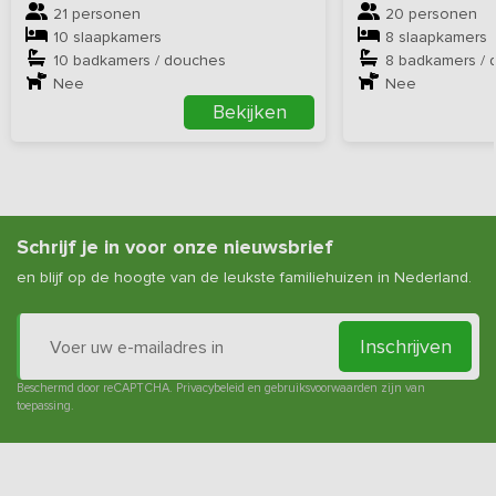
21 personen
20 personen
10 slaapkamers
8 slaapkamers
10 badkamers / douches
8 badkamers / 
Nee
Nee
Bekijken
Schrijf je in voor onze nieuwsbrief
en blijf op de hoogte van de leukste familiehuizen in Nederland.
Inschrijven
Beschermd door reCAPTCHA.
Privacybeleid
en
gebruiksvoorwaarden
zijn van
toepassing.