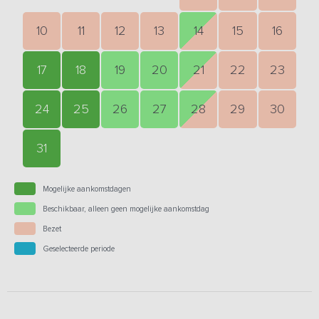
10
11
12
13
14
15
16
17
18
19
20
21
22
23
24
25
26
27
28
29
30
31
Mogelijke aankomstdagen
Beschikbaar, alleen geen mogelijke aankomstdag
Bezet
Geselecteerde periode