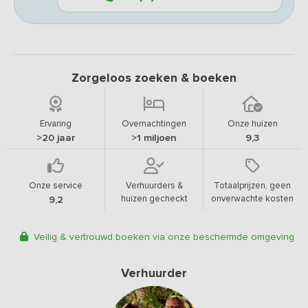
Zorgeloos zoeken & boeken
Ervaring
Overnachtingen
Onze huizen
>20 jaar
>1 miljoen
9,3
Onze service
Verhuurders &
Totaalprijzen, geen
huizen gecheckt
onverwachte kosten
9,2
Veilig & vertrouwd boeken via onze beschermde omgeving
Verhuurder