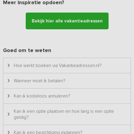
appartementen zijn ingericht voor 2 personen, maar er kunnen op
Meer inspiratie opdoen?
verzoek 1 of 2 bedden bijgeplaatst worden.
De lodge is omringd door terrassen met gezellige zitjes en een
Bekijk hier alle vakantieadressen
fraai aangelegde tuin, het is hier genieten van het betere
buitenleven.
Let op
: de vijfde slaapkamer bevindt zich niet in de lodge, maar in
Goed om te weten
een nabijgelegen gebouw (+/- 30m van de lodge). Deze
slaapkamer heeft een eigen ingang, is voorzien van sanitair en
biedt veel privacy. Deze 5e slaapkamer staat niet op de 360-tour
Hoe werkt boeken via Vakantieadressen.nl?
en de plattegrond.
Wanneer moet ik betalen?
Kan ik kosteloos annuleren?
Kan ik een optie plaatsen en hoe lang is een optie
geldig?
Kan ik een bezichtiging inplannen?