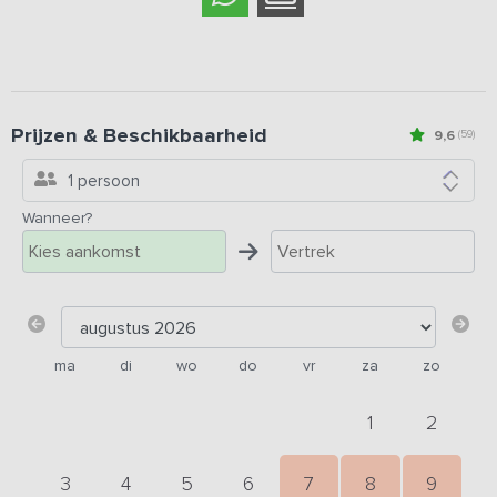
Prijzen & Beschikbaarheid
9,6
(59)
1 persoon
Wanneer?
ma
di
wo
do
vr
za
zo
1
2
3
4
5
6
7
8
9