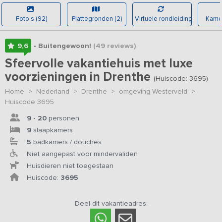
Foto's (92)
Plattegronden (2)
Virtuele rondleiding
Kamer
9,6
• Buitengewoon!
(49
reviews
)
Sfeervolle vakantiehuis met luxe
voorzieningen in Drenthe
(Huiscode: 3695)
Home
>
Nederland
>
Drenthe
>
omgeving Westerveld
>
Huiscode 3695
9 - 20
personen
9
slaapkamers
5
badkamers / douches
Niet aangepast voor mindervaliden
Huisdieren niet toegestaan
Huiscode:
3695
Deel dit vakantieadres: