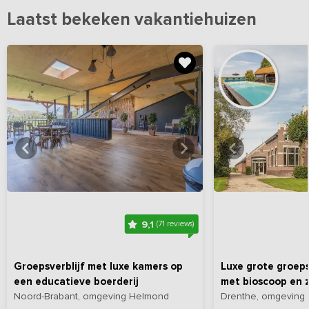
Laatst bekeken vakantiehuizen
Bekijk
hier
alle foto's
Bekijk
hi
9,1
(71 reviews)
Groepsverblijf met luxe kamers op
Luxe grote groe
een educatieve boerderij
met bioscoop en
Noord-Brabant, omgeving Helmond
Drenthe, omgeving