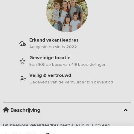
Erkend vakantieadres
Aangesloten sinds
2022
Geweldige locatie
Een
9.6
op basis van
49
beoordelingen
Veilig & vertrouwd
Gegevens van de verhuurder zijn bevestigd
Beschrijving
Dit sfeervolle
vakantieadres
heeft alles in huis om een
familieweekend tot een succes te maken! Een gezellige centrale