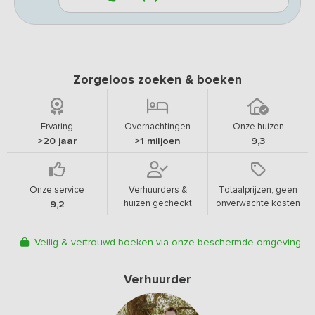
Zorgeloos zoeken & boeken
Ervaring
Overnachtingen
Onze huizen
>20 jaar
>1 miljoen
9,3
Onze service
Verhuurders &
Totaalprijzen, geen
huizen gecheckt
onverwachte kosten
9,2
Veilig & vertrouwd boeken via onze beschermde omgeving
Verhuurder