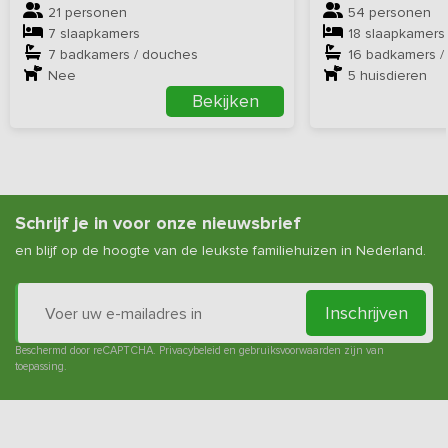
21 personen
54 personen
7 slaapkamers
18 slaapkamers
7 badkamers / douches
16 badkamers /
Nee
5
huisdieren
Bekijken
Schrijf je in voor onze nieuwsbrief
en blijf op de hoogte van de leukste familiehuizen in Nederland.
Inschrijven
Beschermd door reCAPTCHA.
Privacybeleid
en
gebruiksvoorwaarden
zijn van
toepassing.