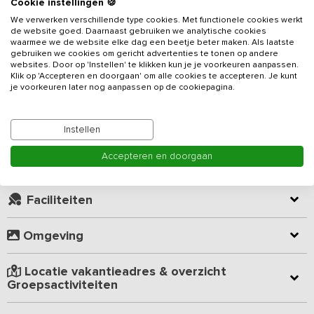
Cookie instellingen 🍪
ruimte met lange eettafels én bar, een grote tuin met voldoende
We verwerken verschillende type cookies. Met functionele cookies werkt
speelmogelijkheden, 9 comfortabele slaapkamers én een
de website goed. Daarnaast gebruiken we analytische cookies
overdekt terras met bar. Bovendien is in de nieuwe tuin een
waarmee we de website elke dag een beetje beter maken. Als laatste
Lees meer
buitenzwembad (verwarmd mei t/m september), hottub en
gebruiken we cookies om gericht advertenties te tonen op andere
websites. Door op 'Instellen' te klikken kun je je voorkeuren aanpassen.
barrelsauna gerealisserd. Deze faciliteiten kunnen gratis gebruikt
Klik op 'Accepteren en doorgaan' om alle cookies te accepteren. Je kunt
worden. Daarnaast zijn er 2 gloednieuwe extra badkamers
je voorkeuren later nog aanpassen op de cookiepagina.
Kamer indeling
beschikbaar!
Door de ligging, dichtbij het Drents- Friese Wold, voldoet zelfs de
Geverifieerde beoordelingen
Instellen
omgeving aan alle gestelde eisen! En niet onbelangrijk: je hebt de
hele accommodatie voor jezelf!
Accepteren en doorgaan
Virtuele rondleiding (360° tour)
De grote gemeenschappelijke ruimte is niet alleen voorzien van
Faciliteiten
lange eettafels, maar biedt ook verschillende zithoekjes, een
open haard én een tafeltennistafel. Menig gezelschap zet hier
een sportieve competitie op. Bijkomen kan aan de bar, van waaruit
Omgeving
je goed zicht hebt op de landelijke keuken. Alles is aanwezig om
voor een groot gezelschap te koken: een 6-pits fornuis, een oven,
Locatie vakantieadres & overzicht
een vaatwasser en voldoende koel- en vriesruimte.
Groepsactiviteiten
Er bevinden zich een 4-tal slaapkamers op de begane grond, die