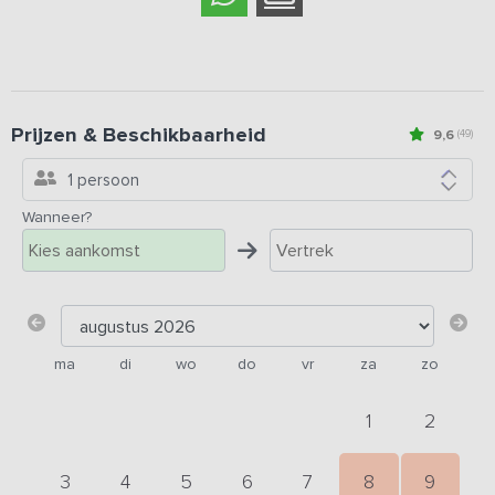
Prijzen & Beschikbaarheid
9,6
(49)
1 persoon
Wanneer?
ma
di
wo
do
vr
za
zo
1
2
3
4
5
6
7
8
9