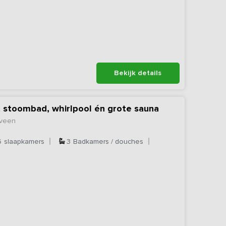
Bekijk details
 stoombad, whirlpool én grote sauna
eveen
6
slaapkamers
3
Badkamers / douches