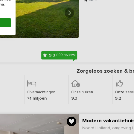
na.
9,3
(109 reviews)
Zorgeloos zoeken & b
Overnachtingen
Onze huizen
Onze serv
r
>1 miljoen
9,3
9,2
Modern vakantiehuis
Noord-Holland, omgeving 