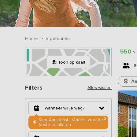
Home
9 personen
550
v
Toon op kaart
9
Aa
Filters
Alles wissen
X
Kies 'Aankomst - Vertrek' voor de
beste resultaten