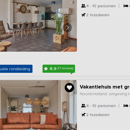
4 - 10
personen
2
huisdieren
8,9
uele rondleiding
(17 reviews)
Vakantiehuis met gr
Noord-Holland, omgeving 
4 - 10
personen
2
huisdieren