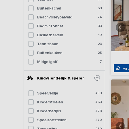
Buitenkachel
63
Beachvolleybalveld
24
Badmintonnet
33
Basketbalveld
19
Tennisbaan
23
Buitenkeuken
25
Midgetgolf
7
Virt
Kindvriendelijk & spelen
Speelveldje
458
Kinderstoelen
463
Kinderbedjes
428
Speeltoestellen
270
Trampoline
230