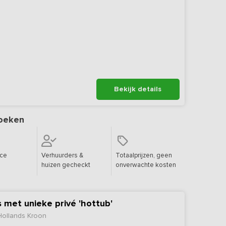
Bekijk details
oeken
ice
Verhuurders &
Totaalprijzen, geen
huizen gecheckt
onverwachte kosten
 met unieke privé 'hottub'
Hollands Kroon