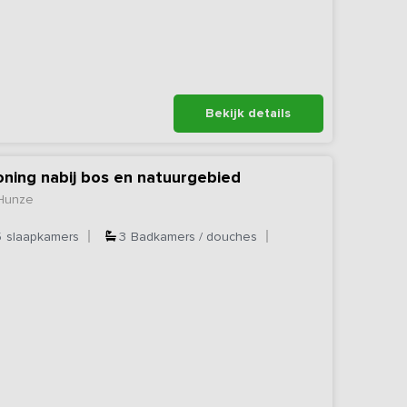
Bekijk details
ning nabij bos en natuurgebied
 Hunze
5
slaapkamers
3
Badkamers / douches