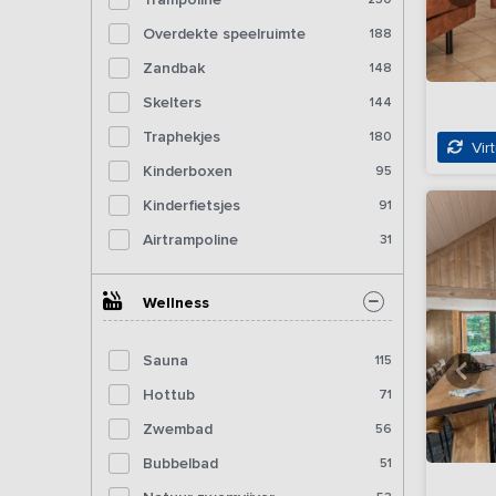
Overdekte speelruimte
188
Zandbak
148
Skelters
144
Traphekjes
180
Virt
Kinderboxen
95
Kinderfietsjes
91
Airtrampoline
31
Wellness
Sauna
115
Hottub
71
Zwembad
56
Bubbelbad
51