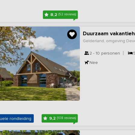
8,2
(52 reviews)
Duurzaam vakantiehu
Gelderland, omgeving Dev
2 - 10
personen
Nee
9,2
uele rondleiding
(108 reviews)