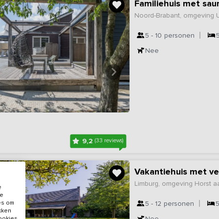
Familiehuis met sau
Noord-Brabant, omgeving 
5 - 10
personen
Nee
9,2
(33 reviews)
Vakantiehuis met ve
Limburg, omgeving Horst 
e
de
es om
5 - 12
personen
ikken
Nee
cookies