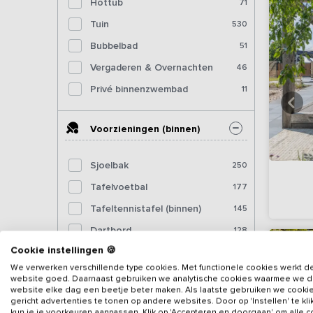
Hottub
71
Tuin
530
Bubbelbad
51
Vergaderen & Overnachten
46
Privé binnenzwembad
11
Voorzieningen (binnen)
Sjoelbak
250
Tafelvoetbal
177
Tafeltennistafel (binnen)
145
Dartbord
128
Cookie instellingen 🍪
Pooltafel
84
We verwerken verschillende type cookies. Met functionele cookies werkt d
Biljart
42
website goed. Daarnaast gebruiken we analytische cookies waarmee we 
website elke dag een beetje beter maken. Als laatste gebruiken we cooki
Fitnessapparatuur
19
gericht advertenties te tonen op andere websites. Door op 'Instellen' te kl
kun je je voorkeuren aanpassen. Klik op 'Accepteren en doorgaan' om alle 