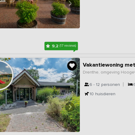
9,2
(17 reviews)
Vakantiewoning met
Drenthe, omgeving Hoog
6 - 12
personen
10
huisdieren