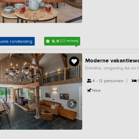
8,9
uele rondleiding
(22 reviews)
Moderne vakantiewo
Drenthe, omgeving Aa en
4 - 12
personen
Nee