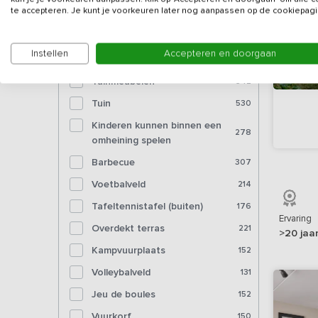
Bioscoop
7
te accepteren. Je kunt je voorkeuren later nog aanpassen op de cookiepagi
Voorzieningen (buiten)
Instellen
Accepteren en doorgaan
Tuinmeubelen
542
Tuin
530
Kinderen kunnen binnen een
278
omheining spelen
Barbecue
307
Voetbalveld
214
Tafeltennistafel (buiten)
176
Ervaring
Overdekt terras
221
>20 jaa
Kampvuurplaats
152
Volleybalveld
131
Jeu de boules
152
Vuurkorf
150