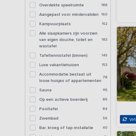
Overdekte speelruimte
188
Aangepast voor mindervaliden
160
Kampvuurplaats
152
Alle slaapkamers zijn voorzien
van eigen douche, toilet en
183
wastafel
Tafeltennistafel (binnen)
145
Luxe vakantiehuizen
153
Accommodatie bestaat uit
78
losse huisjes of appartementen
Sauna
115
Op een actieve boerderij
86
Pooltafel
84
Zwembad
56
Virt
Bar, kroeg of tap-installatie
40