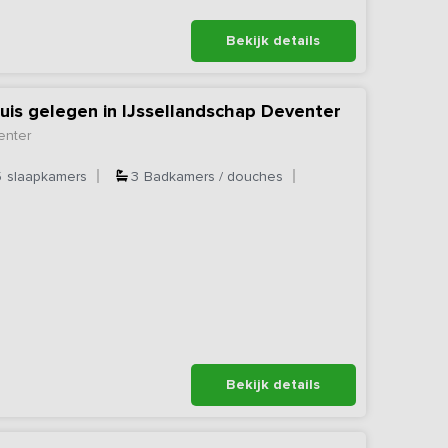
Bekijk details
is gelegen in IJssellandschap Deventer
enter
5
slaapkamers
3
Badkamers / douches
Bekijk details