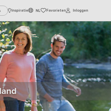
Inloggen
Inspiratie
Favorieten
NL
land