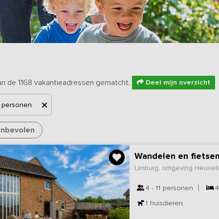
an de 1168 vakantieadressen gematcht.
Deel mijn overzicht
 personen
nbevolen
Wandelen en fietsen
Limburg, omgeving Heuvel
4 - 11
personen
1
huisdieren