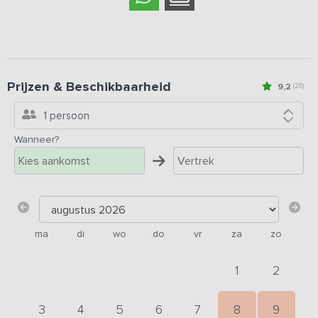
Prijzen & Beschikbaarheid
9,2
(26)
1 persoon
Wanneer?
ma
di
wo
do
vr
za
zo
1
2
3
4
5
6
7
8
9