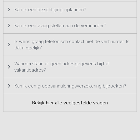
houtgestookte hottub geplaatst, om ’s avonds gezellig samen in te
Kan ik een bezichtiging inplannen?
relaxen onder het genot van een lekker glaasje en de prachtige
schemering. Je kunt gebruik maken van de faciliteiten van het park
zoals het gratis binnenzwembad, voetbalveld, sportschool,
Kan ik een vraag stellen aan de verhuurder?
squashbanen, fietsverhuur, broodjesservice, barbecueservice,
snackbar, restaurant, skelterverhuur en meerdere speeltuinen.
Ik wens graag telefonisch contact met de verhuurder. Is
Direct naast het park is een buitenzwembad en tennisbaan
dat mogelijk?
gelegen. Een heerlijke plek op slechts 15 minuten met de auto van
Zwolle. Het terrein is autovrij, ideaal voor gezinnen met jonge
kinderen
Waarom staan er geen adresgegevens bij het
vakantieadres?
Deze groepslodge is te huur van april t/m oktober. Reserveren kan
uiteraard het hele jaar door.
Kan ik een groepsannuleringsverzekering bijboeken?
Bekijk hier
alle veelgestelde vragen