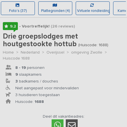
Foto's (37)
Plattegronden (4)
Virtuele rondleiding
Kamer
9,2
• Voortreffelijk!
(26
reviews
)
Drie groepslodges met
houtgestookte hottub
(Huiscode: 1688)
Home
>
Nederland
>
Overijssel
>
omgeving Zwolle
>
Huiscode 1688
8 - 19
personen
9
slaapkamers
3
badkamers / douches
Niet aangepast voor mindervaliden
3 huisdieren toegestaan
Huiscode:
1688
Deel dit vakantieadres: