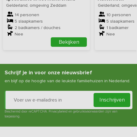
Gelderland, omgeving Zeddam
Gelderland, omgevi
14 personen
10 personen
5 slaapkamers
5 slaapkamers
2 badkamers / douches
1 badkamer
Nee
Nee
Bekijken
Schrijf je in voor onze nieuwsbrief
en blijf op de hoogte van de leukste familiehuizen in Nederland.
Inschrijven
Beschermd door reCAPTCHA.
Privacybeleid
en
gebruiksvoorwaarden
zijn van
toepassing.