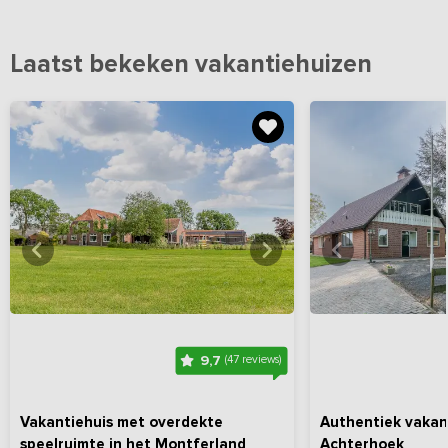
Laatst bekeken vakantiehuizen
Bekijk
hier
alle foto's
Bekijk
hi
9,7
(47 reviews)
Vakantiehuis met overdekte
Authentiek vakant
speelruimte in het Montferland
Achterhoek