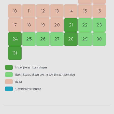
10
11
12
13
14
15
16
17
18
19
20
21
22
23
24
25
26
27
28
29
30
31
Mogelijke aankomstdagen
Beschikbaar, alleen geen mogelijke aankomstdag
Bezet
Geselecteerde periode