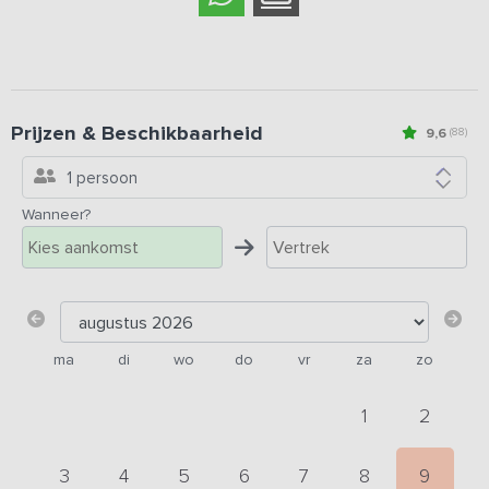
Prijzen & Beschikbaarheid
9,6
(88)
1 persoon
Wanneer?
ma
di
wo
do
vr
za
zo
1
2
3
4
5
6
7
8
9