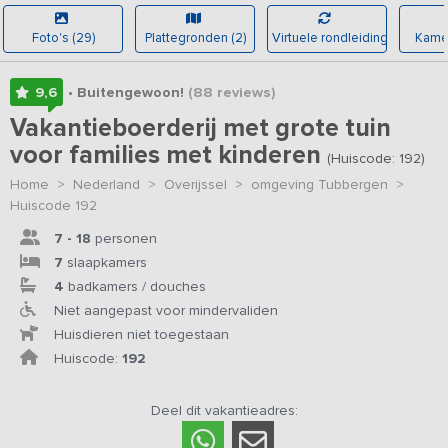
Foto's (29)
Plattegronden (2)
Virtuele rondleiding
Kamer
9,6
• Buitengewoon!
(88
reviews
)
Vakantieboerderij met grote tuin
voor families met kinderen
(Huiscode: 192)
Home
>
Nederland
>
Overijssel
>
omgeving Tubbergen
>
Huiscode 192
7 - 18
personen
7
slaapkamers
4
badkamers / douches
Niet aangepast voor mindervaliden
Huisdieren niet toegestaan
Huiscode:
192
Deel dit vakantieadres: