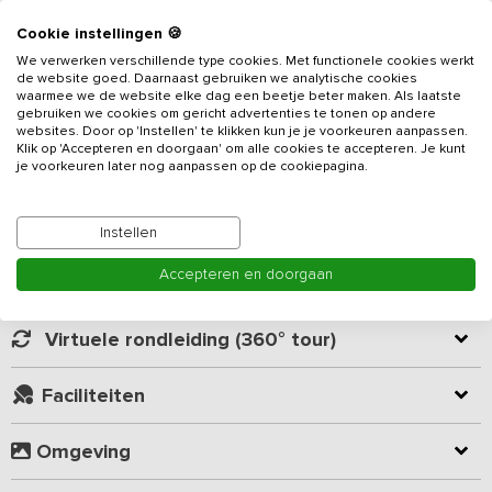
Cookie instellingen 🍪
Wil je lekker tot rust komen in een natuurlijke omgeving? Het
We verwerken verschillende type cookies. Met functionele cookies werkt
vakantieadres
beschikt over 7 slaapkamers, 2 badkamers, een
de website goed. Daarnaast gebruiken we analytische cookies
erg ruime tuin met veel speelgelegenheid en is geschikt voor 18
waarmee we de website elke dag een beetje beter maken. Als laatste
gebruiken we cookies om gericht advertenties te tonen op andere
personen. Deze vakantieboerderij ligt aan de rand van een
websites. Door op 'Instellen' te klikken kun je je voorkeuren aanpassen.
prachtig natuurgebied op de Duits-Nederlandse grens. De
Klik op 'Accepteren en doorgaan' om alle cookies te accepteren. Je kunt
Lees meer
omgeving kenmerkt zich door een afwisselend landschap
je voorkeuren later nog aanpassen op de cookiepagina.
bestaande uit heidevelden, natuurlijke bronnen, essen en
bossen.
Kamer indeling
Instellen
Je beschikt over een ruime woonkamer en eetkeuken. De
Accepteren en doorgaan
woonkamer is gezellig ingericht met grote banken en fauteuils,
Geverifieerde beoordelingen
zodat je met het hele gezelschap samen kunt zitten. De grote
woonkeuken is van alle gemakken voorzien zoals 4-pits
Virtuele rondleiding (360° tour)
gasfornuis, wokbrander, oven, combimagnetron, vaatwasser, 2
koelkasten en 3 vriesladen. Hier kun je heerlijke maaltijden
Faciliteiten
bereiden en gezamenlijk eten aan de lange eettafel met 18
stoelen.
Omgeving
In totaal zijn er 7 slaapkamers en 2 badkamers met elk 2 douches,
een toilet en een dubbele wastafel. Alle slaapkamers zijn voorzien