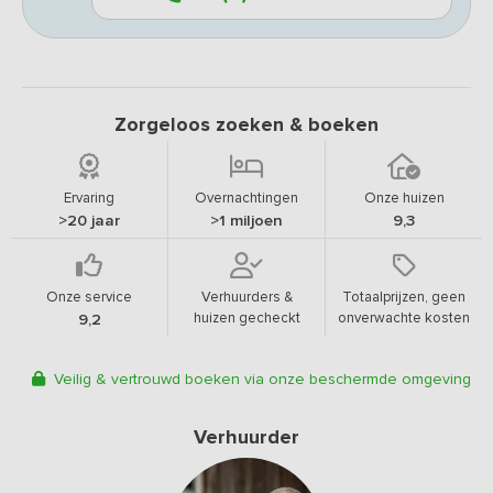
Zorgeloos zoeken & boeken
Ervaring
Overnachtingen
Onze huizen
>20 jaar
>1 miljoen
9,3
Onze service
Verhuurders &
Totaalprijzen, geen
huizen gecheckt
onverwachte kosten
9,2
Veilig & vertrouwd boeken via onze beschermde omgeving
Verhuurder