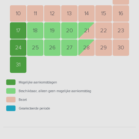
10
11
12
13
14
15
16
17
18
19
20
21
22
23
24
25
26
27
28
29
30
31
Mogelijke aankomstdagen
Beschikbaar, alleen geen mogelijke aankomstdag
Bezet
Geselecteerde periode