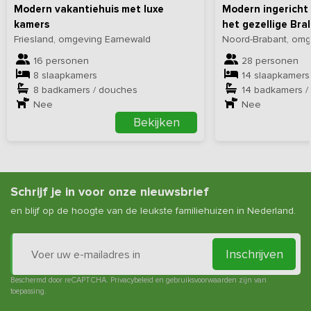
Modern vakantiehuis met luxe
Modern ingericht 
kamers
het gezellige Bra
Friesland, omgeving Earnewald
Noord-Brabant, om
16 personen
28 personen
8 slaapkamers
14 slaapkamers
8 badkamers / douches
14 badkamers /
Nee
Nee
Bekijken
Schrijf je in voor onze nieuwsbrief
en blijf op de hoogte van de leukste familiehuizen in Nederland.
Inschrijven
Beschermd door reCAPTCHA.
Privacybeleid
en
gebruiksvoorwaarden
zijn van
toepassing.