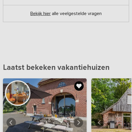
Bekijk hier
alle veelgestelde vragen
Laatst bekeken vakantiehuizen
Bekijk
hier
alle foto's
Bekijk
hi