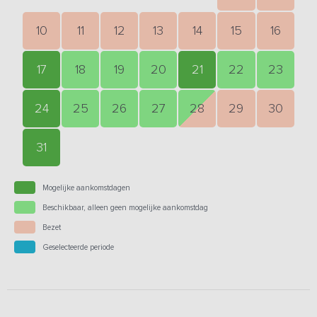
10
11
12
13
14
15
16
17
18
19
20
21
22
23
24
25
26
27
28
29
30
31
Mogelijke aankomstdagen
Beschikbaar, alleen geen mogelijke aankomstdag
Bezet
Geselecteerde periode