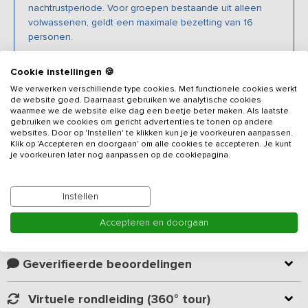
nachtrustperiode. Voor groepen bestaande uit alleen
volwassenen, geldt een maximale bezetting van 16
personen.
Cookie instellingen 🍪
Beschrijving
We verwerken verschillende type cookies. Met functionele cookies werkt
de website goed. Daarnaast gebruiken we analytische cookies
waarmee we de website elke dag een beetje beter maken. Als laatste
Dit zeer luxe
vakantieadres
voor 20 personen is gelegen op een
gebruiken we cookies om gericht advertenties te tonen op andere
prachtig landgoed temidden van een natuurgebied. De deel, waar
websites. Door op 'Instellen' te klikken kun je je voorkeuren aanpassen.
Klik op 'Accepteren en doorgaan' om alle cookies te accepteren. Je kunt
vroeger de koeien stonden, is verbouwd tot een gezellige woon-
je voorkeuren later nog aanpassen op de cookiepagina.
leefruimte met grote eethoek, woonkeuken en zithoek met haard.
Rondom de boerderij kun je genieten van een volledig vrij uitzicht,
Lees meer
waar je dagelijks wel een ree kunt spotten. De boomgaard met
Instellen
appel- en perenbomen trekt vele vogels. Aangezien de boerderij
aan een doodlopende weg ligt, geniet je van volledige rust.
Accepteren en doorgaan
Kamer indeling
De keuken met kookeiland is van alle gemakken voorzien zoals 5-
pits inductie, voldoende koeling, oven, magnetron en vaatwasser.
Geverifieerde beoordelingen
Gezamenlijk eten kun je aan de lange eettafels, die ook erg
geschikt zijn voor een fanatieke spelletjesavond. Op de ruime
Virtuele rondleiding (360° tour)
bank kun je heerlijk tot ontspanning komen en samen goede