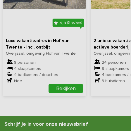
9,9
(3 reviews)
Luxe vakantieadres in Hof van
2 unieke vakanti
Twente - incl. ontbijt
actieve boerderij
Overijssel, omgeving Hof van Twente
Overijssel, omgevi
8 personen
24 personen
4 slaapkamers
9 slaapkamers
4 badkamers / douches
4 badkamers /
Nee
3
huisdieren
Bekijken
Schrijf je in voor onze nieuwsbrief