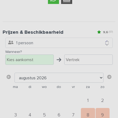
Prijzen & Beschikbaarheid
9,6
(57)
1 persoon
Wanneer?
ma
di
wo
do
vr
za
zo
1
2
3
4
5
6
7
8
9