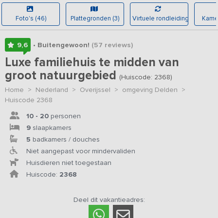
Foto's (46)
Plattegronden (3)
Virtuele rondleiding
Kamer
9,6
• Buitengewoon!
(57
reviews
)
Luxe familiehuis te midden van
groot natuurgebied
(Huiscode: 2368)
Home
>
Nederland
>
Overijssel
>
omgeving Delden
>
Huiscode 2368
10 - 20
personen
9
slaapkamers
5
badkamers / douches
Niet aangepast voor mindervaliden
Huisdieren niet toegestaan
Huiscode:
2368
Deel dit vakantieadres: