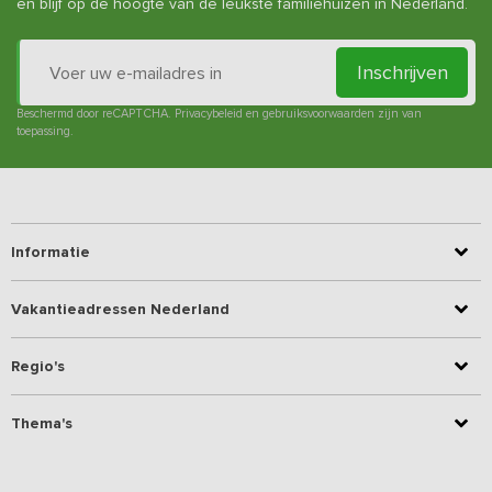
en blijf op de hoogte van de leukste familiehuizen in Nederland.
Inschrijven
Beschermd door reCAPTCHA.
Privacybeleid
en
gebruiksvoorwaarden
zijn van
toepassing.
Informatie
Vakantieadressen Nederland
Regio's
Thema's