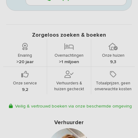
Zorgeloos zoeken & boeken
Ervaring
Overnachtingen
Onze huizen
>20 jaar
>1 miljoen
9,3
Onze service
Verhuurders &
Totaalprijzen, geen
huizen gecheckt
onverwachte kosten
9,2
Veilig & vertrouwd boeken via onze beschermde omgeving
Verhuurder