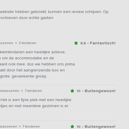
e website hebben geboekt, kunnen een review schrijven. Op
geschreven door echte gasten.
• Fantastisch!
assenen + 3 kinderen
8,8
einkinderen een heerlijke actieve,
 en om de accommodatie en de
teraard ook mee, dus we hebben ons prima
akt door het aangrenzende bos en
grote, gevarieerde groep.
• Buitengewoon!
volwassenen + 7 kinderen
10
et is een fijne plek met een heerlijke
netjes en met meerdere gezinnen is er
• Buitengewoon!
lwassenen + 7 kinderen
10