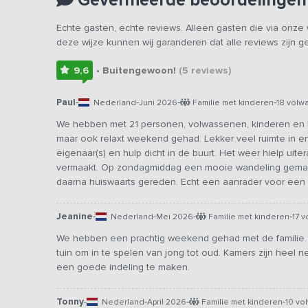
Echte gasten, echte reviews. Alleen gasten die via onz
deze wijze kunnen wij garanderen dat alle reviews zijn 
9,6
• Buitengewoon!
(5
reviews
)
Paul
-
-
-
-
Nederland
Juni 2026
Familie met kinderen
18 volw
We hebben met 21 personen, volwassenen, kinderen en kl
maar ook relaxt weekend gehad. Lekker veel ruimte in
eigenaar(s) en hulp dicht in de buurt. Het weer hielp ui
vermaakt. Op zondagmiddag een mooie wandeling gema
daarna huiswaarts gereden. Echt een aanrader voor een 
Jeanine
-
-
-
-
Nederland
Mei 2026
Familie met kinderen
17 
We hebben een prachtig weekend gehad met de familie. H
tuin om in te spelen van jong tot oud. Kamers zijn heel 
een goede indeling te maken.
Tonny
-
-
-
-
Nederland
April 2026
Familie met kinderen
10 vo