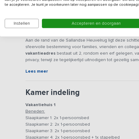
te accepteren. Je kunt je voorkeuren later nog aanpassen op de cookiepagi
Instellen
Accepteren en doorgaan
Beschrijving
Aan de rand van de Sallandse Heuvelrug ligt deze schit
sfeervolle bestemming voor families, vrienden en collega
vakantieadres
bestaat uit 2, rondom een erf gelegen, v
privacy, terwijl ze tegelijkertijd uitnodigen tot gezellig 
te doen voor jong en oud. Het is goed vertoeven op de 
Lees meer
genieten van veel mooie plekjes.
Algemene ruimtes
Kamer indeling
De twee vakantiehuizen bieden een huiselijke sfeer, me
In
Vakantiehuis 1
bevindt zich een leefkeuken met een ni
Vakantiehuis 1
vaatwasser, koelkast, oven, magnetron, koffiezetapparaat
Beneden:
heerlijke maaltijd te bereiden, met voldoende servies e
Slaapkamer 1: 2x 1-persoonsbed
met in het midden een grote molensteen waar een vuurtj
Slaapkamer 2: 2x 1-persoonsbed
ontspannen. Ook is er een TV en geluidsapparatuur. E
Slaapkamer 3: 2x 1-persoonsbed
bijgehuurd.
Vakantiehuis 2
heeft een sfeervolle eetkame
Slaapkamer 4: 2x 1-persoonsbed + 1x stapelbed
Daarnaast biedt de gezamenlijke buitenruimte volop mo