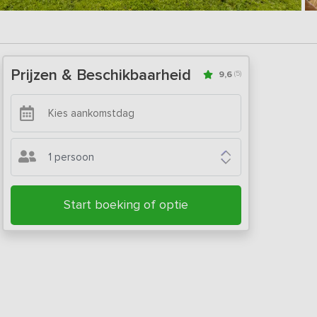
Prijzen & Beschikbaarheid
9,6
(5)
1 persoon
Start boeking of optie