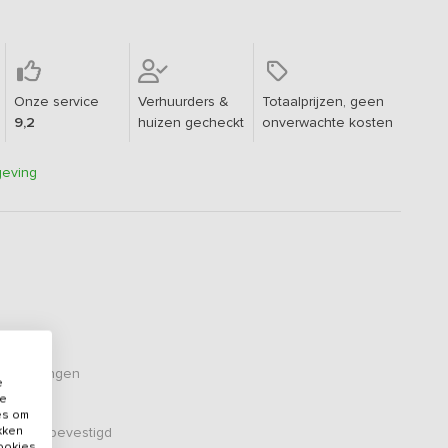
Onze service
Verhuurders &
Totaalprijzen, geen
9,2
huizen gecheckt
onverwachte kosten
geving
oordelingen
e
de
es om
ikken
er zijn bevestigd
cookies