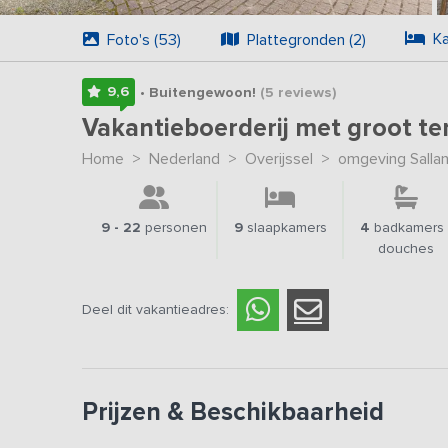
Ka
Foto's (53)
Plattegronden (2)
9,6
• Buitengewoon!
(5
reviews
)
Vakantieboerderij met groot te
Home
>
Nederland
>
Overijssel
>
omgeving Salla
9 - 22
personen
9
slaapkamers
4
badkamers 
douches
Deel dit vakantieadres:
Prijzen & Beschikbaarheid