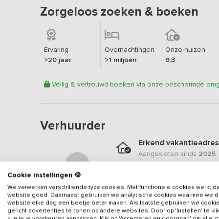
Zorgeloos zoeken & boeken
Ervaring
Overnachtingen
Onze huizen
>20 jaar
>1 miljoen
9,3
Veilig & vertrouwd boeken via onze beschermde om
Verhuurder
Erkend vakantieadres
Aangesloten sinds
2025
Geweldige locatie
Cookie instellingen 🍪
Een
9.6
op basis van
5
be
We verwerken verschillende type cookies. Met functionele cookies werkt d
website goed. Daarnaast gebruiken we analytische cookies waarmee we 
Veilig & vertrouwd
website elke dag een beetje beter maken. Als laatste gebruiken we cooki
gericht advertenties te tonen op andere websites. Door op 'Instellen' te kl
Gegevens van de verhuurd
kun je je voorkeuren aanpassen. Klik op 'Accepteren en doorgaan' om alle 