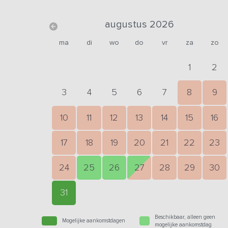
augustus 2026
ma
di
wo
do
vr
za
zo
1
2
3
4
5
6
7
8
9
10
11
12
13
14
15
16
17
18
19
20
21
22
23
24
25
26
27
28
29
30
31
Beschikbaar, alleen geen
Mogelijke aankomstdagen
mogelijke aankomstdag