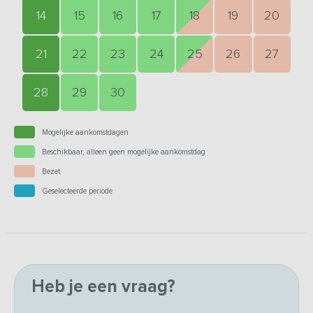
14
15
16
17
18
19
20
21
22
23
24
25
26
27
28
29
30
Mogelijke aankomstdagen
Beschikbaar, alleen geen mogelijke aankomstdag
Bezet
Geselecteerde periode
Heb je een vraag?