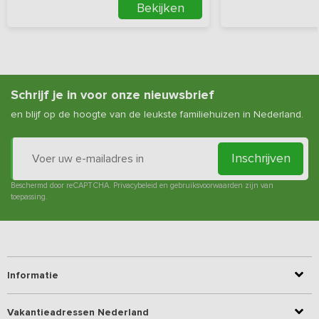
Bekijken
kasteel, de rozentuin en het park.
Schrijf je in voor onze nieuwsbrief
en blijf op de hoogte van de leukste familiehuizen in Nederland.
Inschrijven
Beschermd door reCAPTCHA.
Privacybeleid
en
gebruiksvoorwaarden
zijn van
toepassing.
Informatie
Vakantieadressen Nederland