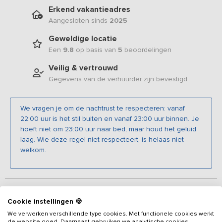
Erkend vakantieadres
Aangesloten sinds
2025
Geweldige locatie
Een
9.8
op basis van
5
beoordelingen
Veilig & vertrouwd
Gegevens van de verhuurder zijn bevestigd
We vragen je om de nachtrust te respecteren: vanaf
22:00 uur is het stil buiten en vanaf 23:00 uur binnen. Je
hoeft niet om 23:00 uur naar bed, maar houd het geluid
laag. Wie deze regel niet respecteert, is helaas niet
welkom.
Beschrijving
Cookie instellingen 🍪
We verwerken verschillende type cookies. Met functionele cookies werkt
Deze bijzondere locatie voelt als een sprookje: een plek waar de
de website goed. Daarnaast gebruiken we analytische cookies