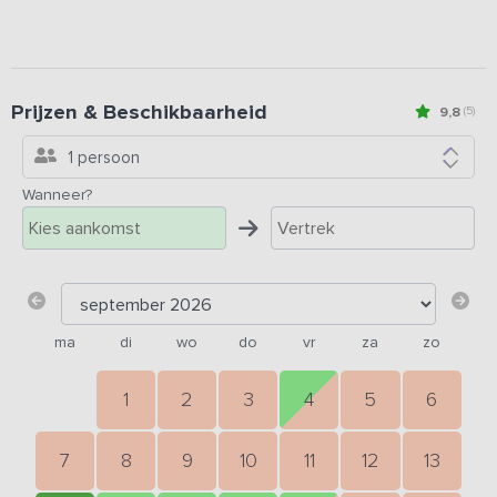
Prijzen & Beschikbaarheid
9,8
(5)
1 persoon
Wanneer?
ma
di
wo
do
vr
za
zo
1
2
3
4
5
6
7
8
9
10
11
12
13