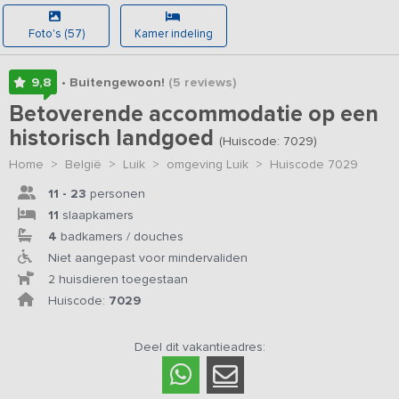
Foto's (57)
Kamer indeling
9,8
• Buitengewoon!
(5
reviews
)
Betoverende accommodatie op een
historisch landgoed
(Huiscode: 7029)
Home
>
België
>
Luik
>
omgeving Luik
>
Huiscode 7029
11 - 23
personen
11
slaapkamers
4
badkamers / douches
Niet aangepast voor mindervaliden
2 huisdieren toegestaan
Huiscode:
7029
Deel dit vakantieadres: