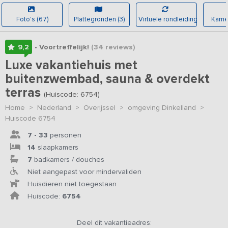
Foto's (67)
Plattegronden (3)
Virtuele rondleiding
Kamer
9,2
• Voortreffelijk!
(34
reviews
)
Luxe vakantiehuis met
buitenzwembad, sauna & overdekt
terras
(Huiscode: 6754)
Home
>
Nederland
>
Overijssel
>
omgeving Dinkelland
>
Huiscode 6754
7 - 33
personen
14
slaapkamers
7
badkamers / douches
Niet aangepast voor mindervaliden
Huisdieren niet toegestaan
Huiscode:
6754
Deel dit vakantieadres: