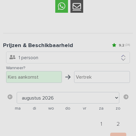
Prijzen & Beschikbaarheid
9,2
(34)
1 persoon
Wanneer?
ma
di
wo
do
vr
za
zo
1
2