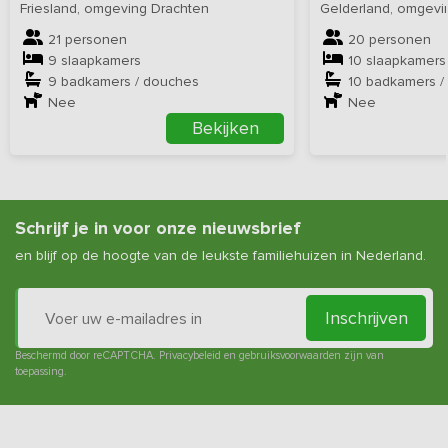
Friesland, omgeving Drachten
Gelderland, omgevi
21 personen
20 personen
9 slaapkamers
10 slaapkamers
9 badkamers / douches
10 badkamers /
Nee
Nee
Bekijken
Schrijf je in voor onze nieuwsbrief
en blijf op de hoogte van de leukste familiehuizen in Nederland.
Inschrijven
Beschermd door reCAPTCHA.
Privacybeleid
en
gebruiksvoorwaarden
zijn van
toepassing.