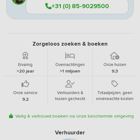
+31 (0) 85-9029500
Zorgeloos zoeken & boeken
Ervaring
Overnachtingen
Onze huizen
>20 jaar
>1 miljoen
9,3
Onze service
Verhuurders &
Totaalprijzen, geen
huizen gecheckt
onverwachte kosten
9,2
Veilig & vertrouwd boeken via onze beschermde omgeving
Verhuurder