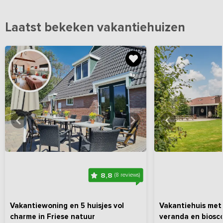
Laatst bekeken vakantiehuizen
Bekijk
hier
alle foto's
Bekijk
hi
8,8
(8 reviews)
Vakantiewoning en 5 huisjes vol
Vakantiehuis met
charme in Friese natuur
veranda en biosc