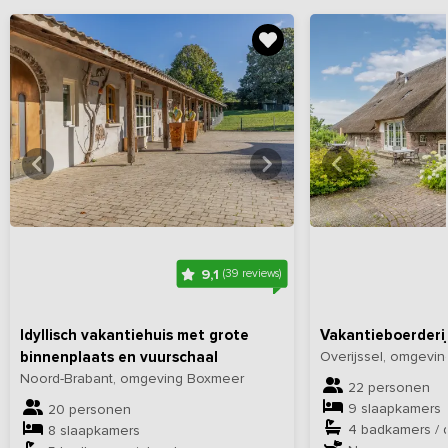
Bekijk
hier
alle foto's
Bekijk
hi
9,1
(39 reviews)
Idyllisch vakantiehuis met grote
Vakantieboerderij
binnenplaats en vuurschaal
Overijssel, omgevi
Noord-Brabant, omgeving Boxmeer
22 personen
9 slaapkamers
20 personen
4 badkamers /
8 slaapkamers