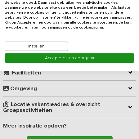
de website goed. Daarnaast gebruiken we analytische cookies
recreëren. Uniek is het aanbod om tijdens uw verblijf zeilboten of
waarmee we de website elke dag een beetje beter maken. Als laatste
ander watersportmateriaal te kunnen huren. Deze
gebruiken we cookies om gericht advertenties te tonen op andere
groepsaccommodatie voor 60 personen is voorzien van 14
websites. Door op 'Instellen' te klikken kun je je voorkeuren aanpassen.
Lees meer
Klik op 'Accepteren en doorgaan' om alle cookies te accepteren. Je kunt
slaapkamers en 12 badkamers en bestaat uit twee geschakelde
je voorkeuren later nog aanpassen op de cookiepagina.
groepsverblijven.
Kamer indeling
Beide accommodaties beschikken over een gezellige woonruimte
Instellen
met een open karakter. Doordat de keukens, eetruimten en
zithoeken in elkaar overlopen, ben je altijd samen. De keukens
Geverifieerde beoordelingen
Accepteren en doorgaan
zijn van alle gemakken voorzien om voor grote groepen
maaltijden te bereiden. Zo beschikt iedere keuken over een 5-pits
Faciliteiten
of 6-pits inductie kookplaat, extra losse kookplaat, vaatwasser,
oven, magnetron en voldoende koeling. Boeken, tijdschriften en
Omgeving
spelletjes zijn ook aanwezig. Voor de allerkleinsten kunnen we
zorgen voor drie kinderstoelen en twee campingbedjes.
Locatie vakantieadres & overzicht
Door de openslaande deuren kun je op het terras genieten van
Groepsactiviteiten
de rust en de natuur. Het weiland naast de boerderij biedt
voldoende ruimte voor sport en spel. Bij warm weer is het heerlijk
Meer inspiratie opdoen?
afkoelen in het water.