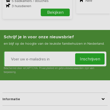
Nee
5 badkamers / douches
3
huisdieren
Bekijken
Schrijf je in voor onze nieuwsbrief
en blijf op de hoogte van de leukste familiehuizen in Nederland.
Inschrijven
Beschermd door reCAPTCHA.
Privacybeleid
en
gebruiksvoorwaarden
zijn van
toepassing.
Informatie