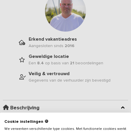
Erkend vakantieadres
Aangesloten sinds
2016
Geweldige locatie
Een
8.4
op basis van
21
beoordelingen
Veilig & vertrouwd
Gegevens van de verhuurder zijn bevestigd
Beschrijving
Cookie instellingen 🍪
Gelegen aan een prachtig waterrijk natuurgebied vindt u dit unieke
vakantieadres
waar u kunt verblijven, ontdekken, ontspannen en
We verwerken verschillende type cookies. Met functionele cookies werkt