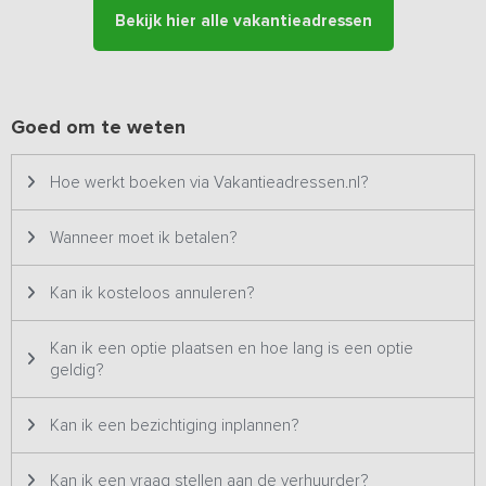
Er zijn acht polyvalken te huur om heerlijk het water te verkennen.
Bekijk hier alle vakantieadressen
Ook vlotbouwen, kanovaren en suppen behoren tot de
mogelijkheden. Indien gewenst, maken wij samen met jou een
passend programma. De schitterende omgeving leent zich ook
uitstekend voor een wandeling of een stevige fietstocht door het
Land van Cuijk, naar het lieflijke vestingstadje Grave of door het
Goed om te weten
heuvelachtige Rijk van Nijmegen.
Hoe werkt boeken via Vakantieadressen.nl?
Wanneer moet ik betalen?
Kan ik kosteloos annuleren?
Kan ik een optie plaatsen en hoe lang is een optie
geldig?
Kan ik een bezichtiging inplannen?
Kan ik een vraag stellen aan de verhuurder?