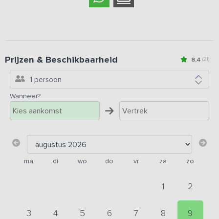
Prijzen & Beschikbaarheid
8,4
(21)
1 persoon
Wanneer?
ma
di
wo
do
vr
za
zo
1
2
3
4
5
6
7
8
9