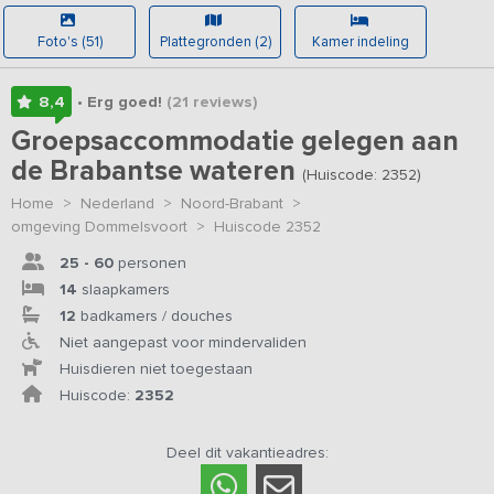
Foto's (51)
Plattegronden (2)
Kamer indeling
8,4
• Erg goed!
(21
reviews
)
Groepsaccommodatie gelegen aan
de Brabantse wateren
(Huiscode: 2352)
Home
>
Nederland
>
Noord-Brabant
>
omgeving Dommelsvoort
>
Huiscode 2352
25 - 60
personen
14
slaapkamers
12
badkamers / douches
Niet aangepast voor mindervaliden
Huisdieren niet toegestaan
Huiscode:
2352
Deel dit vakantieadres: