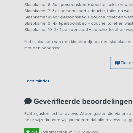
Slaapkamer 6: 3x 1-persoonsbed + douche, toilet en wast
de kinderen. Naast de accommodatie is een midgetgolfbaa
Slaapkamer 7: 3x 1-persoonsbed + douche, toilet en wast
speeltuin, dieren en waterspeelplek.
Slaapkamer 8: 4x 1-persoonsbed + douche, toilet en wast
Slaapkamer 9: 4x 1-persoonsbed + douche, toilet en wast
Slaapkamer 10: 2x 1-persoonsbed + douche, toilet en was
Het bijplaatsen van een kinderbedje op een slaapkamer 
met een beperking.
Platte
Lees minder
Geverifieerde beoordelingen
Echte gasten, echte reviews. Alleen gasten die via onz
deze wijze kunnen wij garanderen dat alle reviews zijn 
9,1
• Voortreffelijk!
(37
reviews
)