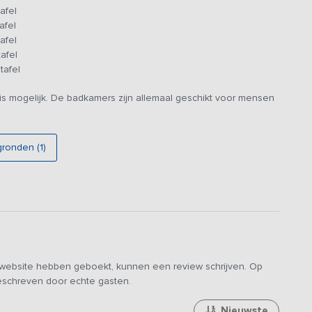
afel
n te vinden en op korte afstand ligt een speelboerderij met
afel
afel
afel
tafel
is mogelijk. De badkamers zijn allemaal geschikt voor mensen
gronden (1)
e website hebben geboekt, kunnen een review schrijven. Op
geschreven door echte gasten.
Nieuwste