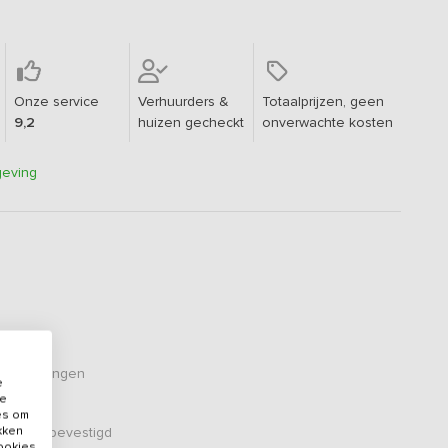
Onze service
Verhuurders &
Totaalprijzen, geen
9,2
huizen gecheckt
onverwachte kosten
geving
eoordelingen
e
de
es om
ikken
er zijn bevestigd
cookies