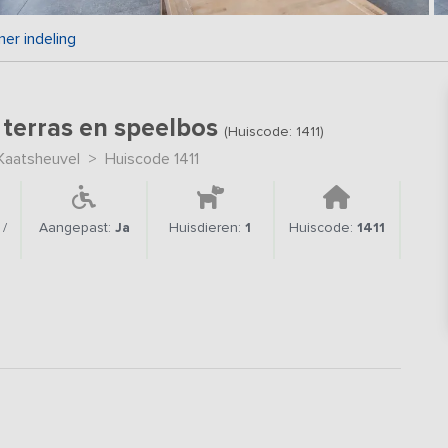
er indeling
 terras en speelbos
(Huiscode: 1411)
Kaatsheuvel
>
Huiscode 1411
/
Aangepast:
Ja
Huisdieren:
1
Huiscode:
1411