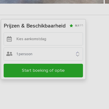
Prijzen & Beschikbaarheid
9,1
(37)
1 persoon
Start boeking of optie