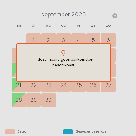
september 2026
ma
di
wo
do
vr
za
zo
1
2
3
4
5
6
7
8
9
10
11
12
13
In deze maand geen aankomsten
beschikbaar.
14
15
16
17
18
19
20
21
22
23
24
25
26
27
28
29
30
Bezet
Geselecteerde periode