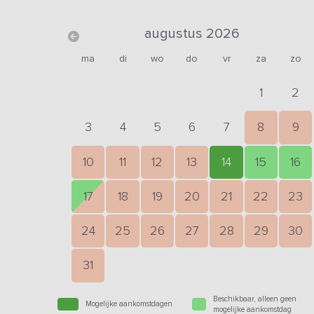
augustus 2026
ma
di
wo
do
vr
za
zo
1
2
3
4
5
6
7
8
9
10
11
12
13
14
15
16
17
18
19
20
21
22
23
24
25
26
27
28
29
30
31
Beschikbaar, alleen geen
Mogelijke aankomstdagen
mogelijke aankomstdag