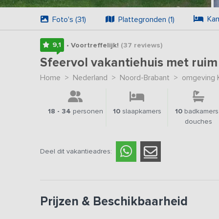
Kam
Foto's (31)
Plattegronden (1)
9,1
• Voortreffelijk!
(37
reviews
)
Sfeervol vakantiehuis met ruim
Home
>
Nederland
>
Noord-Brabant
>
omgeving 
18 - 34
personen
10
slaapkamers
10
badkamers 
douches
Deel dit vakantieadres:
Prijzen & Beschikbaarheid