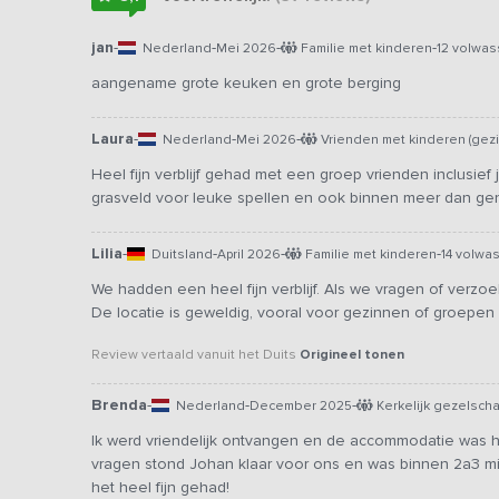
jan
-
-
-
-
Nederland
Mei 2026
Familie met kinderen
12 volwa
aangename grote keuken en grote berging
Laura
-
-
-
Nederland
Mei 2026
Vrienden met kinderen (gez
Heel fijn verblijf gehad met een groep vrienden inclusief
grasveld voor leuke spellen en ook binnen meer dan ge
Lilia
-
-
-
-
Duitsland
April 2026
Familie met kinderen
14 volwa
We hadden een heel fijn verblijf. Als we vragen of verz
De locatie is geweldig, vooral voor gezinnen of groepen
Review vertaald vanuit het Duits
Origineel tonen
Brenda
-
-
-
Nederland
December 2025
Kerkelijk gezelsch
Ik werd vriendelijk ontvangen en de accommodatie was h
vragen stond Johan klaar voor ons en was binnen 2a3 mi
het heel fijn gehad!