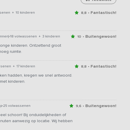
• Fantastisch!
ssenen + 10 kinderen
8,8
-
• Buitengewoon!
innen)
18 volwassenen + 3 kinderen
10
 jonge kinderen. Ontzettend groot
noeg ruimte.
• Fantastisch!
ssenen + 17 kinderen
8,8
oeken hadden, kregen we snel antwoord.
 met kinderen.
-
• Buitengewoon!
ap
25 volwassenen
9,6
eel schoon! Bij onduidelijkheden of
nuten aanwezig op locatie. Wij hebben