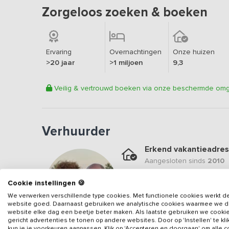
Zorgeloos zoeken & boeken
Ervaring
Overnachtingen
Onze huizen
>20 jaar
>1 miljoen
9,3
Veilig & vertrouwd boeken via onze beschermde om
Verhuurder
Erkend vakantieadres
Aangesloten sinds
2010
Geweldige locatie
Cookie instellingen 🍪
Een
9.1
op basis van
37
b
We verwerken verschillende type cookies. Met functionele cookies werkt d
website goed. Daarnaast gebruiken we analytische cookies waarmee we 
Veilig & vertrouwd
website elke dag een beetje beter maken. Als laatste gebruiken we cooki
gericht advertenties te tonen op andere websites. Door op 'Instellen' te kl
Gegevens van de verhuurd
kun je je voorkeuren aanpassen. Klik op 'Accepteren en doorgaan' om alle 