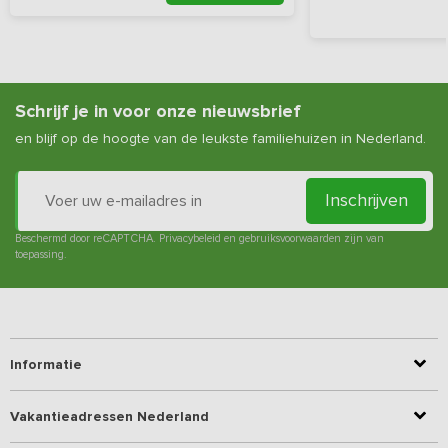
Schrijf je in voor onze nieuwsbrief
en blijf op de hoogte van de leukste familiehuizen in Nederland.
Inschrijven
Beschermd door reCAPTCHA.
Privacybeleid
en
gebruiksvoorwaarden
zijn van
toepassing.
Informatie
Vakantieadressen Nederland