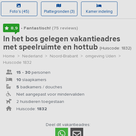
Foto's (45)
Plattegronden (3)
Kamer indeling
8,9
• Fantastisch!
(75
reviews
)
In het bos gelegen vakantieadres
met speelruimte en hottub
(Huiscode: 1832)
Home
>
Nederland
>
Noord-Brabant
>
omgeving Uden
>
Huiscode 1832
15 - 30
personen
10
slaapkamers
5
badkamers / douches
Niet aangepast voor mindervaliden
2 huisdieren toegestaan
Huiscode:
1832
Deel dit vakantieadres: