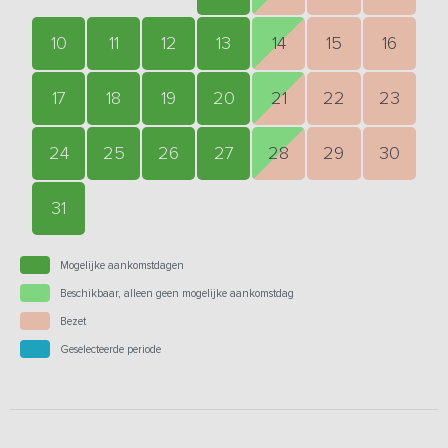
10
11
12
13
14
15
16
17
18
19
20
21
22
23
24
25
26
27
28
29
30
31
Mogelijke aankomstdagen
Beschikbaar, alleen geen mogelijke aankomstdag
Bezet
Geselecteerde periode