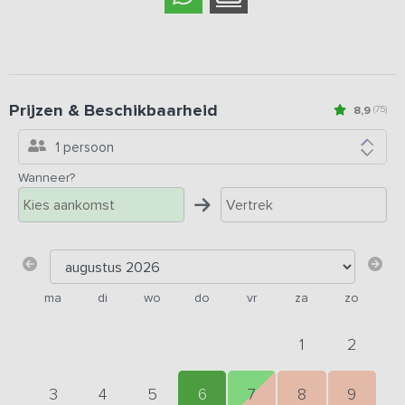
Prijzen & Beschikbaarheid
8,9
(75)
1 persoon
Wanneer?
ma
di
wo
do
vr
za
zo
1
2
3
4
5
6
7
8
9