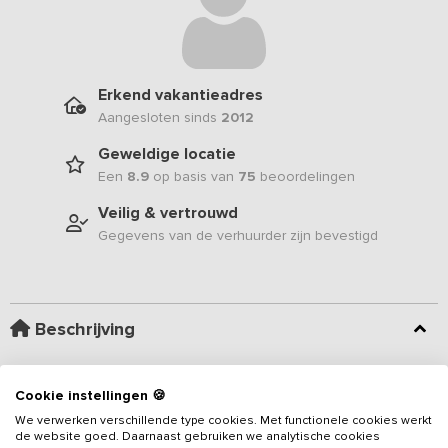
Erkend vakantieadres
Aangesloten sinds
2012
Geweldige locatie
Een
8.9
op basis van
75
beoordelingen
Veilig & vertrouwd
Gegevens van de verhuurder zijn bevestigd
Beschrijving
Deze groepsaccommodatie is voorzien van 10 slaapkamers en
Cookie instellingen 🍪
geschikt voor groepen tot 30 personen. De accommodatie biedt
We verwerken verschillende type cookies. Met functionele cookies werkt
rust en ruimte op een sfeervolle locatie in het Brabantse groen.
de website goed. Daarnaast gebruiken we analytische cookies
Aangrenzend aan de accommodatie is een klein dennenbos met