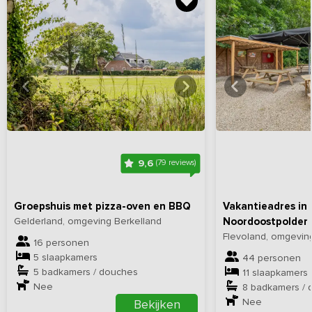
Bekijk
hier
alle foto's
Bekijk
hi
9,6
(79 reviews)
Groepshuis met pizza-oven en BBQ
Vakantieadres in 
Gelderland, omgeving Berkelland
Noordoostpolder 
Flevoland, omgevi
16 personen
5 slaapkamers
44 personen
5 badkamers / douches
11 slaapkamers
Nee
8 badkamers / 
Nee
Bekijken