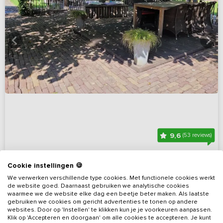
9,6
(53 reviews)
Natuurlijk gelegen vakantieboerderij met
Cookie instellingen 🍪
prachtige tuin
We verwerken verschillende type cookies. Met functionele cookies werkt
Noord-Brabant, omgeving Uden
Op 5 km van Uden
de website goed. Daarnaast gebruiken we analytische cookies
waarmee we de website elke dag een beetje beter maken. Als laatste
gebruiken we cookies om gericht advertenties te tonen op andere
6 - 12
6
3
Nee
websites. Door op 'Instellen' te klikken kun je je voorkeuren aanpassen.
Klik op 'Accepteren en doorgaan' om alle cookies te accepteren. Je kunt