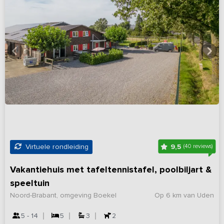
9,5
Virtuele rondleiding
(40 reviews)
Vakantiehuis met tafeltennistafel, poolbiljart &
speeltuin
Noord-Brabant, omgeving Boekel
Op 6 km van Uden
5 - 14
5
3
2