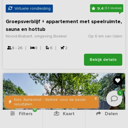
9,4
Virtuele rondleiding
(53 reviews)
Groepsverblijf + appartement met speelruimte,
sauna en hottub
Noord-Brabant, omgeving Boekel
Op 6 km van Uden
8 - 26
8
6
2
Bekijk details
1
X
Kies 'Aankomst - Vertrek' voor de beste
resultaten
1
Filters
Kaart
Delen