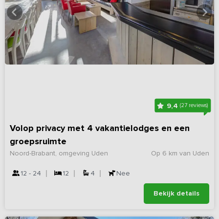
9,4
(27 reviews)
Volop privacy met 4 vakantielodges en een
groepsruimte
Noord-Brabant, omgeving Uden
Op 6 km van Uden
12 - 24
12
4
Nee
Bekijk details