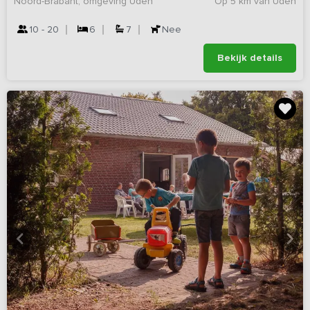
Noord-Brabant, omgeving Uden
Op 5 km van Uden
10 - 20
6
7
Nee
Bekijk details