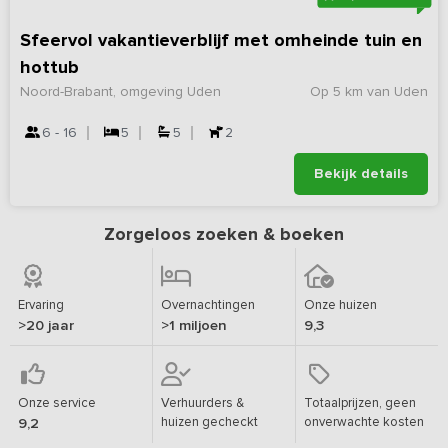
Sfeervol vakantieverblijf met omheinde tuin en
hottub
Noord-Brabant, omgeving Uden
Op 5 km van Uden
6 - 16
5
5
2
Bekijk details
Zorgeloos zoeken & boeken
Ervaring
Overnachtingen
Onze huizen
>20 jaar
>1 miljoen
9,3
Onze service
Verhuurders &
Totaalprijzen, geen
huizen gecheckt
onverwachte kosten
9,2