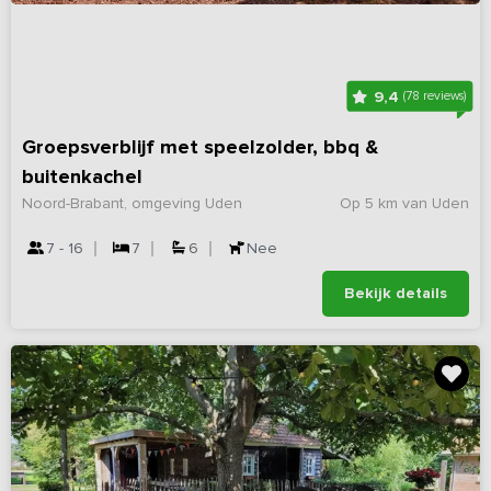
9,4
(78 reviews)
Groepsverblijf met speelzolder, bbq &
buitenkachel
Noord-Brabant, omgeving Uden
Op 5 km van Uden
7 - 16
7
6
Nee
Bekijk details