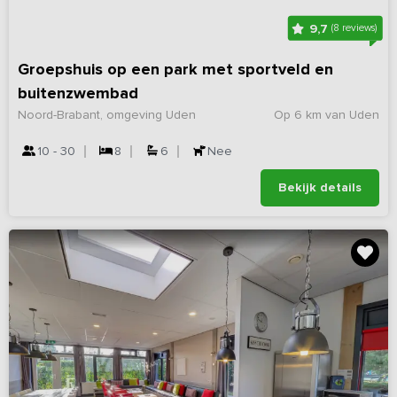
9,7
(8 reviews)
Groepshuis op een park met sportveld en
buitenzwembad
Noord-Brabant, omgeving Uden
Op 6 km van Uden
10 - 30
8
6
Nee
Bekijk details