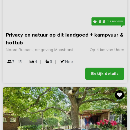
8,8
(37 reviews)
Privacy en natuur op dit landgoed + kampvuur &
hottub
Noord-Brabant, omgeving Maashorst
Op 4 km van Uden
7 - 15
4
3
Nee
Bekijk details