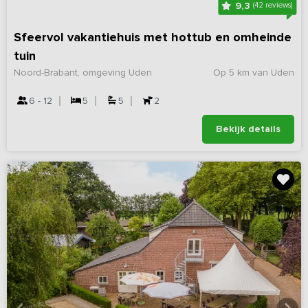
9,3
(42 reviews)
Sfeervol vakantiehuis met hottub en omheinde
tuin
Noord-Brabant, omgeving Uden
Op 5 km van Uden
6 - 12
5
5
2
Bekijk details