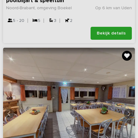
poolbiljart & speeltuin
Noord-Brabant, omgeving Boekel
Op 6 km van Uden
5 - 20
5
3
2
Bekijk details