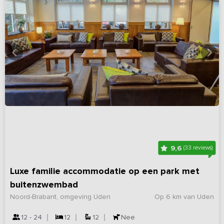
9,6
(33 reviews)
Luxe familie accommodatie op een park met
buitenzwembad
Noord-Brabant, omgeving Uden
Op 6 km van Uden
12 - 24
12
12
Nee