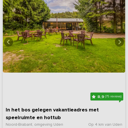
8,9
(75 reviews)
In het bos gelegen vakantieadres met
speelruimte en hottub
Noord-Brabant, omgeving Uden
Op 4 km van Uden