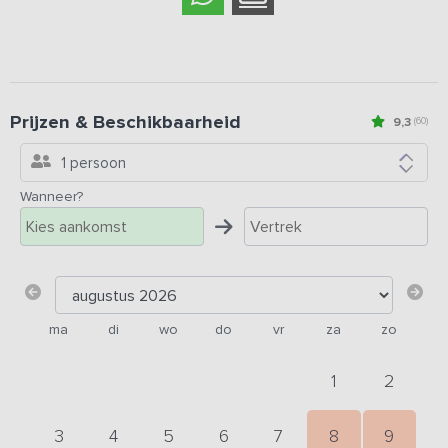
Prijzen & Beschikbaarheid
9,3
(60)
1 persoon
Wanneer?
ma
di
wo
do
vr
za
zo
1
2
3
4
5
6
7
8
9