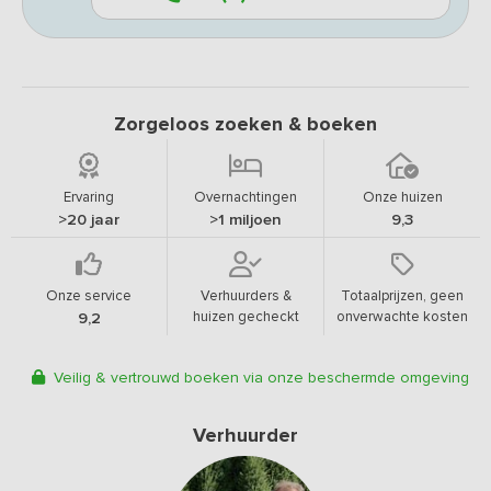
Zorgeloos zoeken & boeken
Ervaring
Overnachtingen
Onze huizen
>20 jaar
>1 miljoen
9,3
Onze service
Verhuurders &
Totaalprijzen, geen
huizen gecheckt
onverwachte kosten
9,2
Veilig & vertrouwd boeken via onze beschermde omgeving
Verhuurder