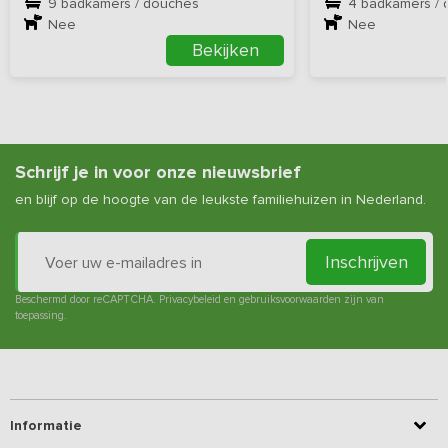
9 badkamers / douches
4 badkamers /
Nee
Nee
Bekijken
Schrijf je in voor onze nieuwsbrief
en blijf op de hoogte van de leukste familiehuizen in Nederland.
Inschrijven
Beschermd door reCAPTCHA.
Privacybeleid
en
gebruiksvoorwaarden
zijn van
toepassing.
Informatie