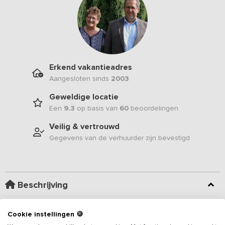
Erkend vakantieadres
Aangesloten sinds
2003
Geweldige locatie
Een
9.3
op basis van
60
beoordelingen
Veilig & vertrouwd
Gegevens van de verhuurder zijn bevestigd
Beschrijving
In dit nostalgische
vakantieadres
ga je terug in de tijd. Deze
Cookie instellingen 🍪
klassieke boerderijwoning is bijzonder sfeervol ingericht, waarbij