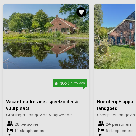
Bekijk
hier
alle foto's
Bekijk
hi
9,0
(34 reviews)
Vakantieadres met speelzolder &
Boerderij + appa
vuurplaats
landgoed
Groningen, omgeving Vlagtwedde
Overijssel, omgevi
28 personen
24 personen
14 slaapkamers
8 slaapkamers