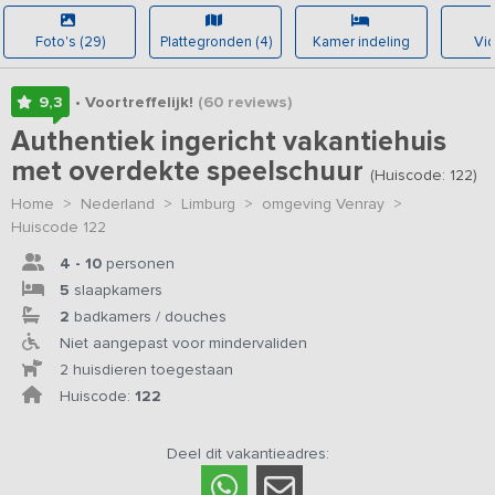
Foto's (29)
Plattegronden (4)
Kamer indeling
Vid
9,3
• Voortreffelijk!
(60
reviews
)
Authentiek ingericht vakantiehuis
met overdekte speelschuur
(Huiscode: 122)
Home
>
Nederland
>
Limburg
>
omgeving Venray
>
Huiscode 122
4 - 10
personen
5
slaapkamers
2
badkamers / douches
Niet aangepast voor mindervaliden
2 huisdieren toegestaan
Huiscode:
122
Deel dit vakantieadres: