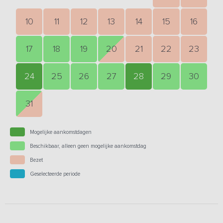
10
11
12
13
14
15
16
17
18
19
20
21
22
23
24
25
26
27
28
29
30
31
Mogelijke aankomstdagen
Beschikbaar, alleen geen mogelijke aankomstdag
Bezet
Geselecteerde periode