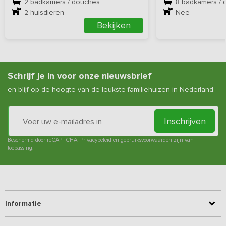
2 badkamers / douches
8 badkamers / 
2
huisdieren
Nee
Bekijken
Schrijf je in voor onze nieuwsbrief
en blijf op de hoogte van de leukste familiehuizen in Nederland.
Inschrijven
Beschermd door reCAPTCHA.
Privacybeleid
en
gebruiksvoorwaarden
zijn van
toepassing.
Informatie