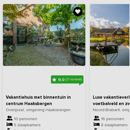
Bekijk
hier
alle foto's
Bekijk
hi
9,0
(21 reviews)
Vakantiehuis met binnentuin in
Luxe vakantieverb
centrum Haaksbergen
voetbalveld en z
Overijssel, omgeving Haaksbergen
Noord-Brabant, omg
10 personen
16 personen
5 slaapkamers
8 slaapkamers