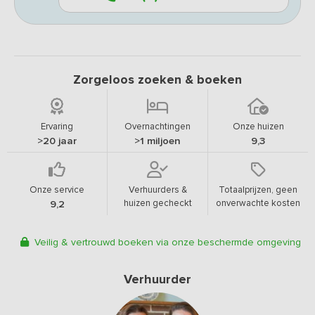
Zorgeloos zoeken & boeken
Ervaring
Overnachtingen
Onze huizen
>20 jaar
>1 miljoen
9,3
Onze service
Verhuurders &
Totaalprijzen, geen
huizen gecheckt
onverwachte kosten
9,2
Veilig & vertrouwd boeken via onze beschermde omgeving
Verhuurder