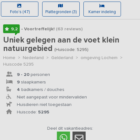
Foto's (47)
Plattegronden (3)
Kamer indeling
9,2
• Voortreffelijk!
(63
reviews
)
Uniek gelegen aan de voet klein
natuurgebied
(Huiscode: 5295)
Home
>
Nederland
>
Gelderland
>
omgeving Lochem
>
Huiscode 5295
9 - 20
personen
9
slaapkamers
4
badkamers / douches
Niet aangepast voor mindervaliden
Huisdieren niet toegestaan
Huiscode:
5295
Deel dit vakantieadres: