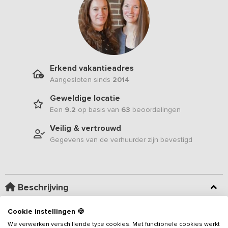
Erkend vakantieadres
Aangesloten sinds
2014
Geweldige locatie
Een
9.2
op basis van
63
beoordelingen
Veilig & vertrouwd
Gegevens van de verhuurder zijn bevestigd
Beschrijving
Cookie instellingen 🍪
Dit
vakantieadres
is een karakteristieke boerderij met gebinten,
waar zoveel mogelijk oorspronkelijke accenten bewaard zijn
We verwerken verschillende type cookies. Met functionele cookies werkt