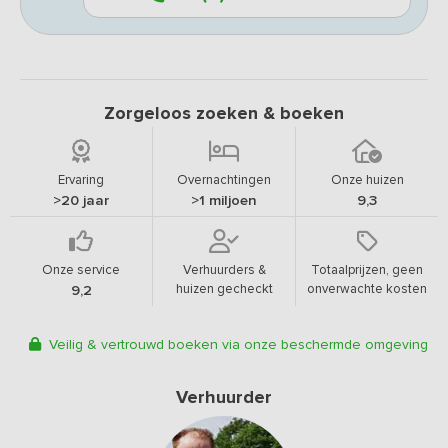
Zorgeloos zoeken & boeken
Ervaring
Overnachtingen
Onze huizen
>20 jaar
>1 miljoen
9,3
Onze service
Verhuurders &
Totaalprijzen, geen
huizen gecheckt
onverwachte kosten
9,2
Veilig & vertrouwd boeken via onze beschermde omgeving
Verhuurder