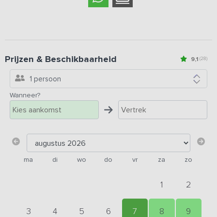
Prijzen & Beschikbaarheid
9,1
(28)
1 persoon
Wanneer?
ma
di
wo
do
vr
za
zo
1
2
3
4
5
6
7
8
9