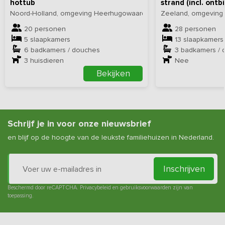
hottub
strand (incl. ontbi
Noord-Holland, omgeving Heerhugowaard
Zeeland, omgeving
20 personen
28 personen
5 slaapkamers
13 slaapkamers
6 badkamers / douches
3 badkamers / 
3
huisdieren
Nee
Bekijken
Schrijf je in voor onze nieuwsbrief
en blijf op de hoogte van de leukste familiehuizen in Nederland.
Inschrijven
Beschermd door reCAPTCHA.
Privacybeleid
en
gebruiksvoorwaarden
zijn van
toepassing.