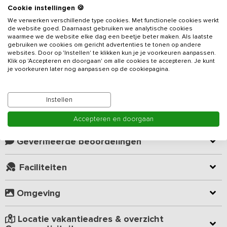
Beschrijving
Cookie instellingen 🍪
We verwerken verschillende type cookies. Met functionele cookies werkt
de website goed. Daarnaast gebruiken we analytische cookies
Gelegen in het bosrijke buitengebied van de Achterhoek vind je -
waarmee we de website elke dag een beetje beter maken. Als laatste
op 300 meter van de Duitse grens - dit sfeervolle en vrijstaande
gebruiken we cookies om gericht advertenties te tonen op andere
websites. Door op 'Instellen' te klikken kun je je voorkeuren aanpassen.
vakantieadres
voor 18 personen. Hier geniet je van elkaars
Klik op 'Accepteren en doorgaan' om alle cookies te accepteren. Je kunt
gezelschap en van het weidse uitzicht. Natuur, cultuur en
je voorkeuren later nog aanpassen op de cookiepagina.
gezelligheid. De combinatie van een sfeervolle uitstraling met
Lees meer
moderne luxe en comfort zorgt ervoor dat je kunt genieten van
deze landelijk gelegen boerderij.
Instellen
Kamer indeling
Accepteren en doorgaan
De accommodatie is voorzien van een royale woonkamer met
schouw, grote zitbank in het midden, Smart TV en verschillende
zitjes. De moderne keuken is rijkelijk voorzien van alle benodigde
Geverifieerde beoordelingen
apparatuur en kookbenodigdheden. Een ideale ruimte om gezellig
met elkaar te koken.
Faciliteiten
Op de begane grond zijn twee slaapkamers met twee
éénpersoons boxspringbedden en een wastafel met warm en
Omgeving
koud water. Op de verdieping zijn zes knusse slaapkamers met
gebintwerk en geblokte gordijntjes, één slaapkamer met vier
éénpersoonsbedden en vijf slaapkamers met twee
Locatie vakantieadres & overzicht
éénpersoonsbedden, allen afsluitbaar d.m.v. schuifdeuren. Ook