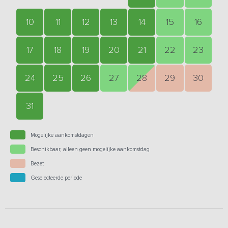
10
11
12
13
14
15
16
17
18
19
20
21
22
23
24
25
26
27
28
29
30
31
Mogelijke aankomstdagen
Beschikbaar, alleen geen mogelijke aankomstdag
Bezet
Geselecteerde periode