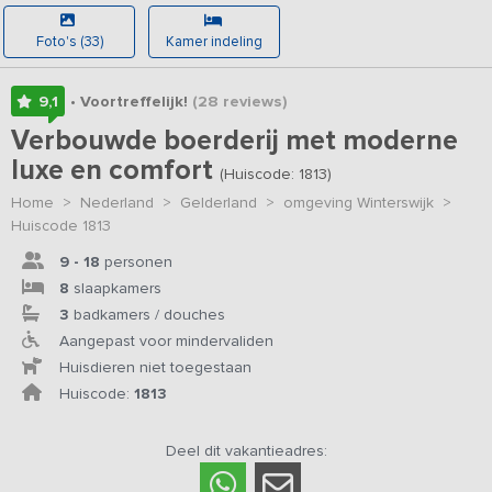
Foto's (33)
Kamer indeling
9,1
• Voortreffelijk!
(28
reviews
)
Verbouwde boerderij met moderne
luxe en comfort
(Huiscode: 1813)
Home
>
Nederland
>
Gelderland
>
omgeving Winterswijk
>
Huiscode 1813
9 - 18
personen
8
slaapkamers
3
badkamers / douches
Aangepast voor mindervaliden
Huisdieren niet toegestaan
Huiscode:
1813
Deel dit vakantieadres: