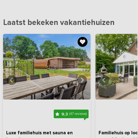
Laatst bekeken vakantiehuizen
Bekijk
hier
alle foto's
Bekijk
hi
9,3
(47 reviews)
Luxe familiehuis met sauna en
Familiehuis op lo