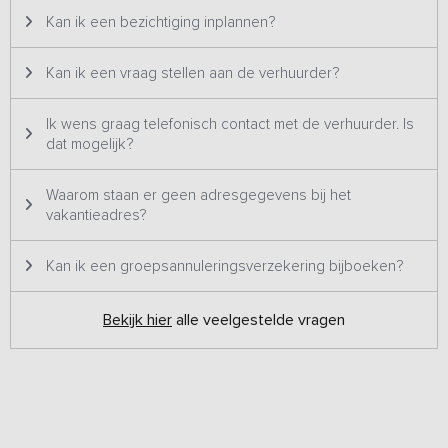
deuren in de woonkamer geven direct zicht en toegang tot het
Kan ik een bezichtiging inplannen?
terras met uitzicht op een parkachtige tuin met vijver. Op de
begane grond tref je een los toilet en de badkamer aan. De trap
Kan ik een vraag stellen aan de verhuurder?
naar de eerste verdieping leidt direct naar twee slaapkamers, een
kamer met een tweepersoonsbed (1.60 bij 2.00) en een kamer
met twee éénpersoonsbedden.
Ik wens graag telefonisch contact met de verhuurder. Is
dat mogelijk?
Het hele jaar door kun je genieten van een royale tuin met vijver,
twee schommels, picknickbanken en comfortabel tuinmeubilair.
Waarom staan er geen adresgegevens bij het
Achter de tuin is een natuurkampeerterrein gelegen met 7
vakantieadres?
plaatsen en 3 trekkershutjes voor natuurliefhebbers en
rustzoekers. De campinggasten hebben een eigen terrein, wel
lopen de campinggasten door de tuin om naar de campingkeuken
Kan ik een groepsannuleringsverzekering bijboeken?
en het sanitair te gaan. Als de rust neerdaalt op het terrein in de
latere avonduren, kan je aan de voorkant bij het grote
Bekijk hier
alle veelgestelde vragen
appartement heerlijk rustig zitten, terwijl je de rest van de dag kunt
relaxen in de tuin.
Opmerking:
Deze accommodatie is geen feestlocatie. Na 22:00
uur dient het stil te zijn op het terrein. Op de minicamping zijn ook
drie slaaphutjes en een pipowagen aanwezig met comfortabele