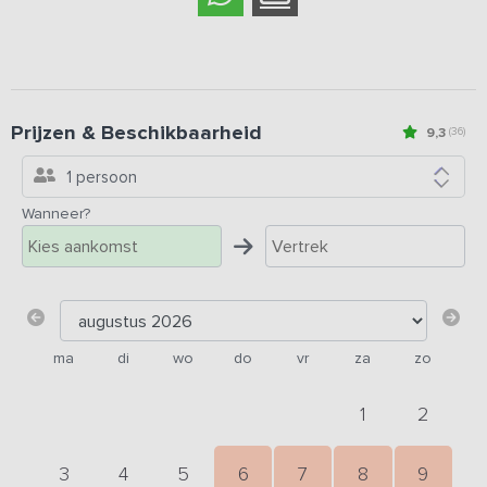
Prijzen & Beschikbaarheid
9,3
(36)
1 persoon
Wanneer?
ma
di
wo
do
vr
za
zo
1
2
3
4
5
6
7
8
9