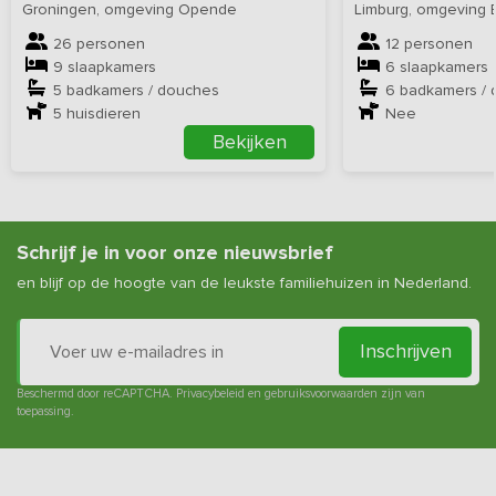
Groningen, omgeving Opende
Limburg, omgeving 
26 personen
12 personen
9 slaapkamers
6 slaapkamers
5 badkamers / douches
6 badkamers /
5
huisdieren
Nee
Bekijken
Schrijf je in voor onze nieuwsbrief
en blijf op de hoogte van de leukste familiehuizen in Nederland.
Inschrijven
Beschermd door reCAPTCHA.
Privacybeleid
en
gebruiksvoorwaarden
zijn van
toepassing.