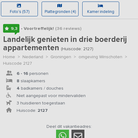
Foto's (57)
Plattegronden (4)
Kamer indeling
9,3
• Voortreffelijk!
(36
reviews
)
Landelijk genieten in drie boerderij
appartementen
(Huiscode: 2127)
Home
>
Nederland
>
Groningen
>
omgeving Winschoten
>
Huiscode 2127
6 - 16
personen
8
slaapkamers
4
badkamers / douches
Niet aangepast voor mindervaliden
3 huisdieren toegestaan
Huiscode:
2127
Deel dit vakantieadres: