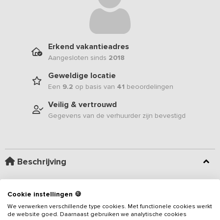
Erkend vakantieadres
Aangesloten sinds
2018
Geweldige locatie
Een
9.2
op basis van
41
beoordelingen
Veilig & vertrouwd
Gegevens van de verhuurder zijn bevestigd
Beschrijving
Gelegen aan het eind van een lange oprijlaan, vind je midden
Cookie instellingen 🍪
tussen de graan en aardappelvelden dit
vakantieadres
voor
We verwerken verschillende type cookies. Met functionele cookies werkt
groepen tot 12 personen. Het vakantiehuis is gelegen op een
de website goed. Daarnaast gebruiken we analytische cookies
actief akkerbouwbedrijf waar onder andere aardappelen,