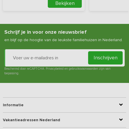
Bekijken
Schrijf je in voor onze nieuwsbrief
en blijf op de hoogte van de leukste familiehuizen in Nederland.
Inschrijven
Beschermd door reCAPTCHA.
Privacybeleid
en
gebruiksvoorwaarden
zijn van
toepassing.
Informatie
Vakantieadressen Nederland