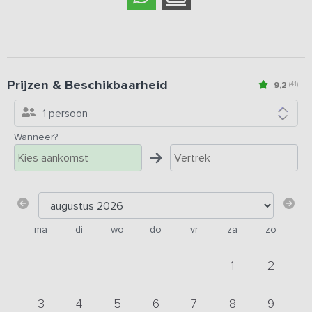
Prijzen & Beschikbaarheid
9,2
(41)
1 persoon
Wanneer?
ma
di
wo
do
vr
za
zo
1
2
3
4
5
6
7
8
9