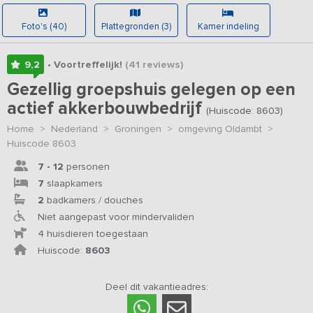
Foto's (40)
Plattegronden (3)
Kamer indeling
9,2
• Voortreffelijk!
(41
reviews
)
Gezellig groepshuis gelegen op een
actief akkerbouwbedrijf
(Huiscode: 8603)
Home
>
Nederland
>
Groningen
>
omgeving Oldambt
>
Huiscode 8603
7 - 12
personen
7
slaapkamers
2
badkamers / douches
Niet aangepast voor mindervaliden
4 huisdieren toegestaan
Huiscode:
8603
Deel dit vakantieadres: