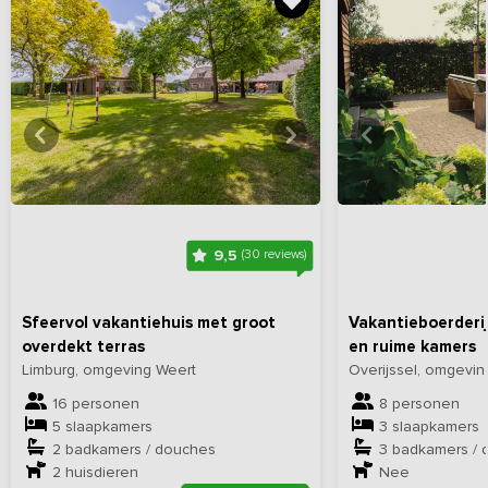
Bekijk
hier
alle foto's
Bekijk
hi
9,5
(30 reviews)
Sfeervol vakantiehuis met groot
Vakantieboerderij
overdekt terras
en ruime kamers
Limburg, omgeving Weert
Overijssel, omgevi
16 personen
8 personen
5 slaapkamers
3 slaapkamers
2 badkamers / douches
3 badkamers / 
2
huisdieren
Nee