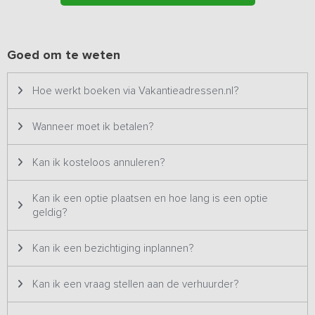
Rondom de woning zijn twee terrassen. Voor de sportieve gasten
is er een speelveld met voetbaldoel. Heerlijk luieren op het terras
kan natuurlijk ook, terwijl de kinderen zich vermaken in de
speeltuin met schommels, glijbaan en andere speeltoestellen.
Goed om te weten
Bijzonderheden:
Dit vakantieadres is zowel voor kleine als
Hoe werkt boeken via Vakantieadressen.nl?
grotere groepen geschikt en staat daarom twee keer op ons
platform. Het betreft hetzelfde vakantieadres met dezelfde foto's
& prijzen en wordt dus ook altijd aan één groep tegelijk verhuurd.
Wanneer moet ik betalen?
Kan ik kosteloos annuleren?
Kan ik een optie plaatsen en hoe lang is een optie
geldig?
Kan ik een bezichtiging inplannen?
Kan ik een vraag stellen aan de verhuurder?