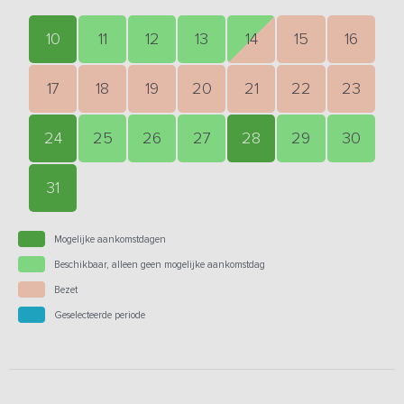
10
11
12
13
14
15
16
17
18
19
20
21
22
23
24
25
26
27
28
29
30
31
Mogelijke aankomstdagen
Beschikbaar, alleen geen mogelijke aankomstdag
Bezet
Geselecteerde periode