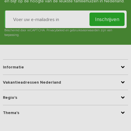
en blijf op de hoogte van de leukste familiehuizen in Nederland.
Inschrijven
Beschermd door reCAPTCHA.
Privacybeleid
en
gebruiksvoorwaarden
zijn van
toepassing.
Informatie
Vakantieadressen Nederland
Regio's
Thema's