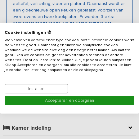
eettafel, verlichting, vloer en plafond. Daarnaast wordt er
een gloednieuwe open keuken geplaatst, voorzien van
twee ovens en twee kookplaten. Er worden 3 extra
badkamers toegevoegd. Na de verbouwing is het
vakantieadres geschikt voor 35 personen en voorzien
Cookie instellingen 🍪
van 10 slaapkamers en 9 badkamers.
We verwerken verschillende type cookies. Met functionele cookies werkt
de website goed. Daarnaast gebruiken we analytische cookies
waarmee we de website elke dag een beetje beter maken. Als laatste
gebruiken we cookies om gericht advertenties te tonen op andere
websites. Door op 'Instellen' te klikken kun je je voorkeuren aanpassen.
Beschrijving
Klik op 'Accepteren en doorgaan' om alle cookies te accepteren. Je kunt
je voorkeuren later nog aanpassen op de cookiepagina.
Gelegen op enkele kilometers van Nationaal Park De Weerribben-
Wieden vind je verscholen in het bos deze luxe vakantiewoning
Instellen
met Finse Grill Kota. Je moet er niet vreemd van opkijken als er
reeën voor het raam langs lopen. Het vakantiehuis is gelegen op
Accepteren en doorgaan
een 2 hectare groot eigen perceel waarvan 1 hectare bos. In de
Lees meer
omgeving vind je bossen, heidevelden, weilanden, unieke
boerderijen en een kasteel. Via je eigen bos loop of fiets je direct
de natuur in.
Let op: Het vakantiehuis wordt verhuurd aan maximaal
Kamer indeling
35 personen (incl. baby's en kinderen).