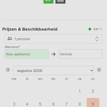
Prijzen & Beschikbaarheid
9,5
(34)
1 persoon
Wanneer?
ma
di
wo
do
vr
za
zo
1
2
3
4
5
6
7
8
9