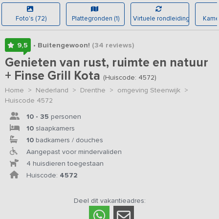
Foto's (72)
Plattegronden (1)
Virtuele rondleiding
Kamer
9,5
• Buitengewoon!
(34
reviews
)
Genieten van rust, ruimte en natuur
+ Finse Grill Kota
(Huiscode: 4572)
Home
>
Nederland
>
Drenthe
>
omgeving Steenwijk
>
Huiscode 4572
10 - 35
personen
10
slaapkamers
10
badkamers / douches
Aangepast voor mindervaliden
4 huisdieren toegestaan
Huiscode:
4572
Deel dit vakantieadres: