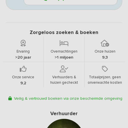
Zorgeloos zoeken & boeken
Ervaring
Overnachtingen
Onze huizen
>20 jaar
>1 miljoen
9,3
Onze service
Verhuurders &
Totaalprijzen, geen
huizen gecheckt
onverwachte kosten
9,2
Veilig & vertrouwd boeken via onze beschermde omgeving
Verhuurder