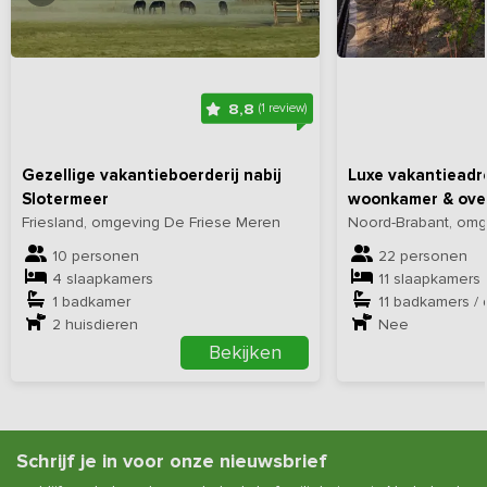
Bekijk
hier
alle foto's
Bekijk
hi
8,8
(1 review)
Gezellige vakantieboerderij nabij
Luxe vakantieadr
Slotermeer
woonkamer & over
Friesland, omgeving De Friese Meren
Noord-Brabant, omg
10 personen
22 personen
4 slaapkamers
11 slaapkamers
1 badkamer
11 badkamers /
2
huisdieren
Nee
Bekijken
Schrijf je in voor onze nieuwsbrief