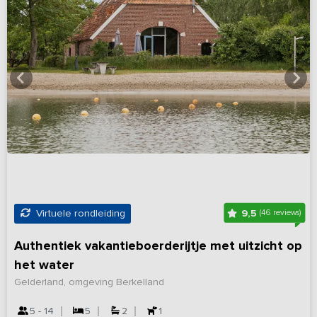
9,5
Virtuele rondleiding
(46 reviews)
Authentiek vakantieboerderijtje met uitzicht op
het water
Gelderland, omgeving Berkelland
5 - 14
5
2
1