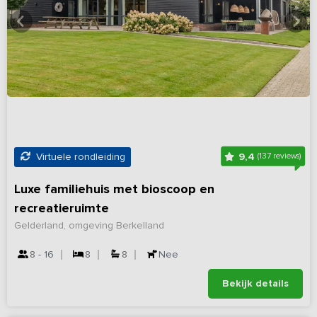
9,4
Virtuele rondleiding
(137 reviews)
Luxe familiehuis met bioscoop en
recreatieruimte
Gelderland, omgeving Berkelland
8 - 16
8
8
Nee
Bekijk details