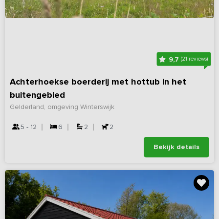
9,7
(21 reviews)
Achterhoekse boerderij met hottub in het
buitengebied
Gelderland, omgeving Winterswijk
5 - 12
6
2
2
Bekijk details