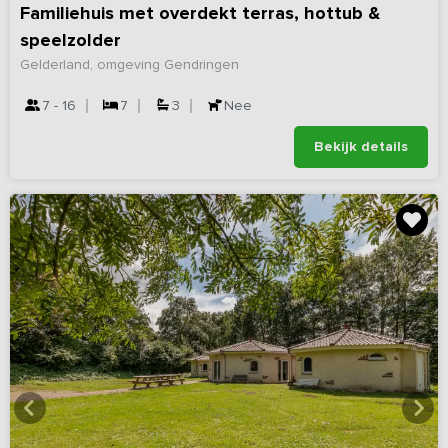
Familiehuis met overdekt terras, hottub &
speelzolder
Gelderland, omgeving Gendringen
7 - 16
7
3
Nee
Bekijk details