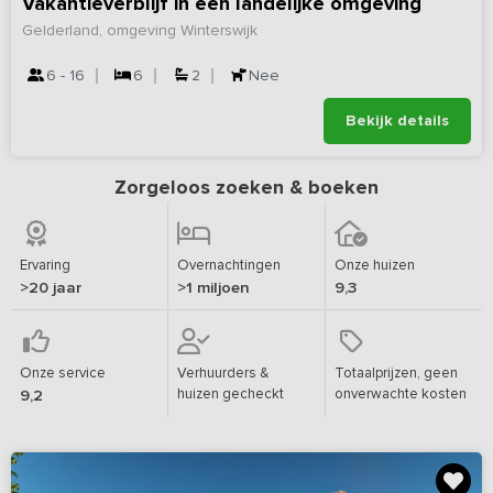
Vakantieverblijf in een landelijke omgeving
Gelderland, omgeving Winterswijk
6 - 16
6
2
Nee
Bekijk details
Zorgeloos zoeken & boeken
Ervaring
Overnachtingen
Onze huizen
>20 jaar
>1 miljoen
9,3
Onze service
Verhuurders &
Totaalprijzen, geen
huizen gecheckt
onverwachte kosten
9,2