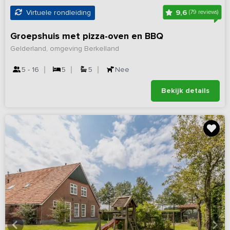
9,6
Virtuele rondleiding
(79 reviews)
Groepshuis met pizza-oven en BBQ
Gelderland, omgeving Berkelland
5 - 16
5
5
Nee
Bekijk details