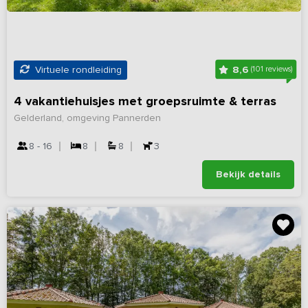
8,6
Virtuele rondleiding
(101 reviews)
4 vakantiehuisjes met groepsruimte & terras
Gelderland, omgeving Pannerden
8 - 16
8
8
3
Bekijk details