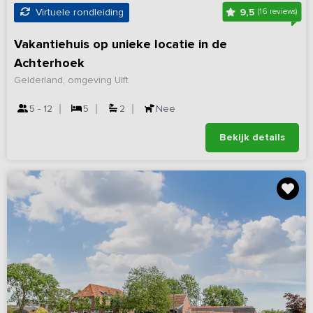
9,5
Virtuele rondleiding
(16 reviews)
Vakantiehuis op unieke locatie in de
Achterhoek
Gelderland, omgeving Ulft
5 - 12
5
2
Nee
Bekijk details