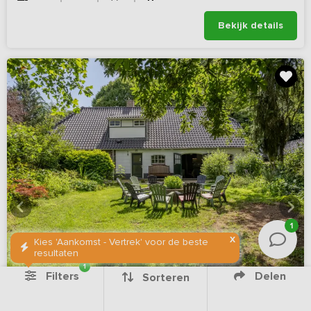
Bekijk details
1
X
Kies 'Aankomst - Vertrek' voor de beste
resultaten
1
Filters
Delen
Sorteren