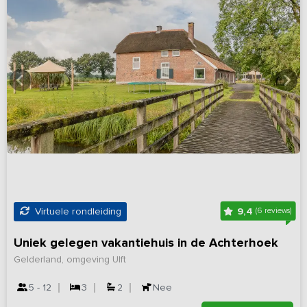
9,4
Virtuele rondleiding
(6 reviews)
Uniek gelegen vakantiehuis in de Achterhoek
Gelderland, omgeving Ulft
5 - 12
3
2
Nee