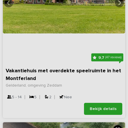
9,7
(47 reviews)
Vakantiehuis met overdekte speelruimte in het
Montferland
Gelderland, omgeving Zeddam
5 - 14
5
2
Nee
Bekijk details