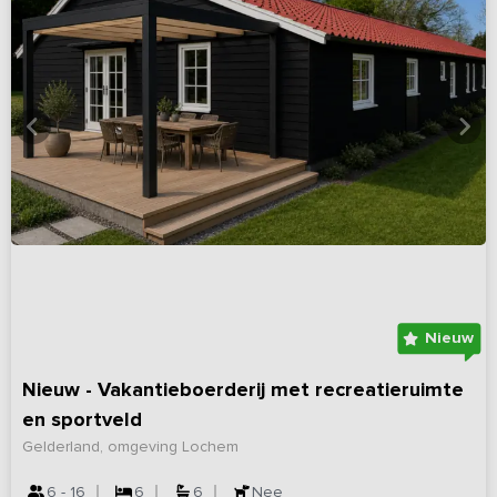
Nieuw
Nieuw - Vakantieboerderij met recreatieruimte
en sportveld
Gelderland, omgeving Lochem
6 - 16
6
6
Nee