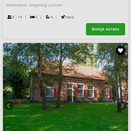
Gelderland, omgeving Lochem
5 - 14
5
4
Nee
Bekijk details