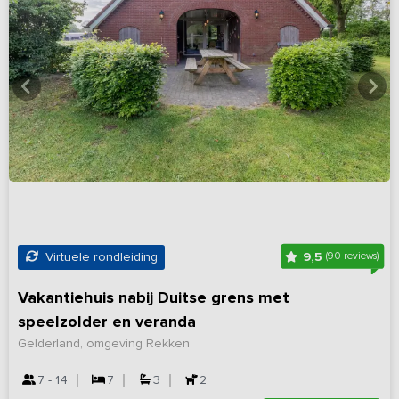
9,5
Virtuele rondleiding
(90 reviews)
Vakantiehuis nabij Duitse grens met
speelzolder en veranda
Gelderland, omgeving Rekken
7 - 14
7
3
2