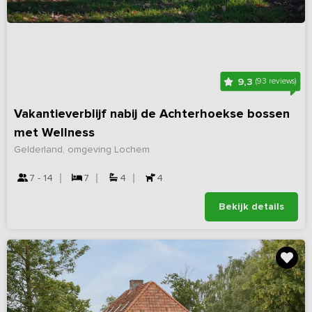
9,3
(93 reviews)
Vakantieverblijf nabij de Achterhoekse bossen
met Wellness
Gelderland, omgeving Lochem
7 - 14
7
4
4
Bekijk details