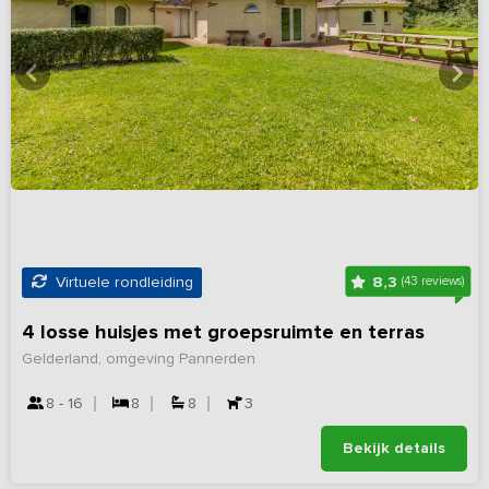
8,3
Virtuele rondleiding
(43 reviews)
4 losse huisjes met groepsruimte en terras
Gelderland, omgeving Pannerden
8 - 16
8
8
3
Bekijk details