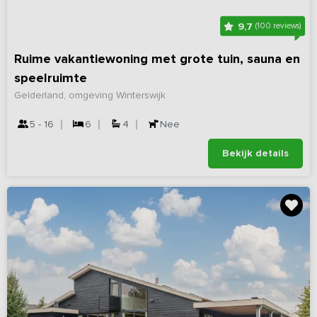
9,7
(100 reviews)
Ruime vakantiewoning met grote tuin, sauna en
speelruimte
Gelderland, omgeving Winterswijk
5 - 16
6
4
Nee
Bekijk details