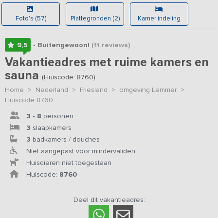
Foto's (57)
Plattegronden (2)
Kamer indeling
9,5
• Buitengewoon!
(11
reviews
)
Vakantieadres met ruime kamers en
sauna
(Huiscode: 8760)
Home
>
Nederland
>
Friesland
>
omgeving Lemmer
>
Huiscode 8760
3 - 8
personen
3
slaapkamers
3
badkamers / douches
Niet aangepast voor mindervaliden
Huisdieren niet toegestaan
Huiscode:
8760
Deel dit vakantieadres: