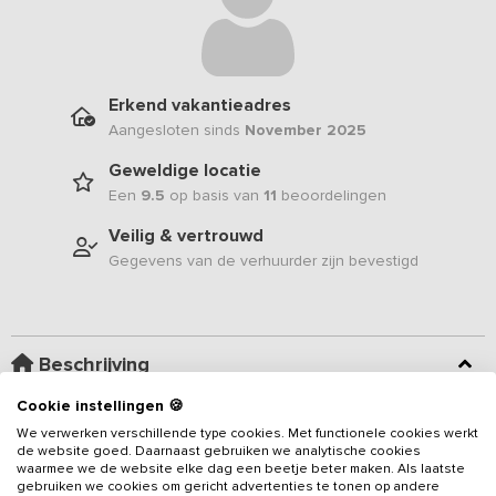
Erkend vakantieadres
Aangesloten sinds
November 2025
Geweldige locatie
Een
9.5
op basis van
11
beoordelingen
Veilig & vertrouwd
Gegevens van de verhuurder zijn bevestigd
Beschrijving
Cookie instellingen 🍪
Aan de rand van Friesland en Overijssel, omringd door weilanden
We verwerken verschillende type cookies. Met functionele cookies werkt
en oude dijken, staat, op een steenworp afstand van het
de website goed. Daarnaast gebruiken we analytische cookies
Kuinderbos, een verbouwde woonboerderij op een kleinschalige
waarmee we de website elke dag een beetje beter maken. Als laatste
gebruiken we cookies om gericht advertenties te tonen op andere
camping. Dit vakantieadres bevindt zich in het achterste gedeelte