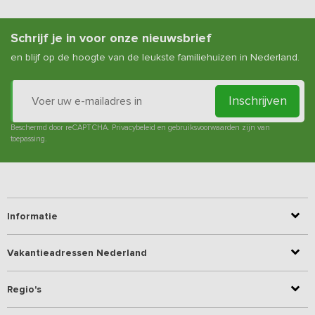
Schrijf je in voor onze nieuwsbrief
en blijf op de hoogte van de leukste familiehuizen in Nederland.
Inschrijven
Beschermd door reCAPTCHA.
Privacybeleid
en
gebruiksvoorwaarden
zijn van
toepassing.
Informatie
Vakantieadressen Nederland
Regio's