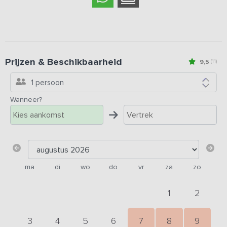
Prijzen & Beschikbaarheid
9,5
(11)
1 persoon
Wanneer?
ma
di
wo
do
vr
za
zo
1
2
3
4
5
6
7
8
9