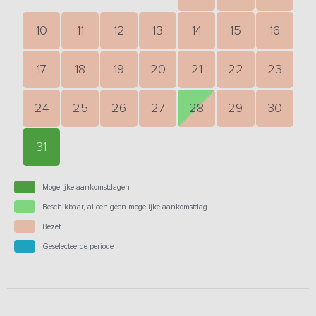
10
11
12
13
14
15
16
17
18
19
20
21
22
23
24
25
26
27
28
29
30
31
Mogelijke aankomstdagen
Beschikbaar, alleen geen mogelijke aankomstdag
Bezet
Geselecteerde periode