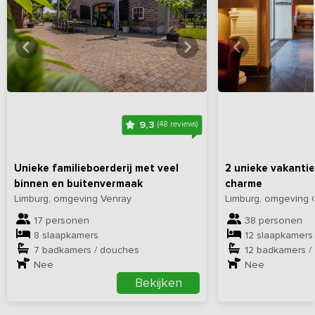
Bekijk
hier
alle foto's
Bekijk
hi
9,3
(48 reviews)
Unieke familieboerderij met veel
2 unieke vakanti
binnen en buitenvermaak
charme
Limburg, omgeving Venray
Limburg, omgeving 
17 personen
38 personen
8 slaapkamers
12 slaapkamers
7 badkamers / douches
12 badkamers /
Nee
Nee
Bekijken