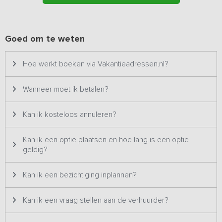
inloopdouche, toilet en wastafel, voor een rustig moment bij het
starten en eindigen van de dag.
Buiten
Goed om te weten
Op het terras van de accommodatie kun je heerlijk genieten van
een weids uitzicht over de landerijen. Door de locatie op de grens
Hoe werkt boeken via Vakantieadressen.nl?
van Overijssel en Friesland kun je uitstapjes maken naar de
pittoreske Zuiderzeedorpjes, een bezoek brengen aan het
schitterende Giethoorn of het Woudagemaal (Unesco
Wanneer moet ik betalen?
werelderfgoed), of met een boot of kano Nationaal Park
Weerribben-Wieden ontdekken.
Kan ik kosteloos annuleren?
Kan ik een optie plaatsen en hoe lang is een optie
geldig?
Kan ik een bezichtiging inplannen?
Kan ik een vraag stellen aan de verhuurder?