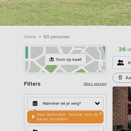
Home
60 personen
36
v
Toon op kaart
6
Aa
Filters
Alles wissen
X
Kies 'Aankomst - Vertrek' voor de
beste resultaten