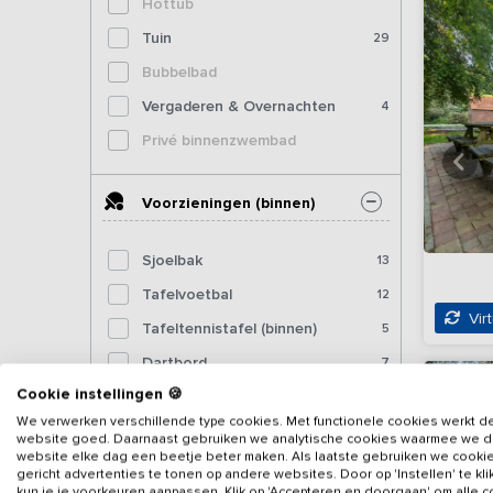
Hottub
Tuin
29
Bubbelbad
Vergaderen & Overnachten
4
Privé binnenzwembad
Voorzieningen (binnen)
Sjoelbak
13
Tafelvoetbal
12
Virt
Tafeltennistafel (binnen)
5
Dartbord
7
Cookie instellingen 🍪
Pooltafel
3
We verwerken verschillende type cookies. Met functionele cookies werkt d
Biljart
2
website goed. Daarnaast gebruiken we analytische cookies waarmee we 
website elke dag een beetje beter maken. Als laatste gebruiken we cooki
Fitnessapparatuur
2
gericht advertenties te tonen op andere websites. Door op 'Instellen' te kl
kun je je voorkeuren aanpassen. Klik op 'Accepteren en doorgaan' om alle 