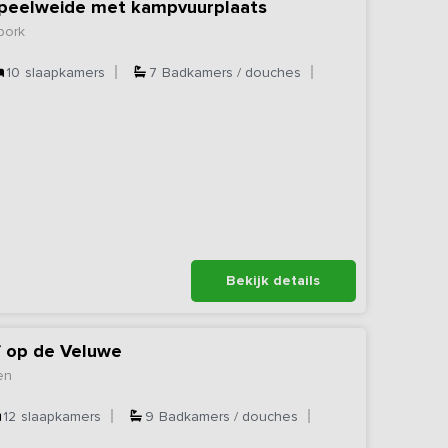
+ speelweide met kampvuurplaats
bork
10
slaapkamers
7
Badkamers / douches
Bekijk details
f op de Veluwe
en
12
slaapkamers
9
Badkamers / douches