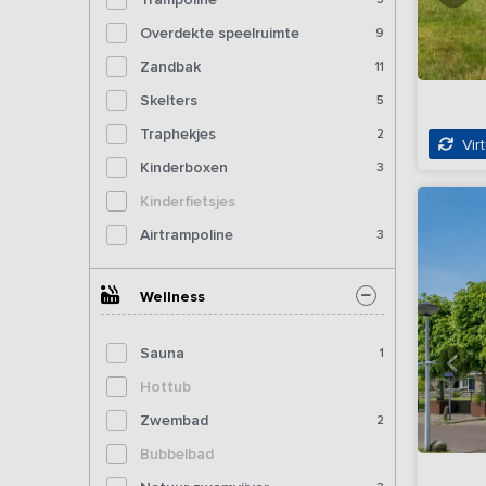
Overdekte speelruimte
9
Zandbak
11
Skelters
5
Traphekjes
2
Virt
Kinderboxen
3
Kinderfietsjes
Airtrampoline
3
Wellness
Sauna
1
Hottub
Zwembad
2
Bubbelbad