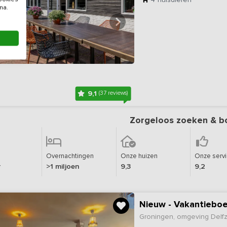
na.
9,1
(37 reviews)
Zorgeloos zoeken & b
Overnachtingen
Onze huizen
Onze serv
r
>1 miljoen
9,3
9,2
Groningen, omgeving Delfzi