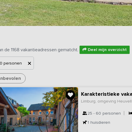
an de 1168 vakantieadressen gematcht.
Deel mijn overzicht
0 personen
nbevolen
Karakteristieke vak
Limburg, omgeving Heuvel
25 - 60
personen
1
huisdieren