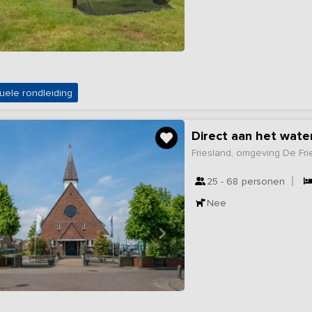
uele rondleiding
Direct aan het wate
Friesland, omgeving De Fr
25 - 68
personen
Nee