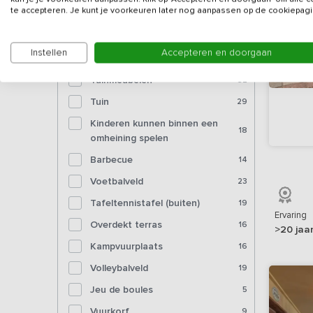
Bioscoop
te accepteren. Je kunt je voorkeuren later nog aanpassen op de cookiepagi
Voorzieningen (buiten)
Instellen
Accepteren en doorgaan
Tuinmeubelen
32
Tuin
29
Kinderen kunnen binnen een
18
omheining spelen
Barbecue
14
Voetbalveld
23
Tafeltennistafel (buiten)
19
Ervaring
Overdekt terras
16
>20 jaa
Kampvuurplaats
16
Volleybalveld
19
Jeu de boules
5
Vuurkorf
9