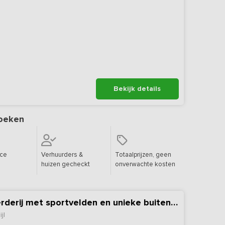
Bekijk details
oeken
ice
Verhuurders &
Totaalprijzen, geen
huizen gecheckt
onverwachte kosten
Nieuw - Vakantieboerderij met sportvelden en unieke buitenverblijven
jl