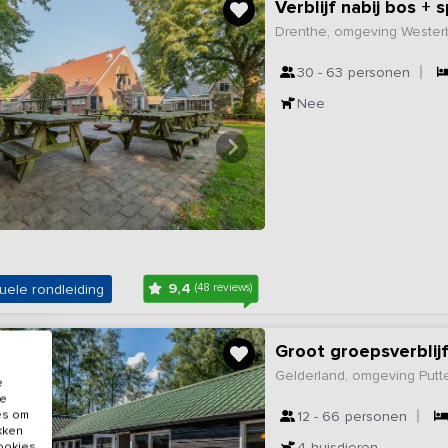
Verblijf nabij bos 
Drenthe, omgeving Wester
30 - 63
personen
Nee
9,4
uele rondleiding
(48 reviews)
Groot groepsverblij
Gelderland, omgeving Putt
e
de
es om
12 - 66
personen
ikken
4
huisdieren
cookies