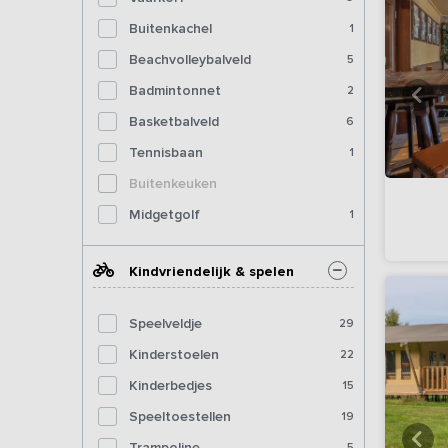
Buitenkachel
1
Beachvolleybalveld
5
Badmintonnet
2
Basketbalveld
6
Tennisbaan
1
Buitenkeuken
Midgetgolf
1
Kindvriendelijk & spelen
Speelveldje
29
Kinderstoelen
22
Kinderbedjes
15
Speeltoestellen
19
Trampoline
5