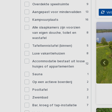
Overdekte speelruimte
9
Aangepast voor mindervaliden
13
Virt
Kampvuurplaats
16
Alle slaapkamers zijn voorzien
van eigen douche, toilet en
8
wastafel
Tafeltennistafel (binnen)
5
Luxe vakantiehuizen
8
Accommodatie bestaat uit losse
12
huisjes of appartementen
Sauna
1
Op een actieve boerderij
2
Pooltafel
3
Zwembad
2
Bar, kroeg of tap-installatie
7