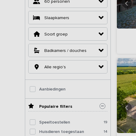
60 personen
Slaapkamers
Soort groep
Badkamers / douches
Alle regio's
Aanbiedingen
Populaire filters
Speeltoestellen
19
Huisdieren toegestaan
14