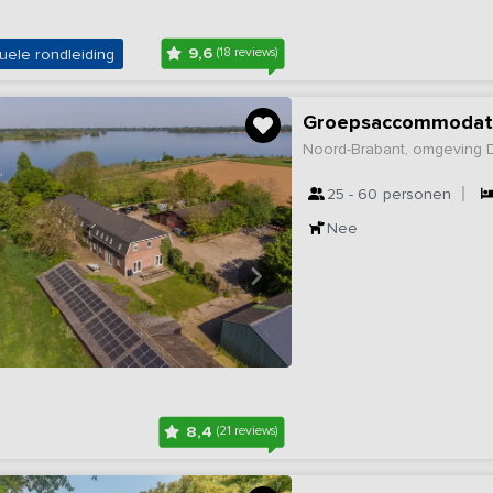
9,6
uele rondleiding
(18 reviews)
Groepsaccommodati
Noord-Brabant, omgeving
25 - 60
personen
Nee
8,4
(21 reviews)