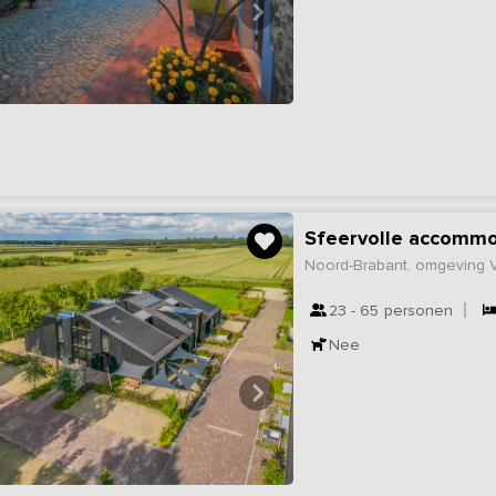
Sfeervolle accommod
Noord-Brabant, omgeving 
23 - 65
personen
Nee