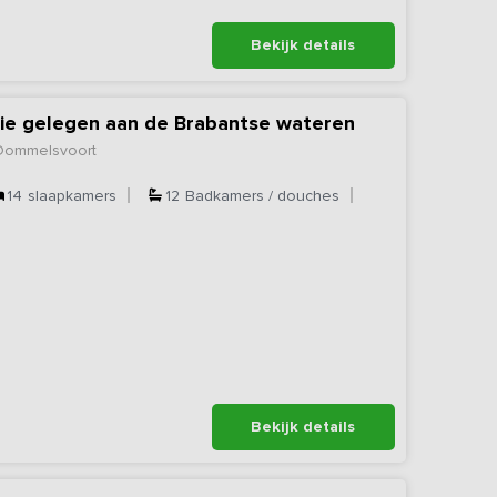
Bekijk details
e gelegen aan de Brabantse wateren
 Dommelsvoort
14
slaapkamers
12
Badkamers / douches
Bekijk details