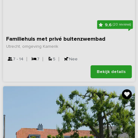
9,6
(20 reviews)
Familiehuis met privé buitenzwembad
Utrecht, omgeving Kamerik
7 - 14
7
5
Nee
Bekijk details