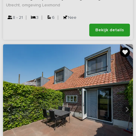
Utrecht, omgeving Lexmond
8 - 21
3
6
Nee
Bekijk details