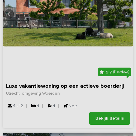
9,7
(11 reviews)
Luxe vakantiewoning op een actieve boerderij
Utrecht, omgeving Woerden
4 - 12
4
4
Nee
Bekijk details