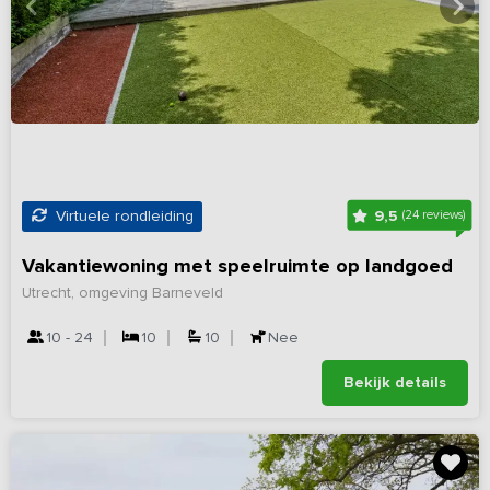
9,5
Virtuele rondleiding
(24 reviews)
Vakantiewoning met speelruimte op landgoed
Utrecht, omgeving Barneveld
10 - 24
10
10
Nee
Bekijk details