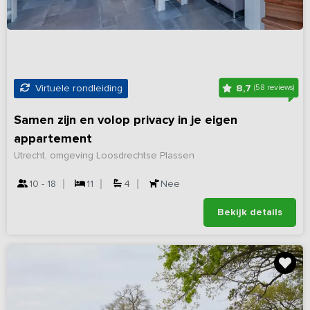
8,7
Virtuele rondleiding
(58 reviews)
Samen zijn en volop privacy in je eigen
appartement
Utrecht, omgeving Loosdrechtse Plassen
10 - 18
11
4
Nee
Bekijk details