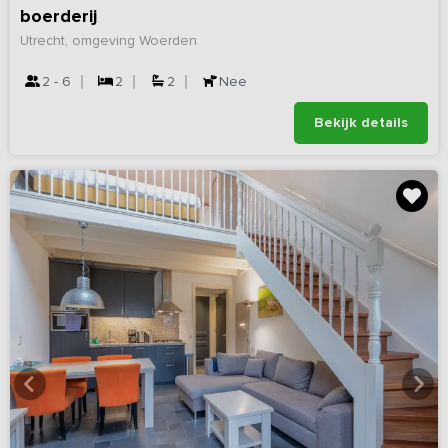
boerderij
Utrecht, omgeving Woerden
2 - 6
2
2
Nee
Bekijk details