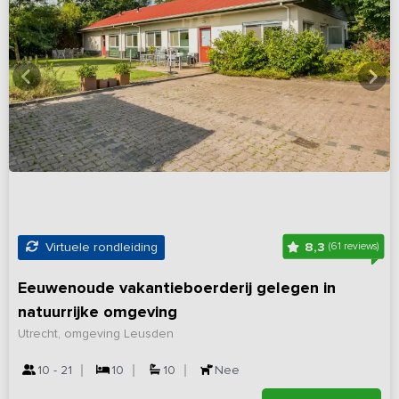
8,3
Virtuele rondleiding
(61 reviews)
Eeuwenoude vakantieboerderij gelegen in
natuurrijke omgeving
Utrecht, omgeving Leusden
10 - 21
10
10
Nee