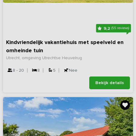
9,2
(55 reviews)
Kindvriendelijk vakantiehuis met speelveld en
omheinde tuin
Utrecht, omgeving Utrechtse Heuvelrug
8 - 20
8
5
Nee
Bekijk details