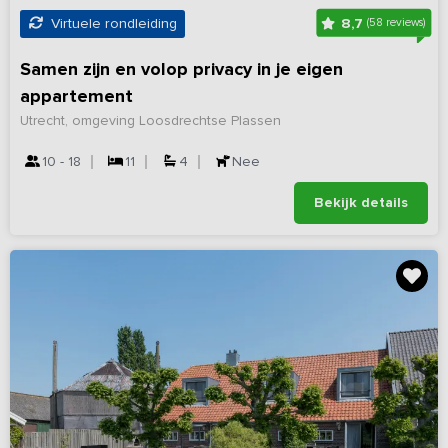
8,7
Virtuele rondleiding
(58 reviews)
Samen zijn en volop privacy in je eigen
appartement
Utrecht, omgeving Loosdrechtse Plassen
10 - 18
11
4
Nee
Bekijk details