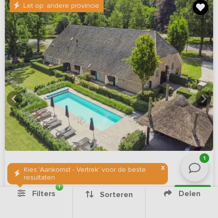
Let op: andere provincie
1
X
Kies 'Aankomst - Vertrek' voor de beste
resultaten
1
Nieuw
Filters
Delen
Sorteren
Nieuw - Vakantieadres met verwarmd