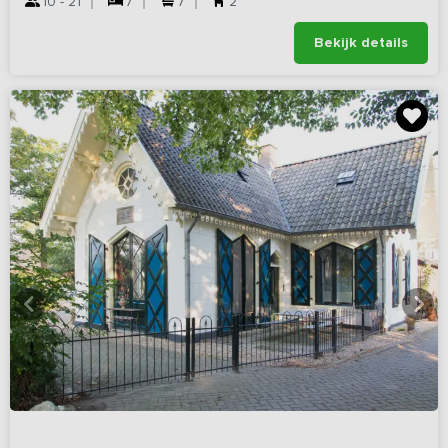
10 - 21
7
7
2
Bekijk details