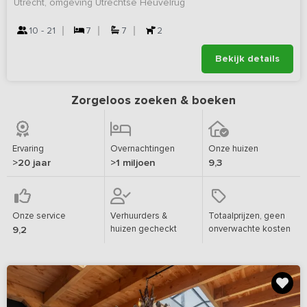
Utrecht, omgeving Utrechtse Heuvelrug
10 - 21
7
7
2
Bekijk details
Zorgeloos zoeken & boeken
Ervaring
Overnachtingen
Onze huizen
>20 jaar
>1 miljoen
9,3
Onze service
Verhuurders &
Totaalprijzen, geen
huizen gecheckt
onverwachte kosten
9,2