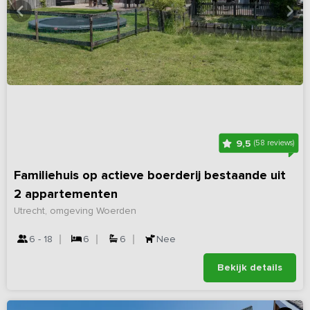
9,5
(58 reviews)
Familiehuis op actieve boerderij bestaande uit
2 appartementen
Utrecht, omgeving Woerden
6 - 18
6
6
Nee
Bekijk details