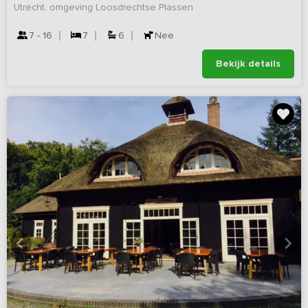
Utrecht, omgeving Loosdrechtse Plassen
7 - 16
7
6
Nee
Bekijk details