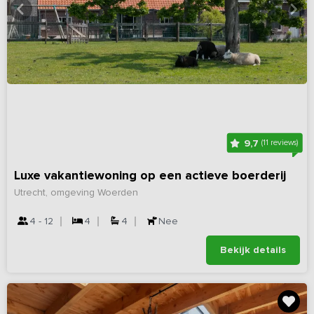
9,7
(11 reviews)
Luxe vakantiewoning op een actieve boerderij
Utrecht, omgeving Woerden
4 - 12
4
4
Nee
Bekijk details