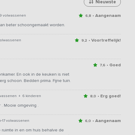
Nieuwste
• Aangenaam
19 volwassenen
6,8
 kan beter schoongemaakt worden.
• Voortreffelijk!
volwassenen
9,2
• Goed
7,6
onkamer. En ook in de keuken is niet
rg schoon. Bedden prima. Fijne tuin.
• Erg goed!
wassenen + 6 kinderen
8,0
 . Mooie omgeving .
-
• Aangenaam
n
17 volwassenen
6,0
e ruimte in en om huis behalve de