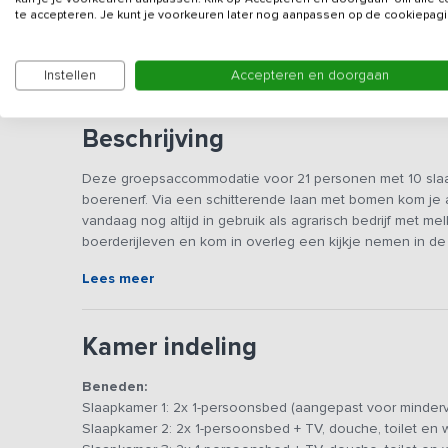
Veilig & vertrouwd
te accepteren. Je kunt je voorkeuren later nog aanpassen op de cookiepagi
Gegevens van de verhuurd
Instellen
Accepteren en doorgaan
Beschrijving
Deze groepsaccommodatie voor 21 personen met 10 sl
boerenerf. Via een schitterende laan met bomen kom je 
vandaag nog altijd in gebruik als agrarisch bedrijf met 
boerderijleven en kom in overleg een kijkje nemen in de 
Lees meer
Dit
vakantieadres
is voorzien van een gezellige woonkam
elkaar schuiven zodat je een lange eettafel creëert. De 
vaatwasser, oven, magneton, voldoende koeling en vriez
Kamer indeling
De accommodatie is ook toegankelijk voor mindervaliden
Beneden:
aanwezig en de ruime badkamer beschikt over een in hoog
Slaapkamer 1: 2x 1-persoonsbed (aangepast voor minderva
Slaapkamer 2: 2x 1-persoonsbed + TV, douche, toilet en 
Door de goede ligging en bosrijke omgeving is het de ide