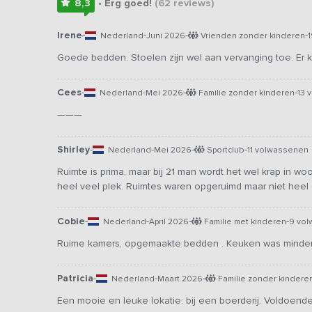
8,3
• Erg goed!
(62
reviews
)
Irene
-
-
-
-
Nederland
Juni 2026
Vrienden zonder kinderen
Goede bedden. Stoelen zijn wel aan vervanging toe. Er
Cees
-
-
-
-
Nederland
Mei 2026
Familie zonder kinderen
13 
———
Shirley
-
-
-
-
Nederland
Mei 2026
Sportclub
11 volwassenen
Ruimte is prima, maar bij 21 man wordt het wel krap in wo
heel veel plek. Ruimtes waren opgeruimd maar niet heel e
Cobie
-
-
-
-
Nederland
April 2026
Familie met kinderen
9 vol
Ruime kamers, opgemaakte bedden . Keuken was minder
Patricia
-
-
-
Nederland
Maart 2026
Familie zonder kindere
Een mooie en leuke lokatie: bij een boerderij. Voldoend