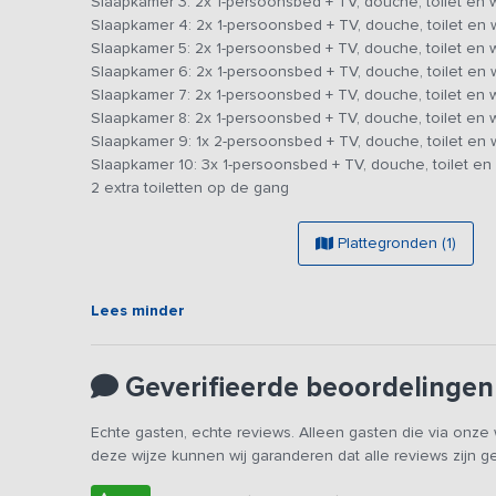
Slaapkamer 3: 2x 1-persoonsbed + TV, douche, toilet en 
het verblijf is het ook mogelijk om fietsen te huren e
Slaapkamer 4: 2x 1-persoonsbed + TV, douche, toilet en 
wandelroutes over boerenerven en landerijen. De accomm
Slaapkamer 5: 2x 1-persoonsbed + TV, douche, toilet en 
vrije kijk over de landerijen.
Slaapkamer 6: 2x 1-persoonsbed + TV, douche, toilet en 
Slaapkamer 7: 2x 1-persoonsbed + TV, douche, toilet en 
Slaapkamer 8: 2x 1-persoonsbed + TV, douche, toilet en 
Slaapkamer 9: 1x 2-persoonsbed + TV, douche, toilet en 
Slaapkamer 10: 3x 1-persoonsbed + TV, douche, toilet en
2 extra toiletten op de gang
Plattegronden (1)
Lees minder
Geverifieerde beoordelingen
Echte gasten, echte reviews. Alleen gasten die via onz
deze wijze kunnen wij garanderen dat alle reviews zijn 