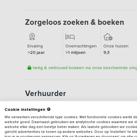
Zorgeloos zoeken & boeken
Ervaring
Overnachtingen
Onze huizen
>20 jaar
>1 miljoen
9,3
Veilig & vertrouwd boeken via onze beschermde om
Verhuurder
Erkend vakantieadres
Cookie instellingen 🍪
Aangesloten sinds
2016
We verwerken verschillende type cookies. Met functionele cookies werkt d
Geweldige locatie
website goed. Daarnaast gebruiken we analytische cookies waarmee we 
website elke dag een beetje beter maken. Als laatste gebruiken we cooki
Een
8.3
op basis van
62
b
gericht advertenties te tonen op andere websites. Door op 'Instellen' te kl
kun je je voorkeuren aanpassen. Klik op 'Accepteren en doorgaan' om alle 