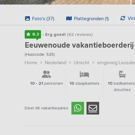
Vir
Foto's (37)
Plattegronden (1)
8,3
• Erg goed!
(62
reviews
)
Eeuwenoude vakantieboerderij 
(Huiscode: 525)
Home
>
Nederland
>
Utrecht
>
omgeving Leusde
10 - 21
personen
10
slaapkamers
10
badkamers 
douches
Deel dit vakantieadres: