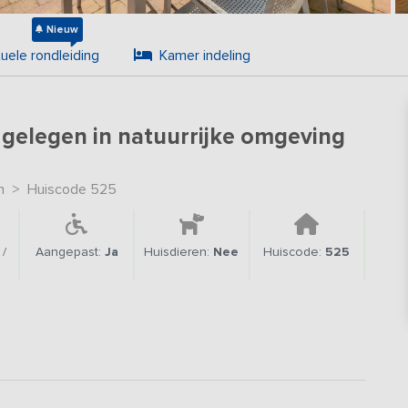
Nieuw
tuele rondleiding
Kamer indeling
gelegen in natuurrijke omgeving
n
>
Huiscode 525
/
Aangepast:
Ja
Huisdieren:
Nee
Huiscode:
525