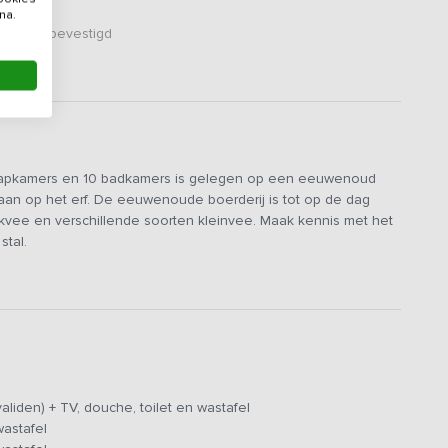
na.
er zijn bevestigd
aapkamers en 10 badkamers is gelegen op een eeuwenoud
aan op het erf. De eeuwenoude boerderij is tot op de dag
melkvee en verschillende soorten kleinvee. Maak kennis met het
stal.
er waar je met z’n allen kunt eten. De tafels kun je aan
keuken is van vele gemakken voorzien zoals 5-pits gasfornuis,
er.
. Er is een hoog-laag bed beschikbaar, een douchestoel
te verstelbaar toilet.
liden) + TV, douche, toilet en wastafel
wastafel
ale plek als vertrekpunt om te fietsen of te wandelen. Tijdens