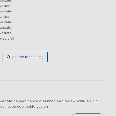
wastafel
n de omgeving te verkennen. De klompenpaden bieden mooie
wastafel
odatie is op loopafstand van het dorp, maar heeft toch een
wastafel
wastafel
wastafel
wastafel
wastafel
 wastafel
Virtuele rondleiding
e website hebben geboekt, kunnen een review schrijven. Op
geschreven door echte gasten.