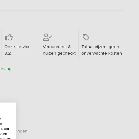
Onze service
Verhuurders &
Totaalprijzen, geen
9,2
huizen gecheckt
onverwachte kosten
geving
e
de
es om
eoordelingen
ikken
cookies