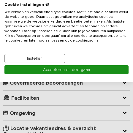
Beschrijving
Cookie instellingen 🍪
We verwerken verschillende type cookies. Met functionele cookies werkt
de website goed. Daarnaast gebruiken we analytische cookies
Dit vakantieadres in de Alblasserwaard heeft plaats voor maximaal
waarmee we de website elke dag een beetje beter maken. Als laatste
13 personen, verdeeld over 5 slaapkamers en 3 badkamers. Van
gebruiken we cookies om gericht advertenties te tonen op andere
websites. Door op 'Instellen' te klikken kun je je voorkeuren aanpassen.
spelletjes binnen tot fietsen langs de polderlandschappen, het is
Klik op 'Accepteren en doorgaan' om alle cookies te accepteren. Je kunt
een ideale uitvalsbasis voor zowel gezinnen, vrienden als
je voorkeuren later nog aanpassen op de cookiepagina.
collega’s.
Lees meer
Algemene ruimte(s)
Instellen
De ruime eetzaal is een plek waar iedereen gemakkelijk samen
Kamer indeling
kan komen, of dat nu is voor een stevige groepsmaaltijd of een
Accepteren en doorgaan
fanatieke spelletjes-middag. Doordat de eethoek open verbonden
is met de keuken, kun je makkelijk samen koken en praten, terwijl
Geverifieerde beoordelingen
iemand zorgt dat er koffie of thee gemaakt wordt. De zithoek met
televisie en vloerverwarming biedt ruimte of ’s avonds heerlijk te
Faciliteiten
relaxen.
Slaap- en badkamers
Omgeving
Op de begane grond is een slaapkamer ingericht voor
mindervaliden, inclusief aangepaste badkamer. Boven vind je
Locatie vakantieadres & overzicht
daarnaast 4 slaapkamers. Eén kamer heeft 3 eenpersoons