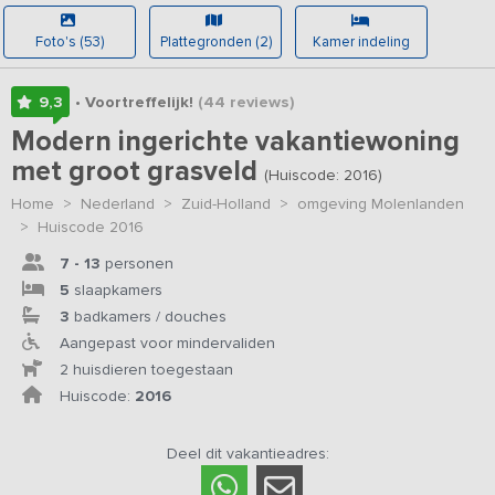
Foto's (53)
Plattegronden (2)
Kamer indeling
9,3
• Voortreffelijk!
(44
reviews
)
Modern ingerichte vakantiewoning
met groot grasveld
(Huiscode: 2016)
Home
>
Nederland
>
Zuid-Holland
>
omgeving Molenlanden
>
Huiscode 2016
7 - 13
personen
5
slaapkamers
3
badkamers / douches
Aangepast voor mindervaliden
2 huisdieren toegestaan
Huiscode:
2016
Deel dit vakantieadres: