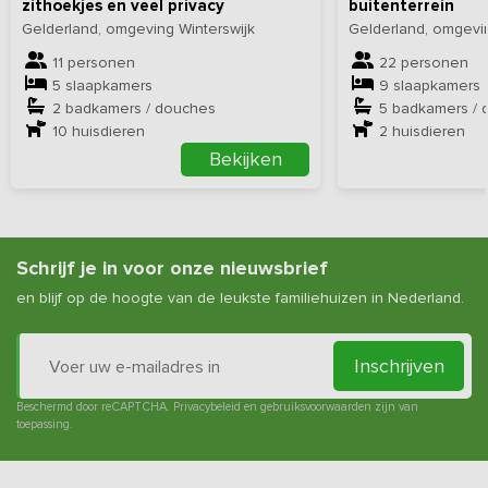
zithoekjes en veel privacy
buitenterrein
Gelderland, omgeving Winterswijk
Gelderland, omgevin
11 personen
22 personen
5 slaapkamers
9 slaapkamers
2 badkamers / douches
5 badkamers / 
10
huisdieren
2
huisdieren
Bekijken
Schrijf je in voor onze nieuwsbrief
en blijf op de hoogte van de leukste familiehuizen in Nederland.
Inschrijven
Beschermd door reCAPTCHA.
Privacybeleid
en
gebruiksvoorwaarden
zijn van
toepassing.