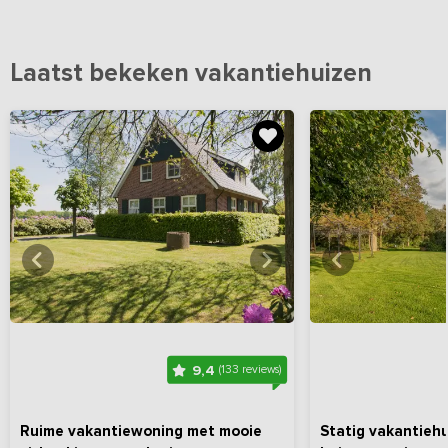
Laatst bekeken vakantiehuizen
Bekijk
hier
alle foto's
Bekijk
hi
9,4
(133 reviews)
Ruime vakantiewoning met mooie
Statig vakantiehu