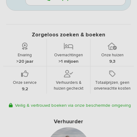
Zorgeloos zoeken & boeken
Ervaring
Overnachtingen
Onze huizen
>20 jaar
>1 miljoen
9,3
Onze service
Verhuurders &
Totaalprijzen, geen
huizen gecheckt
onverwachte kosten
9,2
Veilig & vertrouwd boeken via onze beschermde omgeving
Verhuurder