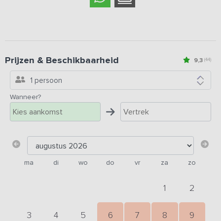
Prijzen & Beschikbaarheid
9,3
(44)
1 persoon
Wanneer?
ma
di
wo
do
vr
za
zo
1
2
3
4
5
6
7
8
9