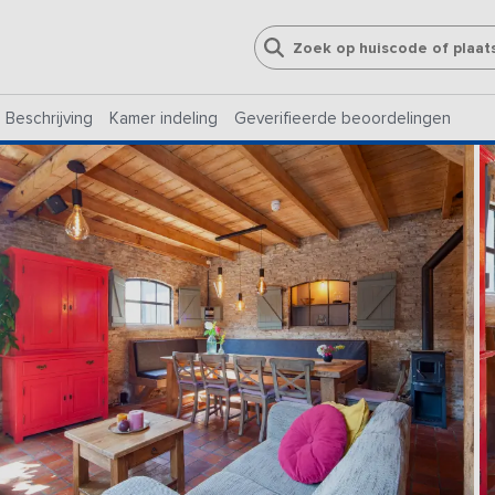
Beschrijving
Kamer indeling
Geverifieerde beoordelingen