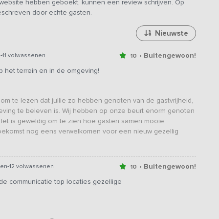
e website hebben geboekt, kunnen een review schrijven. Op
geschreven door echte gasten.
Nieuwste
-
• Buitengewoon!
n
11 volwassenen
10
op het terrein en in de omgeving!
om te lezen dat jullie zo hebben genoten van de gastvrijheid,
omgeving te beleven is. Wij hebben op onze beurt enorm genoten
. Het is geweldig om te zien hoe gasten samen mooie
 toekomst nog eens verwelkomen voor een nieuw gezellig
-
• Buitengewoon!
ren
12 volwassenen
10
ede communicatie top locaties gezellige