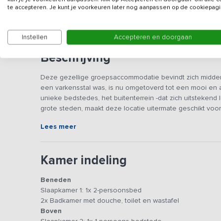
Gegevens van de verhuurd
te accepteren. Je kunt je voorkeuren later nog aanpassen op de cookiepagi
Instellen
Accepteren en doorgaan
Beschrijving
Deze gezellige groepsaccommodatie bevindt zich midden 
een varkensstal was, is nu omgetoverd tot een mooi en
unieke bedstedes, het buitenterrein -dat zich uitstekend l
grote steden, maakt deze locatie uitermate geschikt vo
Lees meer
De gezamenlijke ruimte is een knusse plek om samen te 
zijn gebleven. De antieke boerentegelvloer, de kleine 
geven een unieke sfeer aan deze zit- en eetruimte. De ke
Kamer indeling
vaatwasser, koelkast en voldoende keukengerei om een s
biedt door de lange bank en meerdere stoelen, genoeg
Beneden
na te tafelen, waarbij de kachel zorgt voor een aangen
Slaapkamer 1: 1x 2-persoonsbed
Beneden bevindt zich een 2-persoonskamer, zodat vrienden
2x Badkamer met douche, toilet en wastafel
hoeven om te slapen. Via de houten trap kom je op de b
Boven