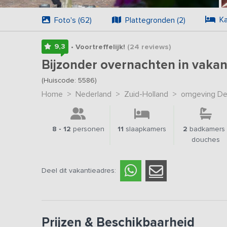
Ka
Foto's (62)
Plattegronden (2)
9,3
• Voortreffelijk!
(24
reviews
)
Bijzonder overnachten in vakan
(Huiscode: 5586)
Home
>
Nederland
>
Zuid-Holland
>
omgeving De
8 - 12
personen
11
slaapkamers
2
badkamers 
douches
Deel dit vakantieadres:
Prijzen & Beschikbaarheid