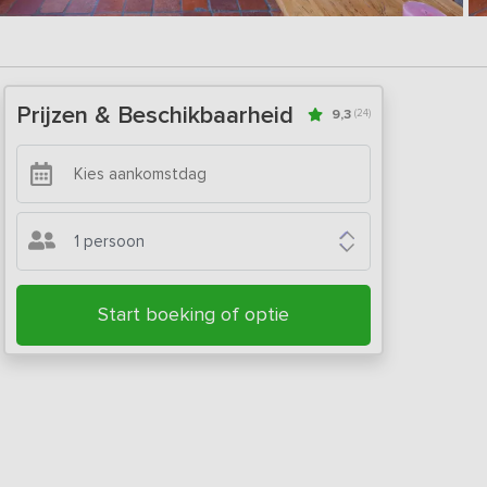
Prijzen & Beschikbaarheid
9,3
(24)
1 persoon
Start boeking of optie