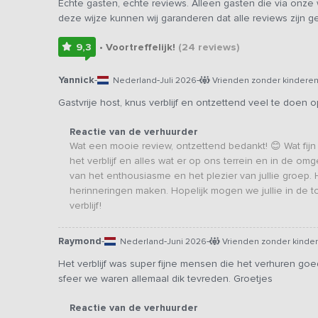
Echte gasten, echte reviews. Alleen gasten die via onz
deze wijze kunnen wij garanderen dat alle reviews zijn 
9,3
• Voortreffelijk!
(24
reviews
)
Yannick
-
-
-
Nederland
Juli 2026
Vrienden zonder kindere
Gastvrije host, knus verblijf en ontzettend veel te doen 
Reactie van de verhuurder
Wat een mooie review, ontzettend bedankt! 😊 Wat fijn 
het verblijf en alles wat er op ons terrein en in de 
van het enthousiasme en het plezier van jullie groep
herinneringen maken. Hopelijk mogen we jullie in de
verblijf!
Raymond
-
-
-
Nederland
Juni 2026
Vrienden zonder kinde
Het verblijf was super fijne mensen die het verhuren go
sfeer we waren allemaal dik tevreden. Groetjes
Reactie van de verhuurder