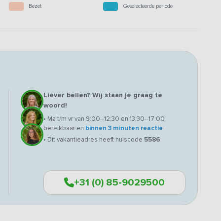
Bezet
Geselecteerde periode
Liever bellen? Wij staan je graag te
woord!
• Ma t/m vr van 9:00–12:30 en 13:30–17:00
bereikbaar en
binnen 3 minuten reactie
• Dit vakantieadres heeft huiscode
5586
+31 (0) 85-9029500