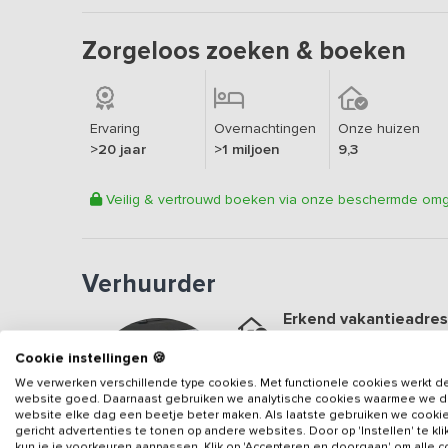
Zorgeloos zoeken & boeken
Ervaring
Overnachtingen
Onze huizen
>20 jaar
>1 miljoen
9,3
Veilig & vertrouwd boeken via onze beschermde om
Verhuurder
Erkend vakantieadres
Aangesloten sinds
2024
Cookie instellingen 🍪
Geweldige locatie
We verwerken verschillende type cookies. Met functionele cookies werkt d
website goed. Daarnaast gebruiken we analytische cookies waarmee we 
Een
9.3
op basis van
24
b
website elke dag een beetje beter maken. Als laatste gebruiken we cooki
gericht advertenties te tonen op andere websites. Door op 'Instellen' te kl
Veilig & vertrouwd
kun je je voorkeuren aanpassen. Klik op 'Accepteren en doorgaan' om alle 