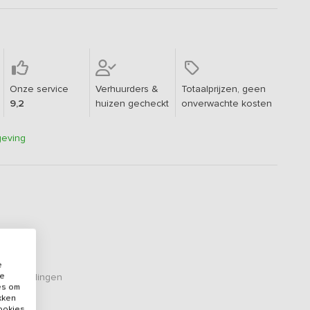
Onze service
Verhuurders &
Totaalprijzen, geen
9,2
huizen gecheckt
onverwachte kosten
geving
e
de
eoordelingen
es om
ikken
cookies