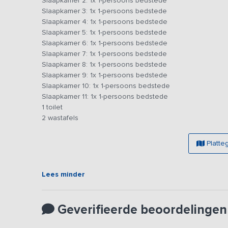
voor jong en oud een bijzondere ervaring zal zijn! Verde
Slaapkamer 2: 1x 1-persoons bedstede
voldoende ruimte en tijd heeft om zich klaar te maken v
Slaapkamer 3: 1x 1-persoons bedstede
Slaapkamer 4: 1x 1-persoons bedstede
Vervelen is hier niet aan de orde, er is op en rondom he
Slaapkamer 5: 1x 1-persoons bedstede
trampoline tot een potje beachvolleybal en van tafeltenni
Slaapkamer 6: 1x 1-persoons bedstede
de verhuurders (en eventuele andere gasten op het terrein
Slaapkamer 7: 1x 1-persoons bedstede
of familieweekend!
Slaapkamer 8: 1x 1-persoons bedstede
Slaapkamer 9: 1x 1-persoons bedstede
Slaapkamer 10: 1x 1-persoons bedstede
Slaapkamer 11: 1x 1-persoons bedstede
1 toilet
2 wastafels
Platte
Lees minder
Geverifieerde beoordelingen