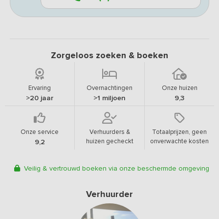
Zorgeloos zoeken & boeken
Ervaring
Overnachtingen
Onze huizen
>20 jaar
>1 miljoen
9,3
Onze service
Verhuurders &
Totaalprijzen, geen
huizen gecheckt
onverwachte kosten
9,2
Veilig & vertrouwd boeken via onze beschermde omgeving
Verhuurder