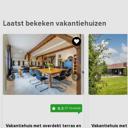
Laatst bekeken vakantiehuizen
Bekijk
hier
alle foto's
Bekijk
hi
9,3
(17 reviews)
Vakantiehuis met overdekt terras en
Vakantiehuis met