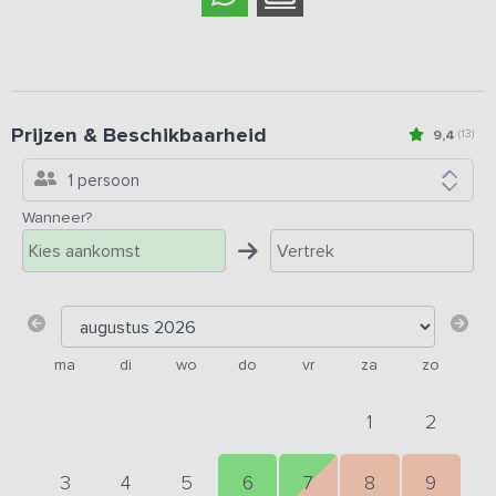
Prijzen & Beschikbaarheid
9,4
(13)
1 persoon
Wanneer?
ma
di
wo
do
vr
za
zo
1
2
3
4
5
6
7
8
9