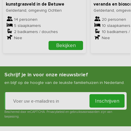
kunstgrasveld in de Betuwe
veranda en biosc
Gelderland, omgeving Ochten
Gelderland, omgevi
14 personen
20 personen
5 slaapkamers
10 slaapkamers
2 badkamers / douches
10 badkamers /
Nee
Nee
Bekijken
Schrijf je in voor onze nieuwsbrief
en blijf op de hoogte van de leukste familiehuizen in Nederland.
Inschrijven
Beschermd door reCAPTCHA.
Privacybeleid
en
gebruiksvoorwaarden
zijn van
toepassing.