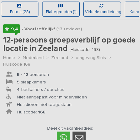
Foto's (28)
Plattegronden (1)
Virtuele rondleiding
Kamer
9,4
• Voortreffelijk!
(13
reviews
)
12-persoons groepsverblijf op goede
locatie in Zeeland
(Huiscode: 168)
Home
>
Nederland
>
Zeeland
>
omgeving Sluis
>
Huiscode 168
5 - 12
personen
5
slaapkamers
4
badkamers / douches
Niet aangepast voor mindervaliden
Huisdieren niet toegestaan
Huiscode:
168
Deel dit vakantieadres: