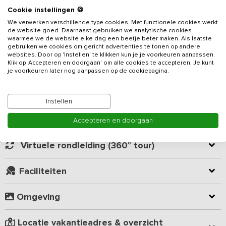
Cookie instellingen 🍪
Gelegen op het erf van een fruitteeltbedrijf vind je dit schitterende
We verwerken verschillende type cookies. Met functionele cookies werkt
12-persoons
vakantieadres
. Te midden van perenbomen is dit de
de website goed. Daarnaast gebruiken we analytische cookies
perfecte plek om te genieten van natuur, rust en ruimte. Er is een
waarmee we de website elke dag een beetje beter maken. Als laatste
speelveld met een trampoline, volleybalnet en jeu de boules
gebruiken we cookies om gericht advertenties te tonen op andere
baan. In de namiddag- en avondzon sluit je de dag af met een
websites. Door op 'Instellen' te klikken kun je je voorkeuren aanpassen.
Lees meer
Klik op 'Accepteren en doorgaan' om alle cookies te accepteren. Je kunt
bourgondische barbecue of een sfeervolle avond bij de
je voorkeuren later nog aanpassen op de cookiepagina.
kampvuurplaats.
Kamer indeling
Het appartement is volledig ingericht met een zithoek, eettafel en
Instellen
keuken. Je beschikt over vier 2-persoons kamers en een 4-
persoons kamer. Er een ruime badkamer met dubbele douche,
Geverifieerde beoordelingen
Accepteren en doorgaan
ligbad en toilet en een badkamer met dubbele douche. Naast de
vakantiewoning is een sauna (optioneel bij te boeken per
Virtuele rondleiding (360° tour)
dagdeel), door middel van opgieten creëer je verscheidene
geuren en kleuren.
Faciliteiten
Steden als Gent en Antwerpen en cultuur-historische Brugge zijn
sneller te bereiken dan bijvoorbeeld Rotterdam. De Belgische
Omgeving
badplaats Knokke-Heist ligt net over de grens. Kustplaatsen zijn
Cadzand-Bad met zijn prachtige nieuwe haven, Nieuwvliet-Bad,
Locatie vakantieadres & overzicht
Groede-Bad en het vissersdorp Breskens zijn snel te bereiken.