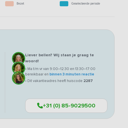
Bezet
Geselecteerde periode
Liever bellen? Wij staan je graag te
woord!
• Ma t/m vr van 9:00–12:30 en 13:30–17:00
bereikbaar en
binnen 3 minuten reactie
• Dit vakantieadres heeft huiscode
2287
+31 (0) 85-9029500