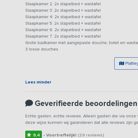
Slaapkamer 2: 2x stapelbed + wastafel
de huurders hiervan toegankelijk.
Slaapkamer 3: 2x stapelbed + wastafel
Slaapkamer 4: 2x stapelbed + wastafel
Slaapkamer 5: 2x stapelbed + wastafel
Slaapkamer 6: 2x stapelbed + wastafel
Slaapkamer 7: 2x stapelbed + wastafel
Grote badkamer met aangepaste douche, toilet en wasta
3 losse douches
Platte
Lees minder
Geverifieerde beoordelingen
Echte gasten, echte reviews. Alleen gasten die via onz
deze wijze kunnen wij garanderen dat alle reviews zijn 
9,4
• Voortreffelijk!
(29
reviews
)