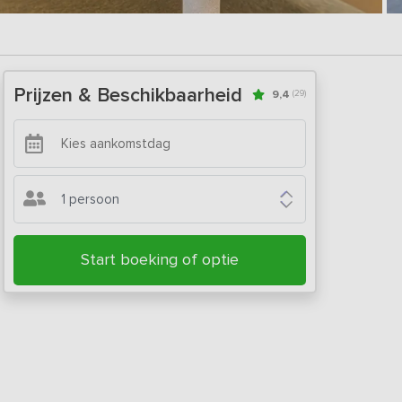
Prijzen & Beschikbaarheid
9,4
(29)
1 persoon
Start boeking of optie