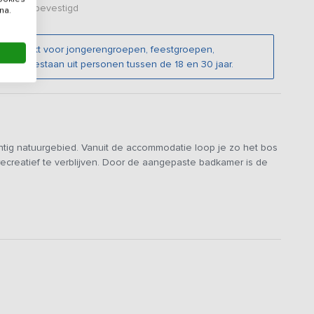
er zijn bevestigd
na.
t geschikt voor jongerengroepen, feestgroepen,
uitend bestaan uit personen tussen de 18 en 30 jaar.
htig natuurgebied. Vanuit de accommodatie loop je zo het bos
 recreatief te verblijven. Door de aangepaste badkamer is de
l 26 personen en voorzien van 7 slaapkamers. De ruime
 het zitgedeelte staan verschillende banken en een TV. In het
n aan de verschillenden eettafels voorzien van 26 stoelen.
pits gasfornuis met oven, magnetron, koelkast met vriesvak,
ot grasveld van ongeveer 2100m2 waar allerlei
uitenruimte hoort bij de accommodatie en is dus alleen voor