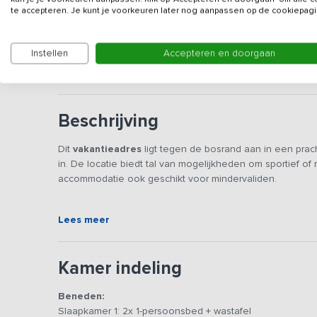
Gegevens van de verhuurd
te accepteren. Je kunt je voorkeuren later nog aanpassen op de cookiepagi
Gezien de rustige ligging is deze accommodatie nie
Instellen
Accepteren en doorgaan
sportverenigingen of vergelijkbare groepen die uitsl
Beschrijving
Dit
vakantieadres
ligt tegen de bosrand aan in een prac
in. De locatie biedt tal van mogelijkheden om sportief of
accommodatie ook geschikt voor mindervaliden.
De gelijkvloerse accommodatie is geschikt voor maximaa
Lees meer
verblijfsruimte is verdeeld in een zit- en eetgedeelte. In
eetgedeelte kun je met de gehele groep gezamenlijk ete
De keuken is volledig ingericht met vaatwasser, groot 6 
Kamer indeling
koffieapparaat en waterkoker.
Beneden:
Via de tuindeur kom je op een terras, met meubilair, gro
Slaapkamer 1: 2x 1-persoonsbed + wastafel
groepsactiviteiten georganiseerd kunnen worden. Deze b