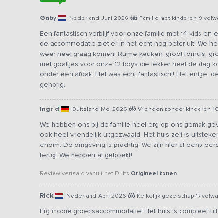
Gaby
-
-
-
-
Nederland
Juni 2026
Familie met kinderen
9 volw
Een fantastisch verblijf voor onze familie met 14 kids en
de accommodatie ziet er in het echt nog beter uit! We 
weer heel graag komen! Ruime keuken, groot fornuis, gro
met goaltjes voor onze 12 boys die lekker heel de dag 
onder een afdak. Het was echt fantastisch!! Het enige, de
gehorig.
Ingrid
-
-
-
-
Duitsland
Mei 2026
Vrienden zonder kinderen
1
We hebben ons bij de familie heel erg op ons gemak gev
ook heel vriendelijk uitgezwaaid. Het huis zelf is uitstek
enorm. De omgeving is prachtig. We zijn hier al eens e
terug. We hebben al geboekt!
Review vertaald vanuit het Duits
Origineel tonen
Rick
-
-
-
-
Nederland
April 2026
Kerkelijk gezelschap
17 volw
Erg mooie groepsaccommodatie! Het huis is compleet uit