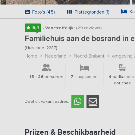
Ka
Foto's (45)
Plattegronden (1)
9,4
• Voortreffelijk!
(29
reviews
)
Familiehuis aan de bosrand in 
(Huiscode: 2287)
Home
>
Nederland
>
Noord-Brabant
>
omgeving L
15 - 26
personen
7
slaapkamers
4
badkamers 
douches
Deel dit vakantieadres:
Prijzen & Beschikbaarheid