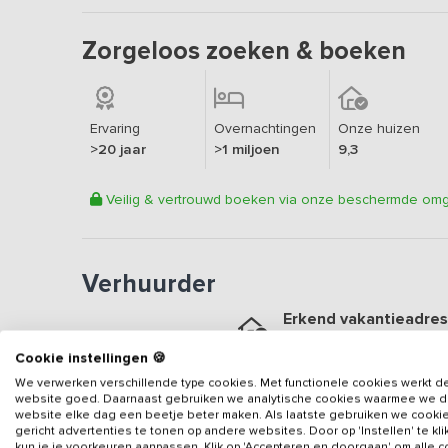
Zorgeloos zoeken & boeken
Ervaring
Overnachtingen
Onze huizen
>20 jaar
>1 miljoen
9,3
Veilig & vertrouwd boeken via onze beschermde om
Verhuurder
Erkend vakantieadres
Aangesloten sinds
2016
Cookie instellingen 🍪
Geweldige locatie
We verwerken verschillende type cookies. Met functionele cookies werkt d
website goed. Daarnaast gebruiken we analytische cookies waarmee we 
Een
9.4
op basis van
29
b
website elke dag een beetje beter maken. Als laatste gebruiken we cooki
gericht advertenties te tonen op andere websites. Door op 'Instellen' te kl
Veilig & vertrouwd
kun je je voorkeuren aanpassen. Klik op 'Accepteren en doorgaan' om alle 