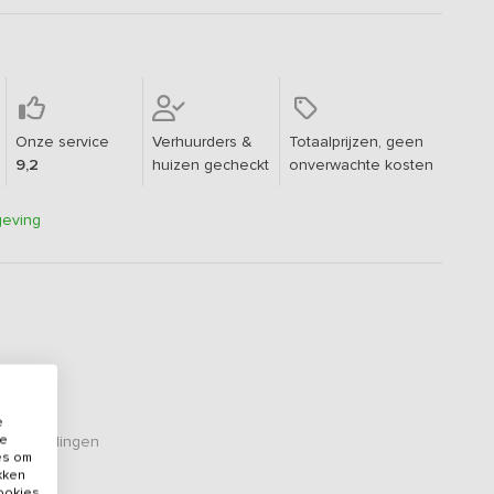
Onze service
Verhuurders &
Totaalprijzen, geen
9,2
huizen gecheckt
onverwachte kosten
geving
e
de
eoordelingen
es om
ikken
cookies