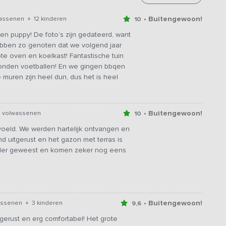
• Buitengewoon!
assenen + 12 kinderen
10
 een puppy! De foto’s zijn gedateerd, want
hebben zo genoten dat we volgend jaar
te oven en koelkast! Fantastische tuin
konden voetballen! En we gingen bbqen
 muren zijn heel dun, dus het is heel
• Buitengewoon!
6 volwassenen
10
oeld. We werden hartelijk ontvangen en
end uitgerust en het gazon met terras is
erder geweest en komen zeker nog eens
• Buitengewoon!
assenen + 3 kinderen
9,6
gerust en erg comfortabel! Het grote