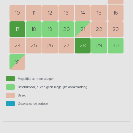
10
11
12
13
14
15
16
17
18
19
20
21
22
23
24
25
26
27
28
29
30
31
Mogelijke aankomstdagen
Beschikbaar, alleen geen mogelijke aankomstdag
Bezet
Geselecteerde periode