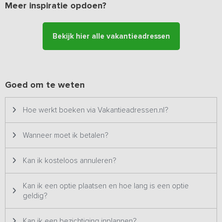
Meer inspiratie opdoen?
allemaal te doen is in de buurt en waar de mooiste en gezelligste
plekjes zijn.
Bovendien is de accommodatie bijzonder geschikt voor
Bekijk hier alle vakantieadressen
rolstoelgebruikers en mindervaliden. De accommodatie is
drempelloos, er is een hoog-laagbed en zijn toiletbeugels en een
douchestoel en papegaai op aanvraag beschikbaar.
Goed om te weten
Hoe werkt boeken via Vakantieadressen.nl?
Wanneer moet ik betalen?
Kan ik kosteloos annuleren?
Kan ik een optie plaatsen en hoe lang is een optie
geldig?
Kan ik een bezichtiging inplannen?