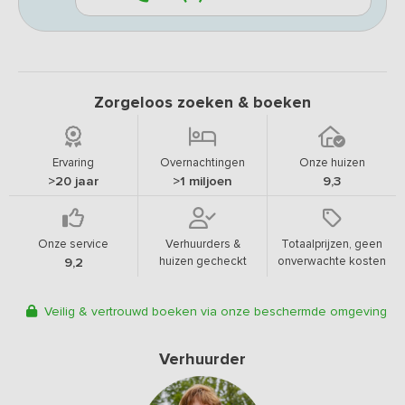
Zorgeloos zoeken & boeken
Ervaring
Overnachtingen
Onze huizen
>20 jaar
>1 miljoen
9,3
Onze service
Verhuurders &
Totaalprijzen, geen
huizen gecheckt
onverwachte kosten
9,2
Veilig & vertrouwd boeken via onze beschermde omgeving
Verhuurder