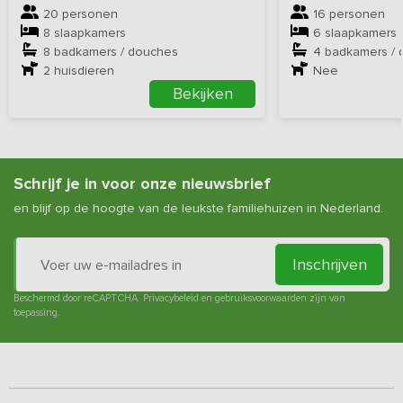
20 personen
16 personen
8 slaapkamers
6 slaapkamers
8 badkamers / douches
4 badkamers /
2
huisdieren
Nee
Bekijken
Schrijf je in voor onze nieuwsbrief
en blijf op de hoogte van de leukste familiehuizen in Nederland.
Inschrijven
Beschermd door reCAPTCHA.
Privacybeleid
en
gebruiksvoorwaarden
zijn van
toepassing.