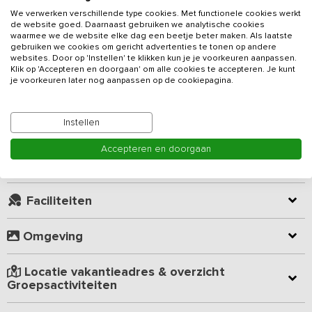
We verwerken verschillende type cookies. Met functionele cookies werkt
Dit luxe
vakantieadres
in Zuid Limburg beschikt over 3
de website goed. Daarnaast gebruiken we analytische cookies
slaapkamers en is geschikt voor maximaal 8 personen. Vanaf de
waarmee we de website elke dag een beetje beter maken. Als laatste
woning heb je een schitterend uitzicht over het Zuid Limburgse
gebruiken we cookies om gericht advertenties te tonen op andere
websites. Door op 'Instellen' te klikken kun je je voorkeuren aanpassen.
landschap!
Klik op 'Accepteren en doorgaan' om alle cookies te accepteren. Je kunt
je voorkeuren later nog aanpassen op de cookiepagina.
Lees meer
Het vakantiehuis heeft een gezellige zithoek met TV, DVD-speler,
tafel, stoelen en zitbank voor 8 personen. De open keuken is van
alle gemakken voorzien zoals een oven/magnetron, 4-pits
Instellen
Kamer indeling
gasfornuis, koelkast met diepvries en een vaatwasser. De
Accepteren en doorgaan
eetkamertafel biedt plaats voor maximaal 8 personen.
Geverifieerde beoordelingen
Ook aan de kinderen is gedacht. Er is een speelweide om heerlijk
te ravotten, speeltoestel, grote trampoline en van ongeveer juni
Faciliteiten
t/m september een groot zwembad (deze wordt gedeeld met twee
andere accommodaties). Ook is er voldoende speelgoed. Voor de
Omgeving
kleintjes is er een kinderbedje, kinderbox, kinderstoel en
kinderbad op aanvraag gratis beschikbaar.
Locatie vakantieadres & overzicht
Bij aankomst staat een Limburgse vlaai voor je klaar. In het
Groepsactiviteiten
vakantiehuis liggen verschillende folders met wandel- en
fietsroutes. Tevens kunnen de verhuurders adviseren wat er