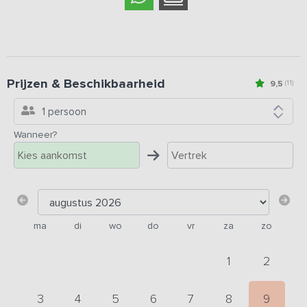
Prijzen & Beschikbaarheid
9,5
(11)
1 persoon
Wanneer?
ma
di
wo
do
vr
za
zo
1
2
3
4
5
6
7
8
9