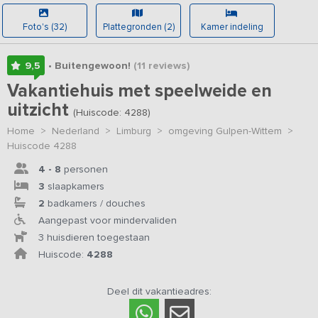
Foto's (32)
Plattegronden (2)
Kamer indeling
9,5
• Buitengewoon!
(11
reviews
)
Vakantiehuis met speelweide en
uitzicht
(Huiscode: 4288)
Home
>
Nederland
>
Limburg
>
omgeving Gulpen-Wittem
>
Huiscode 4288
4 - 8
personen
3
slaapkamers
2
badkamers / douches
Aangepast voor mindervaliden
3 huisdieren toegestaan
Huiscode:
4288
Deel dit vakantieadres: