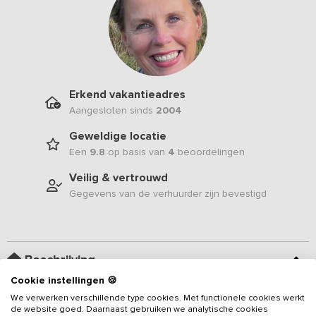
Erkend vakantieadres
Aangesloten sinds
2004
Geweldige locatie
Een
9.8
op basis van
4
beoordelingen
Veilig & vertrouwd
Gegevens van de verhuurder zijn bevestigd
Beschrijving
Cookie instellingen 🍪
In het glooiende heuvellandschap van Zuid-Limburg, vlak bij de
We verwerken verschillende type cookies. Met functionele cookies werkt
de website goed. Daarnaast gebruiken we analytische cookies
Belgische grens, ligt dit
stijlvolle vakantieadres voor 20