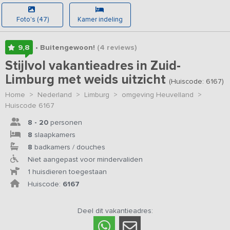
Foto's (47)
Kamer indeling
9,8
• Buitengewoon!
(4
reviews
)
Stijlvol vakantieadres in Zuid-
Limburg met weids uitzicht
(Huiscode: 6167)
Home
>
Nederland
>
Limburg
>
omgeving Heuvelland
>
Huiscode 6167
8 - 20
personen
8
slaapkamers
8
badkamers / douches
Niet aangepast voor mindervaliden
1 huisdieren toegestaan
Huiscode:
6167
Deel dit vakantieadres: