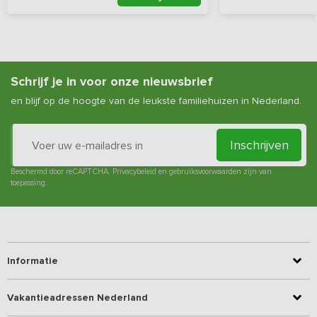
Schrijf je in voor onze nieuwsbrief
en blijf op de hoogte van de leukste familiehuizen in Nederland.
Inschrijven
Beschermd door reCAPTCHA.
Privacybeleid
en
gebruiksvoorwaarden
zijn van
toepassing.
Informatie
Vakantieadressen Nederland