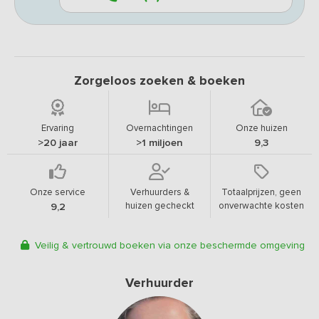
Zorgeloos zoeken & boeken
Ervaring
Overnachtingen
Onze huizen
>20 jaar
>1 miljoen
9,3
Onze service
Verhuurders &
Totaalprijzen, geen
huizen gecheckt
onverwachte kosten
9,2
Veilig & vertrouwd boeken via onze beschermde omgeving
Verhuurder