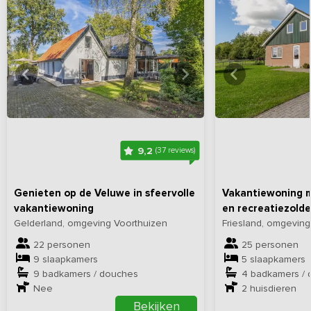
Bekijk
hier
alle foto's
Bekijk
hi
9,2
(37 reviews)
Genieten op de Veluwe in sfeervolle
Vakantiewoning m
vakantiewoning
en recreatiezolde
Gelderland, omgeving Voorthuizen
Friesland, omgevin
22 personen
25 personen
9 slaapkamers
5 slaapkamers
9 badkamers / douches
4 badkamers /
Nee
2
huisdieren
Bekijken