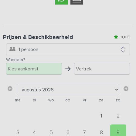
Prijzen & Beschikbaarheid
9,8
(4)
1 persoon
Wanneer?
ma
di
wo
do
vr
za
zo
1
2
3
4
5
6
7
8
9