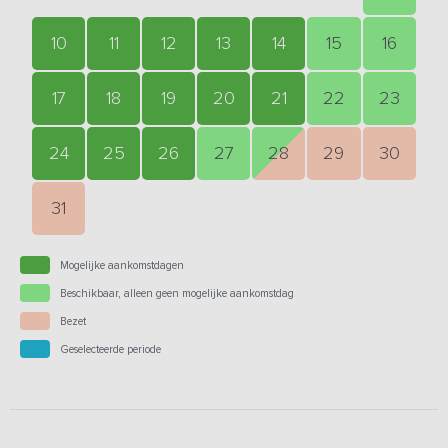
10
11
12
13
14
15
16
17
18
19
20
21
22
23
24
25
26
27
28
29
30
31
Mogelijke aankomstdagen
Beschikbaar, alleen geen mogelijke aankomstdag
Bezet
Geselecteerde periode