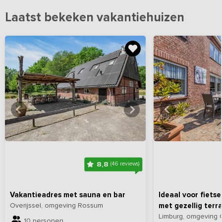
Laatst bekeken vakantiehuizen
Bekijk
hier
alle foto's
Bekijk
hi
8,8
(46 reviews)
Vakantieadres met sauna en bar
Ideaal voor fiets
Overijssel, omgeving Rossum
met gezellig terr
Limburg, omgeving 
10 personen