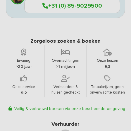
+31 (0) 85-9029500
Zorgeloos zoeken & boeken
Ervaring
Overnachtingen
Onze huizen
>20 jaar
>1 miljoen
9,3
Onze service
Verhuurders &
Totaalprijzen, geen
huizen gecheckt
onverwachte kosten
9,2
Veilig & vertrouwd boeken via onze beschermde omgeving
Verhuurder