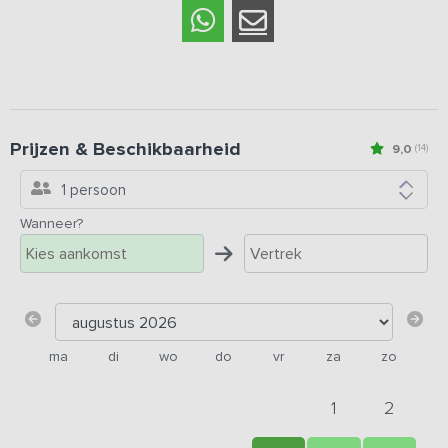
Prijzen & Beschikbaarheid
9,0
(14)
1 persoon
Wanneer?
ma
di
wo
do
vr
za
zo
1
2