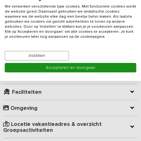
We verwerken verschillende type cookies. Met functionele cookies werkt
Op ca. 2 kilometer van het Wad ligt dit
vakantieadres
voor 30
de website goed. Daarnaast gebruiken we analytische cookies
personen voorzien van 6 slaapkamers. Tijdens de verbouwing van
waarmee we de website elke dag een beetje beter maken. Als laatste
gebruiken we cookies om gericht advertenties te tonen op andere
de gezellige en knusse schuur zijn zoveel mogelijk de oude
websites. Door op 'Instellen' te klikken kun je je voorkeuren aanpassen.
elementen intact gebleven. Hierdoor is er een unieke balans
Klik op 'Accepteren en doorgaan' om alle cookies te accepteren. Je kunt
ontstaan tussen een ouderwetse kampeerboerderij en een
je voorkeuren later nog aanpassen op de cookiepagina.
Lees meer
moderne groepsaccommodatie die van alle eigentijdse gemakken
is voorzien.
Instellen
Kamer indeling
In de grote groepsruimte vind je een nostalgische keuken met 5-
Accepteren en doorgaan
pits fornuis, koelkast en afwasmachine. Aan de andere kant kun je
gezellig hangen aan de bar die gemaakt is van oude
Geverifieerde beoordelingen
stalmaterialen. Ook zijn er leuke zitjes gerealiseerd, net als grote
boeren stamtafels waaraan je gezellig kunt eten, kaarten of
Faciliteiten
kletsen.
Omgeving
Buiten bevinden zich het terras en de speelweiden (met volleybal-
en voetbalveld), net als een kanosteiger. In de weilanden rondom
het groepsverblijf kun je een leuk spel gaan spelen, een vlot
Locatie vakantieadres & overzicht
bouwen of Jeu de boulen. Bij de accommodatie hoort een grote
Groepsactiviteiten
barbecue. Ook is er een kampvuurplek waar je ‘s avonds gezellig
bij het vuur kan zitten.