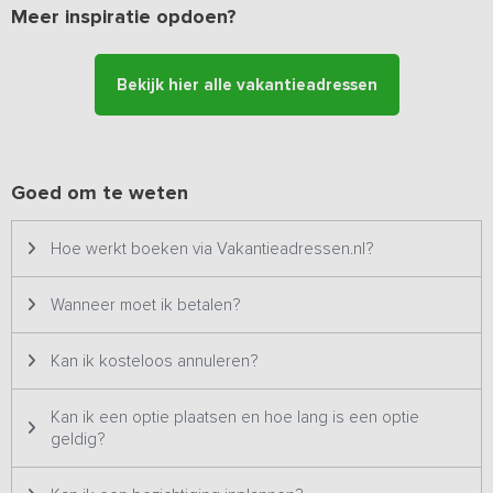
Meer inspiratie opdoen?
Bijzonderheden: Dit vakantieadres is zowel voor kleine als
grotere groepen geschikt en staat daarom twee keer op ons
Bekijk hier alle vakantieadressen
platform. Het betreft hetzelfde vakantieadres met dezelfde
foto's & prijzen en wordt dus ook altijd aan één groep tegelijk
verhuurd.
Goed om te weten
Hoe werkt boeken via Vakantieadressen.nl?
Wanneer moet ik betalen?
Kan ik kosteloos annuleren?
Kan ik een optie plaatsen en hoe lang is een optie
geldig?