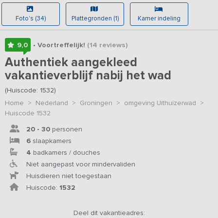
Foto's (34)
Plattegronden (1)
Kamer indeling
9,0
• Voortreffelijk!
(14
reviews
)
Authentiek aangekleed
vakantieverblijf nabij het wad
(Huiscode: 1532)
Home
>
Nederland
>
Groningen
>
omgeving Uithuizerwad
>
Huiscode 1532
20 - 30
personen
6
slaapkamers
4
badkamers / douches
Niet aangepast voor mindervaliden
Huisdieren niet toegestaan
Huiscode:
1532
Deel dit vakantieadres: