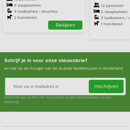
4 slaapkamers
12 personen
4 badkamers / douches
5 slaapkamers
2
huisdieren
3 badkamers / 
1
huisdieren
Bekijken
Schrijf je in voor onze nieuwsbrief
en blijf op de hoogte van de leukste familiehuizen in Nederland.
Inschrijven
Beschermd door reCAPTCHA.
Privacybeleid
en
gebruiksvoorwaarden
zijn van
toepassing.