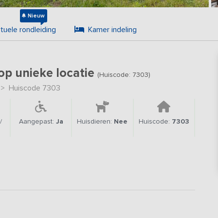
Nieuw
rtuele rondleiding
Kamer indeling
op unieke locatie
(Huiscode: 7303)
>
Huiscode 7303
/
Aangepast:
Ja
Huisdieren:
Nee
Huiscode:
7303