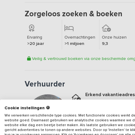
Zorgeloos zoeken & boeken
Ervaring
Overnachtingen
Onze huizen
>20 jaar
>1 miljoen
9,3
Veilig & vertrouwd boeken via onze beschermde om
Verhuurder
Erkend vakantieadres
Aangesloten sinds
2024
Cookie instellingen 🍪
Geweldige locatie
We verwerken verschillende type cookies. Met functionele cookies werkt d
Een
9.3
op basis van
14
b
website goed. Daarnaast gebruiken we analytische cookies waarmee we 
website elke dag een beetje beter maken. Als laatste gebruiken we cooki
Veilig & vertrouwd
gericht advertenties te tonen op andere websites. Door op 'Instellen' te kl
kun je je voorkeuren aanpassen. Klik op 'Accepteren en doorgaan' om alle 