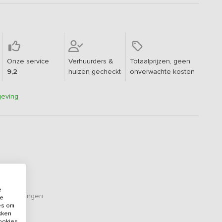
Onze service
Verhuurders &
Totaalprijzen, geen
9,2
huizen gecheckt
onverwachte kosten
geving
e
eoordelingen
de
es om
ikken
cookies