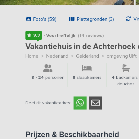
Vi
Foto's (59)
Plattegronden (3)
9,3
• Voortreffelijk!
(14
reviews
)
Vakantiehuis in de Achterhoek 
Home
>
Nederland
>
Gelderland
>
omgeving Ulft
8 - 24
personen
8
slaapkamers
4
badkamers 
douches
Deel dit vakantieadres:
Prijzen & Beschikbaarheid