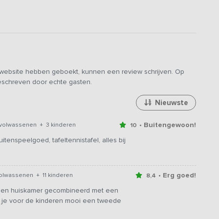
e website hebben geboekt, kunnen een review schrijven. Op
geschreven door echte gasten.
Nieuwste
• Buitengewoon!
volwassenen + 3 kinderen
10
itenspeelgoed, tafeltennistafel, alles bij
• Erg goed!
volwassenen + 11 kinderen
8,4
er en huiskamer gecombineerd met een
 je voor de kinderen mooi een tweede