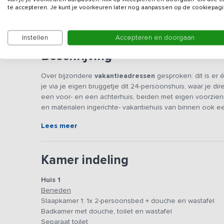
Gegevens van de verhuurd
te accepteren. Je kunt je voorkeuren later nog aanpassen op de cookiepagi
Instellen
Accepteren en doorgaan
Beschrijving
Over bijzondere
vakantieadressen
gesproken: dit is er
je via je eigen bruggetje dit 24-persoonshuis, waar je dire
een voor- en een achterhuis, beiden met eigen voorziening
en materialen ingerichte- vakantiehuis van binnen ook e
combinatie met de luxe slaap- en badkamers én een speelr
Lees meer
om een paar dagen met familie of vrienden de reuring va
Beide huizen hebben een grote living die meerdere functi
Kamer indeling
van hout, metaal en rustige kleuren, doen de ruimtes gez
een select gezelschap op de comfortabel banken kunt rel
Huis 1
een knus hoekje om de krant te lezen, gaat een ander naa
Beneden
vriend. In de ruime, goed uitgeruste keukens kun je je koo
Slaapkamer 1: 1x 2-persoonsbed + douche en wastafel
keukenbenodigdheden voor handen, maar vooral heel vee
Badkamer met douche, toilet en wastafel
het hele gezelschap samen aan de lange tafel genieten v
Separaat toilet
herinneringen ophalen. Standaard staan in beide huizen 