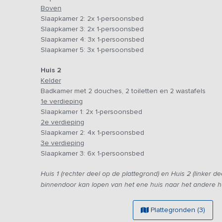
Boven
klaarzetten, dat bij aankomst al 24 stoelen in het achterh
Slaapkamer 2: 2x 1-persoonsbed
In huis 1 is beneden een badkamer met douche, toilet e
Slaapkamer 3: 2x 1-persoonsbed
badkamer. De overige 4 slaapkamers bevinden zich op de
Slaapkamer 4: 3x 1-persoonsbed
persoonskamers, welke samen de ruime badkamer met be
Slaapkamer 5: 3x 1-persoonsbed
de bovenverdiepingen, de badkamer vind je in de kelder.
Huis 2
voor 4 personen en de laatste slaapkamer beschikt ove
Kelder
badkamer met twee douches, twee toiletten en 2 wastafe
Badkamer met 2 douches, 2 toiletten en 2 wastafels
gewekt wordt door een concert van vogelgeluiden, een n
1e verdieping
Rondom het huis is de tuin gelegen. De kinderen kunnen 
Slaapkamer 1: 2x 1-persoonsbed
trampoline en de ouders kunnen lekker ontspannen en g
2e verdieping
zonnestralen. Een heerlijke plek om samen te zitten en 
Slaapkamer 2: 4x 1-persoonsbed
genot van goede gesprekken en een afsluitend drankje
3e verdieping
Slaapkamer 3: 6x 1-persoonsbed
Huis 1 (rechter deel op de plattegrond) en Huis 2 (linker de
binnendoor kan lopen van het ene huis naar het andere h
Plattegronden (3)