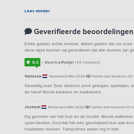
Lees minder
Geverifieerde beoordelingen
Echte gasten, echte reviews. Alleen gasten die via onz
deze wijze kunnen wij garanderen dat alle reviews zijn 
9,3
• Voortreffelijk!
(14
reviews
)
Vanessa
-
-
-
-
Nederland
Mei 2026
Familie met kinderen
20 
Geweldig huis! Zeer sfeervol, privé gelegen, spelletjes, bu
de hand! Mooie keukens en badkamers.
Jochem
-
-
-
-
Nederland
Mei 2026
Familie met kinderen
13 
Erg genoten van het huis en de locatie. Mooie eetkam
open keuken. Doordat het een geschakeld huis was kon
huiskamer creëren. Trampolines waren erg in trek.