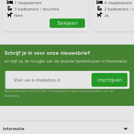
7 slaapkamers
4 slaapkamers
3 badkamers / douches
2 badkamers / 
Nee
Ja
Bekijken
Schrijf je in voor onze nieuwsbrief
en blijf op de hoogte van de leukste familiehuizen in Nederland.
Inschrijven
Beschermd door reCAPTCHA.
Privacybeleid
en
gebruiksvoorwaarden
zijn van
toepassing.
Informatie