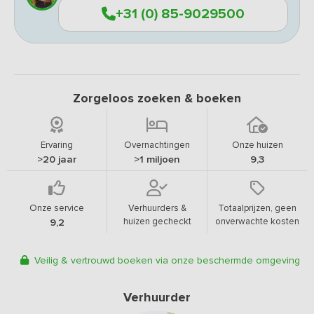
+31 (0) 85-9029500
Zorgeloos zoeken & boeken
Ervaring
Overnachtingen
Onze huizen
>20 jaar
>1 miljoen
9,3
Onze service
Verhuurders &
Totaalprijzen, geen
huizen gecheckt
onverwachte kosten
9,2
Veilig & vertrouwd boeken via onze beschermde omgeving
Verhuurder