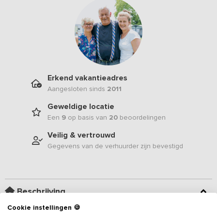
Erkend vakantieadres
Aangesloten sinds
2011
Geweldige locatie
Een
9
op basis van
20
beoordelingen
Veilig & vertrouwd
Gegevens van de verhuurder zijn bevestigd
Beschrijving
Cookie instellingen 🍪
Wil je in volle glorie genieten van de groene weilanden, grazende