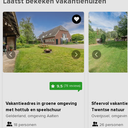
Laatst bekeken vakantiehuizen
Bekijk
hier
alle foto's
Bekijk
hi
9,5
(78 reviews)
Vakantieadres in groene omgeving
Sfeervol vakantiev
met hottub en speelschuur
Twentse natuur
Gelderland, omgeving Aalten
Overijssel, omgevi
18 personen
26 personen