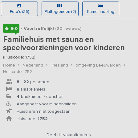
Foto's (36)
Plattegronden (2)
Kamer indeling
9,0
• Voortreffelijk!
(20
reviews
)
Familiehuis met sauna en
speelvoorzieningen voor kinderen
(Huiscode: 1752)
Home
>
Nederland
>
Friesland
>
omgeving Leeuwarden
>
Huiscode 1752
8 - 22
personen
8
slaapkamers
4
badkamers / douches
Aangepast voor mindervaliden
Huisdieren niet toegestaan
Huiscode:
1752
Deel dit vakantieadres: