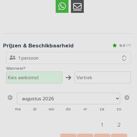
Prijzen & Beschikbaarheid
9,0
(20)
1 persoon
Wanneer?
ma
di
wo
do
vr
za
zo
1
2