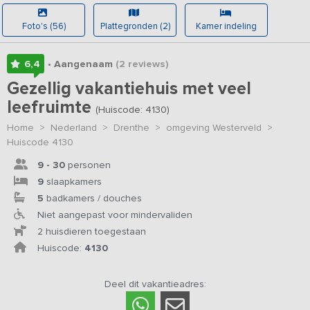
Foto's (56)
Plattegronden (2)
Kamer indeling
6,4
• Aangenaam
(2
reviews
)
Gezellig vakantiehuis met veel
leefruimte
(Huiscode: 4130)
Home
>
Nederland
>
Drenthe
>
omgeving Westerveld
>
Huiscode 4130
9 - 30
personen
9
slaapkamers
5
badkamers / douches
Niet aangepast voor mindervaliden
2 huisdieren toegestaan
Huiscode:
4130
Deel dit vakantieadres: