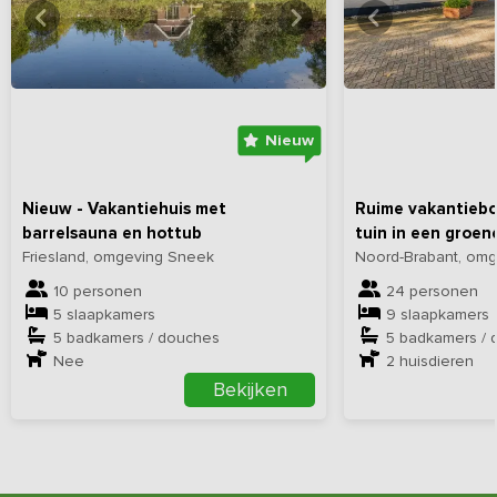
Bekijk
hier
alle foto's
Bekijk
hi
Nieuw
Nieuw - Vakantiehuis met
Ruime vakantiebo
barrelsauna en hottub
tuin in een groe
Friesland, omgeving Sneek
Noord-Brabant, omg
10 personen
24 personen
5 slaapkamers
9 slaapkamers
5 badkamers / douches
5 badkamers / 
Nee
2
huisdieren
Bekijken