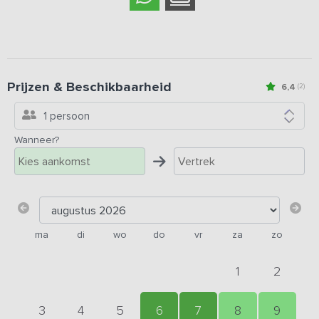
Prijzen & Beschikbaarheid
6,4
(2)
1 persoon
Wanneer?
ma
di
wo
do
vr
za
zo
1
2
3
4
5
6
7
8
9