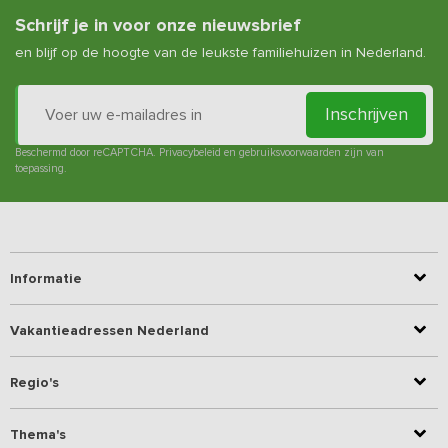
Schrijf je in voor onze nieuwsbrief
en blijf op de hoogte van de leukste familiehuizen in Nederland.
Inschrijven
Beschermd door reCAPTCHA.
Privacybeleid
en
gebruiksvoorwaarden
zijn van
toepassing.
Informatie
Vakantieadressen Nederland
Regio's
Thema's