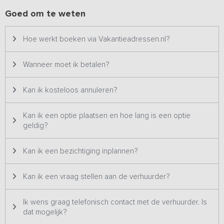
zonder elkaar in de weg te zitten. Hier word je wakker met uitzicht
Goed om te weten
op de natuur en val je in slaap met het geluid van stilte, ideaal om
helemaal tot rust te komen.
Hoe werkt boeken via Vakantieadressen.nl?
Buiten
Wanneer moet ik betalen?
Rondom het huis liggen
verschillende terrassen en een grote
weide
die overloopt in het Drentse landschap. Hier kun je
ontbijten in de zon, samen buiten eten of gewoon even niets
Kan ik kosteloos annuleren?
doen.
De verschillende terrassen bieden plekken in zon en
schaduw, perfect voor lange zomeravonden of een kop koffie
Kan ik een optie plaatsen en hoe lang is een optie
in de vroege ochtend
. De ligging in de regio maakt dit huis een
geldig?
ideale uitvalsbasis voor wandelingen, fietstochten en het
ontdekken van Drenthe. Na een dag buiten kom je hier thuis, met
ruimte voor iedereen, binnen én buiten.
Kan ik een bezichtiging inplannen?
Kan ik een vraag stellen aan de verhuurder?
Ik wens graag telefonisch contact met de verhuurder. Is
dat mogelijk?