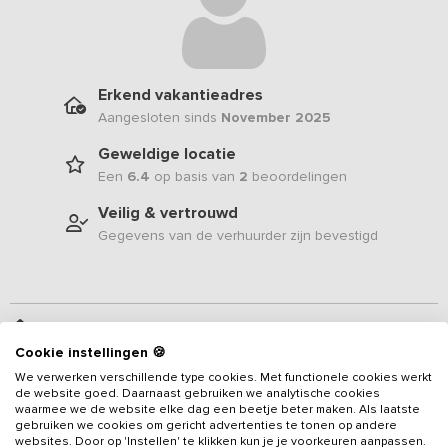
Erkend vakantieadres
Aangesloten sinds
November 2025
Geweldige locatie
Een
6.4
op basis van
2
beoordelingen
Veilig & vertrouwd
Gegevens van de verhuurder zijn bevestigd
Beschrijving
Cookie instellingen 🍪
We verwerken verschillende type cookies. Met functionele cookies werkt
Te midden van het Drentse landschap ligt
dit ruime
de website goed. Daarnaast gebruiken we analytische cookies
vakantieadres voor 30 personen
, met 9 slaapkamers en 5
waarmee we de website elke dag een beetje beter maken. Als laatste
badkamers. Het landhuis is sfeervol en licht ingericht, met veel
gebruiken we cookies om gericht advertenties te tonen op andere
websites. Door op 'Instellen' te klikken kun je je voorkeuren aanpassen.
hout, zachte tinten en doorkijkjes naar buiten. Buiten strekt het erf