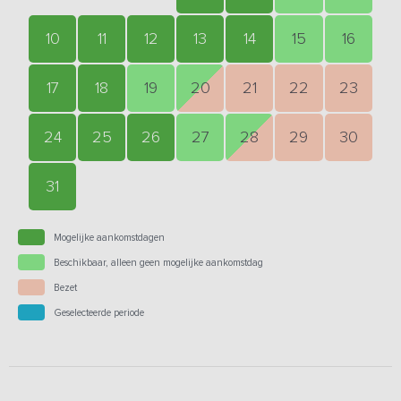
10
11
12
13
14
15
16
17
18
19
20
21
22
23
24
25
26
27
28
29
30
31
Mogelijke aankomstdagen
Beschikbaar, alleen geen mogelijke aankomstdag
Bezet
Geselecteerde periode