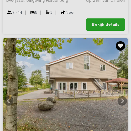
Overijssel, omgeving Hardenberg
Op 2 km van Diffelen
7 - 14
5
2
Nee
Bekijk details