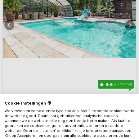
9,6
(76 reviews)
Familiehuis met overdekt zwembad,
Cookie instellingen 🍪
bubbelbad, Finse sauna en bar
We verwerken verschillende type cookies. Met functionele cookies werkt
Overijssel, omgeving Hardenberg
Op 5 km van Diffelen
de website goed. Daarnaast gebruiken we analytische cookies
waarmee we de website elke dag een beetje beter maken. Als laatste
gebruiken we cookies om gericht advertenties te tonen op andere
8 - 25
9
5
2
websites. Door op 'Instellen' te klikken kun je je voorkeuren aanpassen.
Klik op 'Accepteren en doorgaan' om alle cookies te accepteren. Je kunt