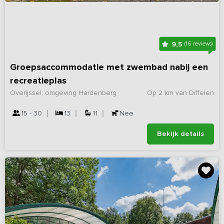
9,5
(16 reviews)
Groepsaccommodatie met zwembad nabij een
recreatieplas
Overijssel, omgeving Hardenberg
Op 2 km van Diffelen
15 - 30
13
11
Nee
Bekijk details