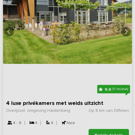
9,6
(11 reviews)
4 luxe privékamers met weids uitzicht
Overijssel, omgeving Hardenberg
Op 8 km van Diffelen
4 - 8
4
4
Nee