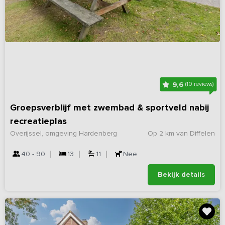
9,6
(10 reviews)
Groepsverblijf met zwembad & sportveld nabij
recreatieplas
Overijssel, omgeving Hardenberg
Op 2 km van Diffelen
40 - 90
13
11
Nee
Bekijk details