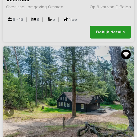
Overijssel, omgeving Ommen
Op 9 km van Diffelen
8 - 16
8
5
Nee
Bekijk details