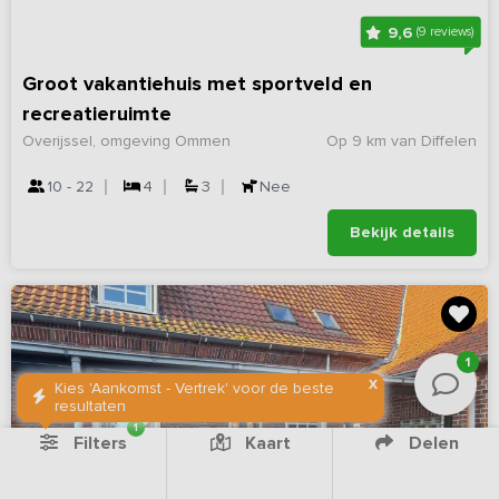
9,6
(9 reviews)
Groot vakantiehuis met sportveld en
recreatieruimte
Overijssel, omgeving Ommen
Op 9 km van Diffelen
10 - 22
4
3
Nee
Bekijk details
1
X
Kies 'Aankomst - Vertrek' voor de beste
resultaten
1
Filters
Kaart
Delen