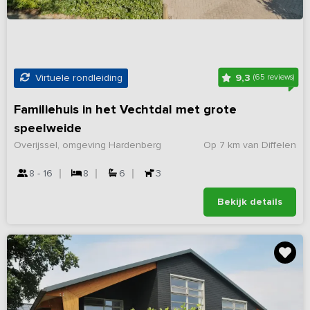
9,3
Virtuele rondleiding
(65 reviews)
Familiehuis in het Vechtdal met grote
speelweide
Overijssel, omgeving Hardenberg
Op 7 km van Diffelen
8 - 16
8
6
3
Bekijk details