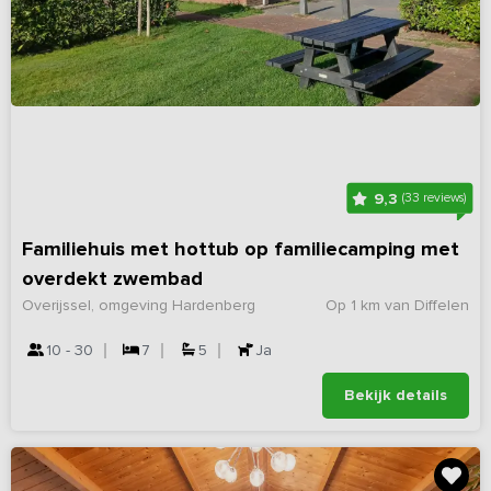
9,3
(33 reviews)
Familiehuis met hottub op familiecamping met
overdekt zwembad
Overijssel, omgeving Hardenberg
Op 1 km van Diffelen
10 - 30
7
5
Ja
Bekijk details