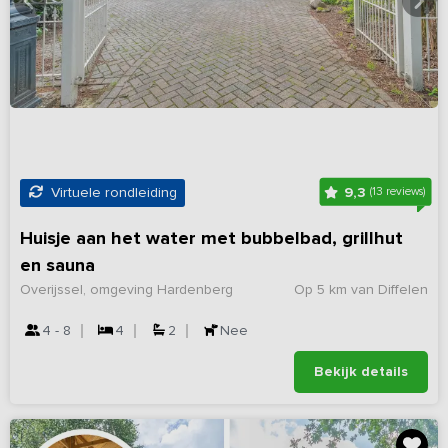
9,3
Virtuele rondleiding
(13 reviews)
Huisje aan het water met bubbelbad, grillhut
en sauna
Overijssel, omgeving Hardenberg
Op 5 km van Diffelen
4 - 8
4
2
Nee
Bekijk details