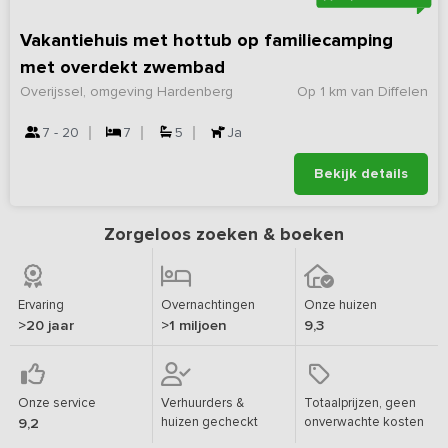
Vakantiehuis met hottub op familiecamping
met overdekt zwembad
Overijssel, omgeving Hardenberg
Op 1 km van Diffelen
7 - 20
7
5
Ja
Bekijk details
Zorgeloos zoeken & boeken
Ervaring
Overnachtingen
Onze huizen
>20 jaar
>1 miljoen
9,3
Onze service
Verhuurders &
Totaalprijzen, geen
huizen gecheckt
onverwachte kosten
9,2