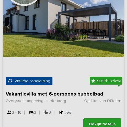
9,8
Virtuele rondleiding
(44 reviews)
Vakantievilla met 6-persoons bubbelbad
Overijssel, omgeving Hardenberg
Op 1 km van Diffelen
3 - 10
3
3
Nee
Bekijk details