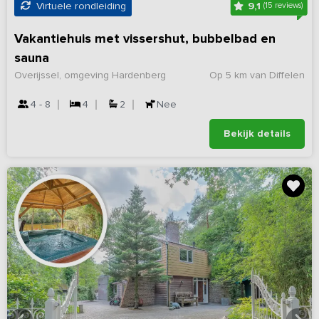
9,1
Virtuele rondleiding
(15 reviews)
Vakantiehuis met vissershut, bubbelbad en
sauna
Overijssel, omgeving Hardenberg
Op 5 km van Diffelen
4 - 8
4
2
Nee
Bekijk details