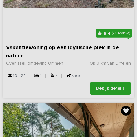
9,4
(26 reviews)
Vakantiewoning op een idyllische plek in de
natuur
Overijssel, omgeving Ommen
Op 9 km van Diffelen
10 - 22
4
4
Nee
Bekijk details