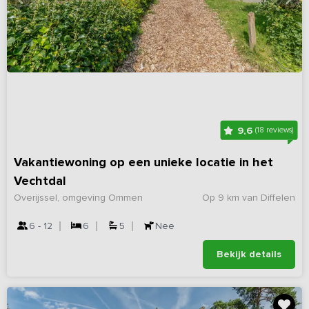
9,6
(18 reviews)
Vakantiewoning op een unieke locatie in het
Vechtdal
Overijssel, omgeving Ommen
Op 9 km van Diffelen
6 - 12
6
5
Nee
Bekijk details