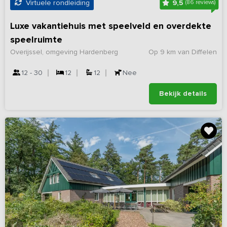
9,5
Virtuele rondleiding
(86 reviews)
Luxe vakantiehuis met speelveld en overdekte
speelruimte
Overijssel, omgeving Hardenberg
Op 9 km van Diffelen
12 - 30
12
12
Nee
Bekijk details