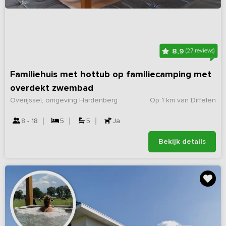
8,9
(27 reviews)
Familiehuis met hottub op familiecamping met
overdekt zwembad
Overijssel, omgeving Hardenberg
Op 1 km van Diffelen
8 - 18
5
5
Ja
Bekijk details