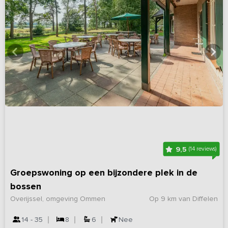
9,5
(14 reviews)
Groepswoning op een bijzondere plek in de
bossen
Overijssel, omgeving Ommen
Op 9 km van Diffelen
14 - 35
8
6
Nee