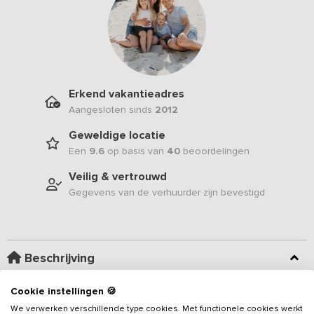
Erkend vakantieadres
Aangesloten sinds
2012
Geweldige locatie
Een
9.6
op basis van
40
beoordelingen
Veilig & vertrouwd
Gegevens van de verhuurder zijn bevestigd
Beschrijving
Cookie instellingen 🍪
Dit luxe vakantieverblijf voor 12 personen met 4 slaapkamers, 3
badkamers én wellness voorzieningen ligt op een unieke locatie
We verwerken verschillende type cookies. Met functionele cookies werkt