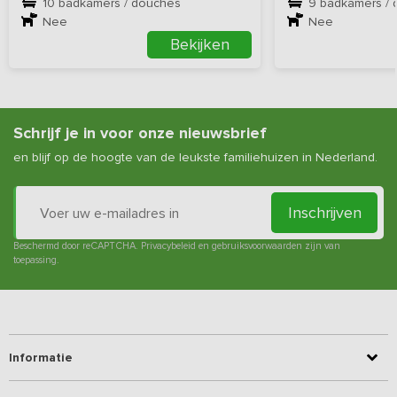
10 badkamers / douches
9 badkamers /
Nee
Nee
Bekijken
Schrijf je in voor onze nieuwsbrief
en blijf op de hoogte van de leukste familiehuizen in Nederland.
Inschrijven
Beschermd door reCAPTCHA.
Privacybeleid
en
gebruiksvoorwaarden
zijn van
toepassing.
Informatie