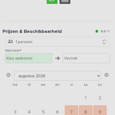
Prijzen & Beschikbaarheid
9,6
(40)
1 persoon
Wanneer?
ma
di
wo
do
vr
za
zo
1
2
3
4
5
6
7
8
9