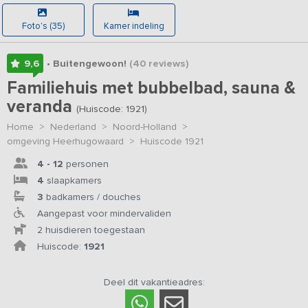
Foto's (35)
Kamer indeling
9,6
• Buitengewoon!
(40
reviews
)
Familiehuis met bubbelbad, sauna &
veranda
(Huiscode: 1921)
Home
>
Nederland
>
Noord-Holland
>
omgeving Heerhugowaard
>
Huiscode 1921
4 - 12
personen
4
slaapkamers
3
badkamers / douches
Aangepast voor mindervaliden
2 huisdieren toegestaan
Huiscode:
1921
Deel dit vakantieadres: