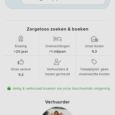
Zorgeloos zoeken & boeken
Ervaring
Overnachtingen
Onze huizen
>20 jaar
>1 miljoen
9,3
Onze service
Verhuurders &
Totaalprijzen, geen
huizen gecheckt
onverwachte kosten
9,2
Veilig & vertrouwd boeken via onze beschermde omgeving
Verhuurder