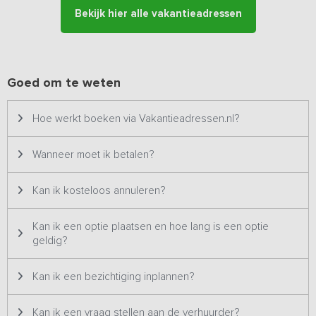
kookplaat, oven, magnetron, vaatwasser en koelkast met vriesvak.
Bekijk hier alle vakantieadressen
Vanuit de verblijfsruimte loop je zo de veranda in van waaruit je
een prachtig uitzicht hebt op de tuin.
Bij dit vakantieverblijf ben je echt te gast, bij aankomst zijn de
bedden opgemaakt en liggen de handdoeken klaar. Op aanvraag
Goed om te weten
kan er een kinderbedje en kinderstoel worden bijgeplaatst. Je
kunt gratis gebruik maken van de sauna en van het bubbelbad in
Hoe werkt boeken via Vakantieadressen.nl?
de tuin.
De bijzondere tuin in combinatie met de ruime comfortabele
Wanneer moet ik betalen?
slaapkamers en wellness voorzieningen maken dit vakantieverblijf
tot een unieke locatie voor uw familie of vriendenweekend. Door
Kan ik kosteloos annuleren?
de aanwezige wellness voorzieningen geniet je ook tijdens de
wintermaanden van een warm en sfeervol verblijf.
Kan ik een optie plaatsen en hoe lang is een optie
geldig?
Er is een groot speelveld met o.a. een trampoline, schommels,
glijbaan en doelen. Voor de kinderen is er volop ruimte rondom de
accommodatie.
Kan ik een bezichtiging inplannen?
Kan ik een vraag stellen aan de verhuurder?