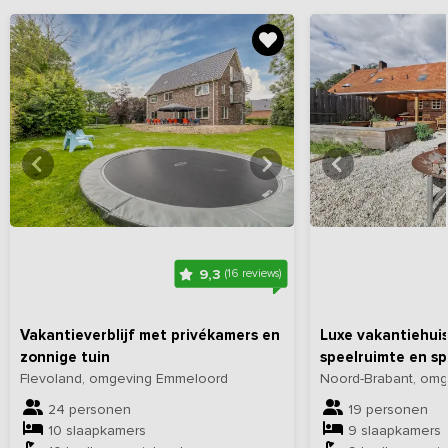
Bekijk
hier
alle foto's
Bekijk
hi
9,3
(16 reviews)
Vakantieverblijf met privékamers en
Luxe vakantiehuis
zonnige tuin
speelruimte en sp
Flevoland, omgeving Emmeloord
Noord-Brabant, om
24 personen
19 personen
10 slaapkamers
9 slaapkamers